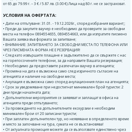
от 65 до 79.99 г. – 3 € / 5.87 лв. (3.00 €) Лица над 80 г. не се застраховат.
УСЛОВИЯ НА ОФЕРТАТА:
• Дати на отпътуване: 31.01. - 19.12.2026г., според избрания вариант;;
• Преди да закупите ваучер е необходимо да проверите за свободни
места на телефон 0894554655, 0894554663, или да изпратите писмено
Вашата заявка във формата за запитване;
• ВНИМАНИЕ: ЗАПИТВАНЕТО ЗА СВОБОДНИ МЕСТА ПО ТЕЛЕФОНА ИЛИ
ЧРЕЗ ПИСМЕНАТА ФОРМА НЕ Е РЕЗЕРВАЦИЯ!
• След като извършите плащане е задължително да се свържете с нас
на горепосочените телефони, за да направите Вашата резервация;
• Необходимо да предоставите разпечатан ваучер в агенцията;
• Промяна на дата е възможна само след изричното съгласие на
агенцията и наличие на свободни места;
• Анулация е възможна само според анулационния план на агенцията;
• Срок за уведомяване при недостигнат минимален брой туристи: 2
дни преди началната дата;
• Допълнителни мероприятия се заявяват и заплащат в офиса на
агенцията преди отпътуването;
• За провеждането на допълнителните екскурзии е необходим
минимален брои от 20 записани туристи;
• При заплатен допълнителен тур, но неявяване в определеното време
и място за започване на тура, сумата не се възстановява!
• От актуалната промоция можете да се възползвате единствено чрез