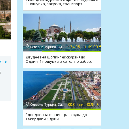
1 нощувка, закуска, транспорт
134.95 лв. 69.00 €
Северна Турция, Одрин
Двудневна шопинг екскурзиядо
Одрин: 1 нощувка в хотел по избор,
ИЯ
закуска и транспорт
и
80.00 лв. 40.90 €
Северна Турция, Одрин
Еднодневна шопинг разходка до
Текирдаг и Одрин