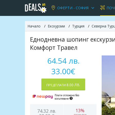
ОФЕРТИ - СОФИЯ
ПОЧ
Начало
Екскурзии
Турция
Северна Тур
Еднодневна шопинг екскурзи
Комфорт Травел
64.54 лв.
33.00€
8.00 ЛВ.
ПРЕДПЛАТИ
Плати отложено без
оскъпяване
13%
74.32 лв.
отстъпка