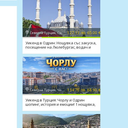
127.13 лв. 65.00 €
Северна Турция, Одрин
Уикенд в Одрин: Нощувка със закуска,
посещение на Люлебургас, водач и
транспорт
134.76 лв. 68.90 €
Северна Турция, Чорлу
Уикенд в Турция: Чорлу и Одрин
шопинг, история и емоции! 1 нощувка,
закуска, транспорт