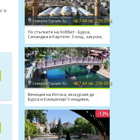
/ в
467.44 лв. 239.00 €
Северна Турция, Бурса
По стъпките на Хоббит - Бурса,
Сапанджа и Картепе: 3 нощ., закуски,
транспорт
467.44 лв. 239.00 €
Северна Турция, Бурса
Венеция на Изтока, екскурзия до
Бурса и Ескишехир! 3 нощувки,
закуски, транспорт
-13%