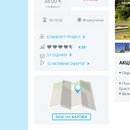
38.00 €
стойност
36:16:01
9
закупени
КОМФОРТ ТРАВЕЛ
4.53
53 ОЦЕНКИ
АКЦ
12 АКТИВНИ ОФЕРТИ
Пери
Пос
Ераст
Вкл