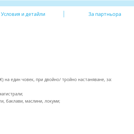
Условия и детайли
За партньора
€) на един човек, при двойно/ тройно настаняване, за:
магистрали;
, баклави, маслини, локуми;