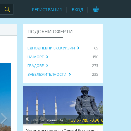
РЕГИСТРАЦИЯ
ВХОД
ПОДОБНИ ОФЕРТИ
ЕДНОДНЕВНИ ЕКСКУРЗИИ
65
НА МОРЕ
150
ГРАДОВЕ
273
ЗАБЕЛЕЖИТЕЛНОСТИ
235
138.67 лв. 70.90 €
Северна Турция, Одрин
Уикенд екскурзия в Одрин! Екскурзия с