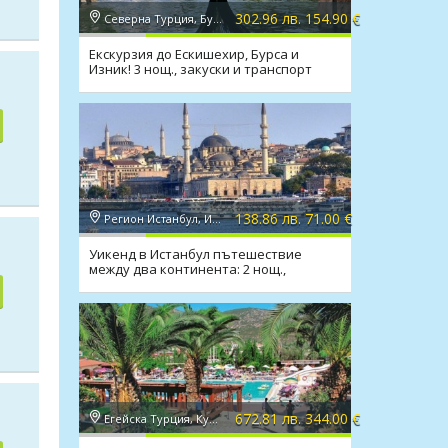
302.96 лв. 154.90 €
Северна Турция, Бурса
Екскурзия до Ескишехир, Бурса и
Изник! 3 нощ., закуски и транспорт
138.86 лв. 71.00 €
Регион Истанбул, Истанбул
Уикенд в Истанбул пътешествие
между два континента: 2 нощ.,
закуски, посещение на Одрин
672.81 лв. 344.00 €
Егейска Турция, Кушадасъ