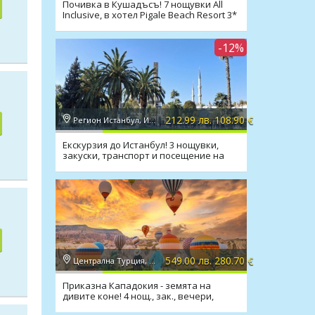
Почивка в Кушадъсъ! 7 нощувки All
Inclusive, в хотел Pigale Beach Resort 3*
-12%
212.99 лв. 108.90 €
Регион Истанбул, Истанбул
Екскурзия до Истанбул! 3 нощувки,
закуски, транспорт и посещение на
Одрин
549.00 лв. 280.70 €
Централна Турция, Кападокия
Приказна Кападокия - земята на
дивите коне! 4 нощ., зак., вечери,
транспорт