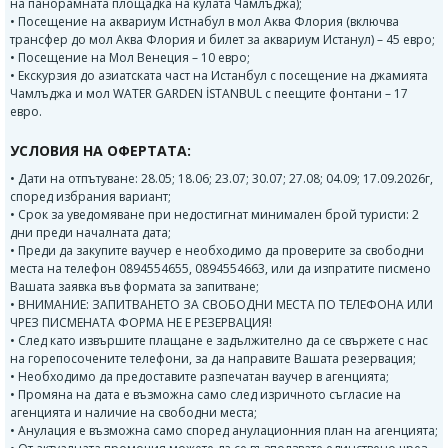
на панорамната площадка на кулата Чамлъджа);
• Посещение на аквариум Истнабул в мол Аква Флория (включва
трансфер до мол Аква Флория и билет за аквариум Истанул) – 45 евро;
• Посещение на Мол Венеция – 10 евро;
• Екскурзия до азиатската част на Истанбул с посещение на джамията
Чамлъджа и мол WATER GARDEN İSTANBUL с пеещите фонтани – 17
евро.
УСЛОВИЯ НА ОФЕРТАТА:
• Дати на отпътуване: 28.05; 18.06; 23.07; 30.07; 27.08; 04.09; 17.09.2026г,
според избрания вариант;
• Срок за уведомяване при недостигнат минимален брой туристи: 2
дни преди началната дата;
• Преди да закупите ваучер е необходимо да проверите за свободни
места на телефон 0894554655, 0894554663, или да изпратите писмено
Вашата заявка във формата за запитване;
• ВНИМАНИЕ: ЗАПИТВАНЕТО ЗА СВОБОДНИ МЕСТА ПО ТЕЛЕФОНА ИЛИ
ЧРЕЗ ПИСМЕНАТА ФОРМА НЕ Е РЕЗЕРВАЦИЯ!
• След като извършите плащане е задължително да се свържете с нас
на горепосочените телефони, за да направите Вашата резервация;
• Необходимо да предоставите разпечатан ваучер в агенцията;
• Промяна на дата е възможна само след изричното съгласие на
агенцията и наличие на свободни места;
• Анулация е възможна само според анулационния план на агенцията;