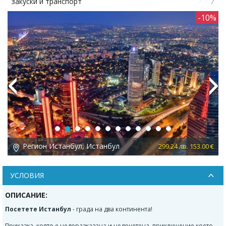
посещение на Одрин
-10%
-
Previous
Next
Регион Истанбул, Истанбул
 153.00 €
212.99 лв. 108.
УСЛОВИЯ
ОПИСАНИЕ:
Посетете Истанбул
-
града на два континента!
Приказка, която е недоразказана и недочетена, приключение което