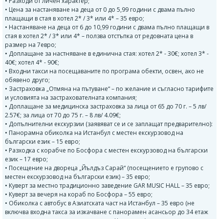
• Разходи от личен характер;
• Цена за настаняване на деца от 0 до 5,99 години с двама пълно
плащащи в стая в хотел 2* / 3* или 4* – 35 евро;
• Настаняване на деца от 6 до 10,99 години с двама пълно плащащи в
стая в хотел 2* / 3* или 4* – ползва отстъпка от редовната цена в
размер на 7евро;
• Доплащане за настняване в единична стая: хотел 2* - 30€; хотел 3* -
40€; хотел 4* - 90€;
• Входни такси на посещаваните по програма обекти, освен, ако не
обявено друго;
• Застраховка „Отмяна на пътуване“ – по желание и съгласно тарифите
и условията на застрахователната компания;
• Доплащане за медицинска застраховка за лица от 65 до 70 г. – 5 лв/
2.57€; за лица от 70 до 75 г. – 8 лв/ 4.09€;
• Допълнителни екскурзии (заявяват се и се заплащат предварително):
• Панорамна обиколка на Истанбул с местен екскурзовод на
български език – 15 евро;
• Разходка с корабче по Босфора с местен екскурзовод на български
език – 17 евро;
• Посещение на двореца „Йълдъз Сарай“ (посещението е групово с
местен екскурзовод на български език) – 35 евро;
• Куверт за местно традиционно заведение GAR MUSIC HALL – 35 евро;
• Куверт за вечеря на кораб по Босфора – 55 евро;
• Обиколка с автобус в Азиатската част на Истанбул – 35 евро (не
включва входна такса за изкачване с панорамен асансьор до 34 етаж