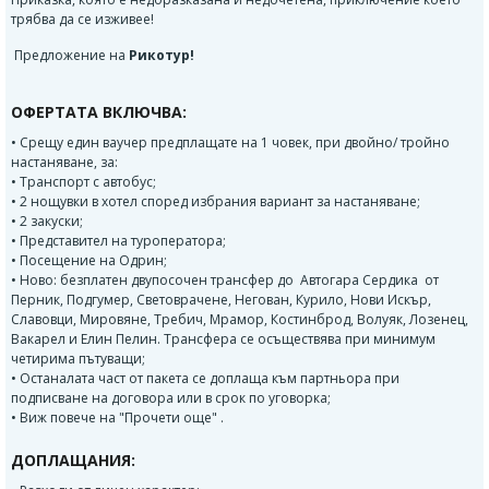
трябва да се изживее!
Предложение на
Рикотур!
ОФЕРТАТА ВКЛЮЧВА:
• Срещу един ваучер предплащате на 1 човек, при двойно/ тройно
настаняване, за:
• Транспорт с автобус;
• 2 нощувки в хотел според избрания вариант за настаняване;
• 2 закуски;
• Представител на туроператора;
• Посещение на Одрин;
• Ново: безплатен двупосочен трансфер до Автогара Сердика от
Перник, Подгумер, Световрачене, Негован, Курило, Нови Искър,
Славовци, Мировяне, Требич, Мрамор, Костинброд, Волуяк, Лозенец,
Вакарел и Елин Пелин. Трансфера се осъществява при минимум
четирима пътуващи;
• Останалата част от пакета се доплаща към партньора при
подписване на договора или в срок по уговорка;
• Виж повече на "Прочети още" .
ДОПЛАЩАНИЯ: