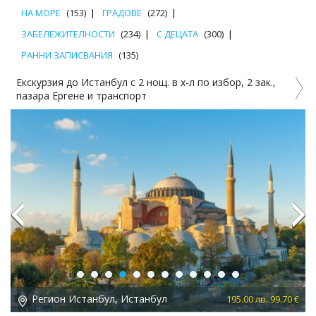
НА МОРЕ
(153)
ГРАДОВЕ
(272)
ЗАБЕЛЕЖИТЕЛНОСТИ
(234)
С ДЕЦАТА
(300)
РАННИ ЗАПИСВАНИЯ
(135)
Екскурзия до Истанбул с 2 нощ. в х-л по избор, 2 зак.,
пазара Ергене и транспорт
2%
Previous
Next
Регион Истанбул, Истанбул
 €
195.00 лв. 99.70 €