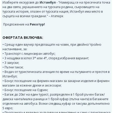
Иззберете екскурзия до
Истанбул
- "Намиращ се на пресечната точка
на два свята, украшението на турската родина, съкровището на
турската история, опазен от турската нация, Истанбул има място в
сърцата на всички граждани." – Ататюрк
Предложение на
Рикотур!
ОФЕРТАТА ВКЛЮЧВА:
• Срещу един ваучер предплащате на човек, при двойно/ тройно
настаняване, за:
• Транспорт с лицензиран автобус;
• 3 нощувки в хотел 3* или 4*, според избрания вариант;
• 3 закуски;
• Пътни такси;
• Водач от туристическата агенция по време на пътуването и престоя в
Истанбул;
• Бонус посещение на фирмен магазин за захарни изделия и фирмен
магазин за кожени дрехи и аксесоари;
• Бонус посещение на Одрин;
• Багаж до 20кг на един турист, разпределен в 1 брой ръчен багаж/
дамска чанта/малка раница и 1 брой куфар (пътна чанта) в багажните
отделения на автобуса. Всеки следващ куфар се таксува допълнително
5 евро;
• Програмата е валидна за пътуващи единствено и само с туристическа