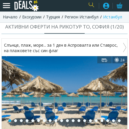
Начало
Екскурзии
Турция
Регион Истанбул
Истанбул
USER
АКТИВНИ ОФЕРТИ НА РИКОТУР TO, СОФИЯ (
1
/
20
)
Слънце, плаж, море... за 1 ден в Аспровалта или Ставрос,
на плажовете със син флаг
24