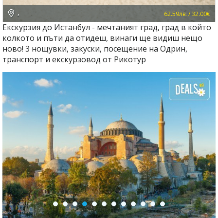
,
62.59лв. / 32.00€
Екскурзия до Истанбул - мечтаният град, град в който
колкото и пъти да отидеш, винаги ще видиш нещо
ново! 3 нощувки, закуски, посещение на Одрин,
транспорт и екскурзовод от Рикотур