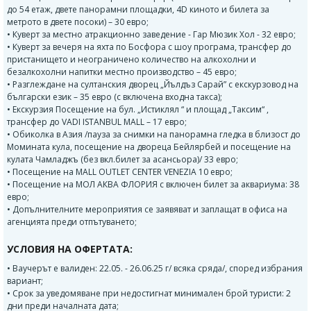
до 54 етаж, двете панорамни площадки, 4D киното и билета за
метрото в двете посоки) – 30 евро;
• Куверт за местно атракционно заведение - Гар Мюзик Хол - 32 eвро;
• Куверт за вечеря на яхта по Босфора с шоу програма, трансфер до
пристанището и неограничено количество на алкохолни и
безалкохолни напитки местно производство – 45 евро;
• Разглеждане на султанския дворец „Йълдъз Сарай” с екскурзовод на
български език – 35 евро (с включена входна такса);
• Екскурзия Посещение на бул. „Истиклял “ и площад „Таксим“ ,
трансфер до VADI ISTANBUL MALL – 17 евро;
• Обиколка в Азия /пауза за снимки на панорамна гледка в близост до
Момината кула, посещение на двореца Бейлярбей и посещение на
кулата Чамладжъ (без вкл.билет за асансьора)/ 33 евро;
• Посещение на MALL OUTLET CENTER VENEZIA 10 евро;
• Посещение на МОЛ АКВА ФЛОРИЯ с включен билет за аквариума: 38
евро;
• Допълнителните мероприятия се заявяват и заплащат в офиса на
агенцията преди отпътуването;
УСЛОВИЯ НА ОФЕРТАТА:
• Ваучерът е валиден: 22.05. - 26.06.25 г/ всяка сряда/, според избрания
вариант;
• Срок за уведомяване при недостигнат минимален брой туристи: 2
дни преди началната дата;