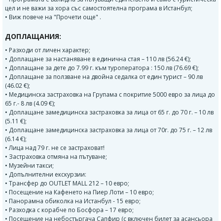
цел и не важи за хора със самостоятелна програма в Истанбул;
• Виж повече на "Прочети още" .
ДОПЛАЩАНИЯ:
• Разходи от личен характер;
• Доплащане за настаняване в единична стая – 110 лв (56.24 €);
• Доплащане за дете до 7.99 г. към туроператора : 150 лв (76.69 €);
• Доплащане за ползване на двойна седалка от един турист – 90 лв
(46.02 €);
• Медицинска застраховка на Групама с покритие 5000 евро за лица до
65 г.- 8 лв (4.09 €);
• Доплащане замедицинска застраховка за лица от 65 г. до 70 г. – 10 лв
(5.11 €);
• Доплащане замедицинска застраховка за лица от 70г. до 75 г. – 12 лв
(6.14 €);
• Лица над 79 г. не се застраховат!
• Застраховка отмяна на пътуване;
• Музейни такси;
• Допълнителни екскурзии:
• Трансфер до OUTLET MALL 212 – 10 евро;
• Посещение на Кафенето на Пиер Лоти – 10 евро;
• Панорамна обиколка на Истанбул - 15 евро;
• Разходка с корабче по Босфора – 17 евро;
• Посещение на небостъргача Сапфир (с включен билет за асансьора