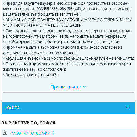
• Преди да закупите ваучер е необходимо да проверите за свободни
места на телефон 0894554655, 0894554663, или да изпратите писмено
Вашата заявка във формата за запитване;
• ВНИМАНИЕ: ЗАПИТВАНЕТО ЗА СВОБОДНИ МЕСТА ПО ТЕЛЕФОНА ИЛИ
ЧРЕЗ ПИСМЕНАТА ФОРМА НЕ Е РЕЗЕРВАЦИЯ!
• След като извършите плащане е задължително да се свържете с нас
на горепосочените телефони, за да направите Вашата резервация;
• Необходимо да предоставите разпечатан ваучер в агенцията;
• Промяна на дата е възможна само след изричното съгласие на
агенцията и наличие на свободни места;
• Анулация е възможна само според анулационния план на агенцията;
• От актуалната промоция можете да се възползвате единствено чрез
закупуване на ваучер от този сайт;
• Всички условия на този сайт.
Прочети още
Има градове по-хубави, но няма така вълшебен – чудо за
очите. Иван Вазов
В НЕГО МОЖЕТЕ ДА СЕ РАЗХОЖДАТЕ ПО СЪЩИТЕ УЛИЦИ, КЪДЕТО СА
МИНАВАЛИ РИМЛЯНИ, ВИЗАНТИЙЦИ, КРЪСТОНОСЦИ И ЕНИЧАРИ, ДА
КАРТА
СЕ ВЪЗХИЩАВАТЕ НА ДЖАМИИТЕ, ДА НАДНИКНЕТЕ В СУЛТАНСКИЯ
ХАРЕМ, ДА СЕ ПАЗАРИТЕ НА КАПАЛЪ ЧАРШЪ ИЛИ ДА ПОСЕТИТЕ
ИСТАНБУЛСКИЯТ ДИСНИЛЕНД НАРЕЧЕН ВИАЛЕНД. МОЖЕТЕ ДА СЕ
ЗА РИКОТУР TO, СОФИЯ:
ИЗГУБИТЕ В ИСТОРИЯТА МУ, НО И СЪВРЕМЕНИЯТ МЕГАПОЛИС
ИСТАНБУЛ, ИМА КАКВО ДА ВИ ПРЕДЛОЖИ.
РИКОТУР TO, СОФИЯ