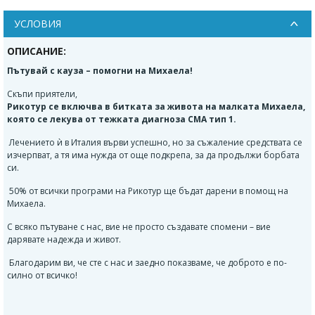
УСЛОВИЯ
ОПИСАНИЕ:
Пътувай с кауза – помогни на Михаела!
Скъпи приятели,
Рикотур се включва в битката за живота на малката Михаела,
която се лекува от тежката диагноза СМА тип 1.
Лечението ѝ в Италия върви успешно, но за съжаление средствата се
изчерпват, а тя има нужда от още подкрепа, за да продължи борбата
си.
50% от всички програми на Рикотур ще бъдат дарени в помощ на
Михаела.
С всяко пътуване с нас, вие не просто създавате спомени – вие
дарявате надежда и живот.
Благодарим ви, че сте с нас и заедно показваме, че доброто е по-
силно от всичко!