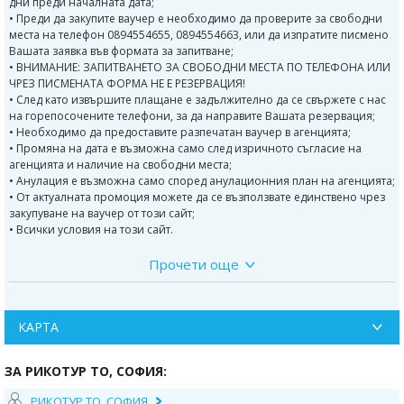
дни преди началната дата;
• Преди да закупите ваучер е необходимо да проверите за свободни
места на телефон 0894554655, 0894554663, или да изпратите писмено
Вашата заявка във формата за запитване;
• ВНИМАНИЕ: ЗАПИТВАНЕТО ЗА СВОБОДНИ МЕСТА ПО ТЕЛЕФОНА ИЛИ
ЧРЕЗ ПИСМЕНАТА ФОРМА НЕ Е РЕЗЕРВАЦИЯ!
• След като извършите плащане е задължително да се свържете с нас
на горепосочените телефони, за да направите Вашата резервация;
• Необходимо да предоставите разпечатан ваучер в агенцията;
• Промяна на дата е възможна само след изричното съгласие на
агенцията и наличие на свободни места;
• Анулация е възможна само според анулационния план на агенцията;
• От актуалната промоция можете да се възползвате единствено чрез
закупуване на ваучер от този сайт;
• Всички условия на този сайт.
Прочети още
ЦАРИГРАД- КОНСТАНТИНОПОЛ- ИСТАНБУЛ - ВЕЛИЧЕСТВЕНИЯ
МЕГАПОЛИС НА АЗИЯ И ЕВРОПА
ГРАД НА ДВА КОНТИНЕНТА!
ПРИКАЗКАТА, КОЯТО Е НЕДОЧЕТЕНА И НЕДОРАЗКАЗАНА!
КАРТА
ПРОГРАМА НА ЕКСКУРЗИЯТА:
ЗА РИКОТУР TO, СОФИЯ:
1 ден: София - Истанбул
Отпътуване от София в 19:00 часа от автогара Сердика; в 20:00 часа от
РИКОТУР TO, СОФИЯ