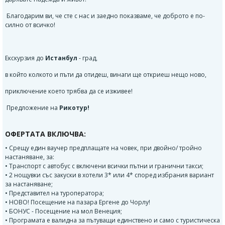
Благодарим ви, че сте с нас и заедно показваме, че доброто е по-
силно от всичко!
Екскурзия до
Истанбул
- град,
в който колкото и пъти да отидеш, винаги ще откриеш нещо ново,
приключение което трябва да се изживее!
Предложение на
Рикотур!
ОФЕРТАТА ВКЛЮЧВА:
• Срещу един ваучер предплащате на човек, при двойно/ тройно
настаняване, за:
• Транспорт с автобус с включени всички пътни и гранични такси;
• 2 нощувки със закуски в хотели 3* или 4* според избрания вариант
за настаняване;
• Представител на туроператора;
• НОВО! Посещение на пазара Ергене до Чорлу!
• БОНУС - Посещение на мол Венеция;
• Програмата е валидна за пътуващи единствено и само с туристическа