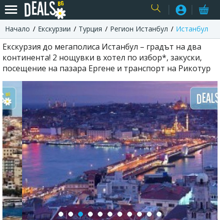
Начало
Екскурзии
Турция
Регион Истанбул
Истанбул
USER
Екскурзия до мегаполиса Истанбул – градът на два
континента! 2 нощувки в хотел по избор*, закуски,
посещение на пазара Ергене и транспорт на Рикотур