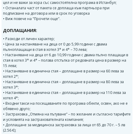
цел и не важи за хора със самостоятелна програма в Истанбул;
• Останалата част от пакета се доплаща към партньора при
подписване на договора или в срок по уговорка
• Виж повече на "Прочети още".
ДОПЛАЩАНИЯ:
• Разходи от личен характер;
• Цена за настаняване на деца от 0 до 5,99 години с двама
пълноплащащи в стая в хотел 3* и 4* – 70 лева;
• Настаняване на деца от 6 до 10,99 години с двама пълно плащащи в
стая в хотел 3* и 4* – ползва отстъпка от редовната цена в размер на
15 лева;
• Настаняване в единична стая – доплащане в размер на 60 лева за
хотел 2*;
• Настаняване в единична стая – доплащане в размер на 80 лева за
хотел 3*;
• Настаняване в единична стая – доплащане в размер на 110 лева за
хотел 4*;
• Входни такси на посещаваните по програма обекти, освен, ако не е
обявено друго;
• Застраховка „Отмяна на пътуване“ – по желание и съгласно тарифите
и условията на застрахователната компания;
• Доплащане за медицинска застраховка за лица от 65 до 70 г. – 5 лв
(2.56 €);