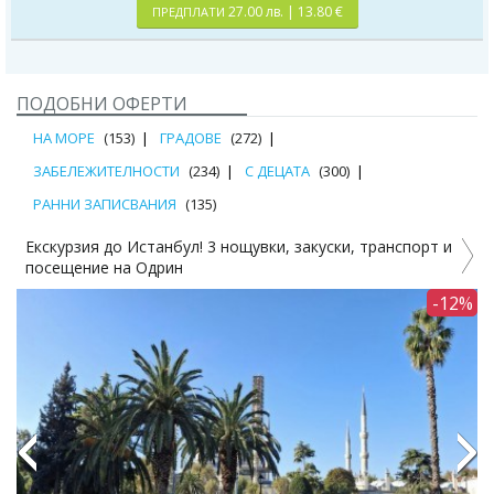
27.00 лв. | 13.80 €
ПРЕДПЛАТИ
ПОДОБНИ ОФЕРТИ
НА МОРЕ
(153)
ГРАДОВЕ
(272)
ЗАБЕЛЕЖИТЕЛНОСТИ
(234)
С ДЕЦАТА
(300)
РАННИ ЗАПИСВАНИЯ
(135)
щувки, закуски, транспорт и
Екскрзия до Истанбул! 3 нощ. в H
закуски и транспорт
-12%