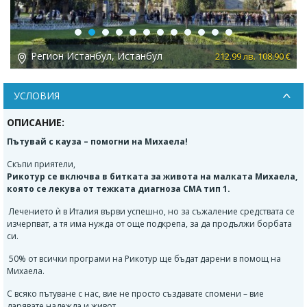
Previous
Next
бул
Регион Истанбул, Истанбул
212.99 лв. 108.90 €
УСЛОВИЯ
ОПИСАНИЕ:
Пътувай с кауза – помогни на Михаела!
Скъпи приятели,
Рикотур се включва в битката за живота на малката Михаела,
която се лекува от тежката диагноза СМА тип 1.
Лечението ѝ в Италия върви успешно, но за съжаление средствата се
изчерпват, а тя има нужда от още подкрепа, за да продължи борбата
си.
50% от всички програми на Рикотур ще бъдат дарени в помощ на
Михаела.
С всяко пътуване с нас, вие не просто създавате спомени – вие
дарявате надежда и живот.