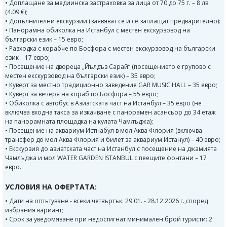
• Доплащане за медиинска застраховка за лица от 70 до 75 г. – 8 лв
(4.09 €);
• Допълнителни екскурзии (заявяват се и се заплащат предварително):
• Панорамна обиколка на Истанбул с местен екскурзовод на
български език – 15 евро;
• Разходка с корабче по Босфора с местен екскурзовод на български
език – 17 евро;
• Посещение на двореца „Йълдъз Сарай“ (посещението е групово с
местен екскурзовод на български език) – 35 евро;
• Куверт за местно традиционно заведение GAR MUSIC HALL – 35 евро;
• Куверт за вечеря на кораб по Босфора – 55 евро;
• Обиколка с автобус в Азиатската част на Истанбул – 35 евро (не
включва входна такса за изкачване с панорамен асансьор до 34 етаж
на панорамната площадка на кулата Чамлъджа);
• Посещение на аквариум Истнабул в мол Аква Флория (включва
трансфер до мол Аква Флория и билет за аквариум Истанул) – 40 евро;
• Екскурзия до азиатската част на Истанбул с посещение на джамията
Чамлъджа и мол WATER GARDEN İSTANBUL с пеещите фонтани – 17
евро.
УСЛОВИЯ НА ОФЕРТАТА:
• Дати на отпътуване - всеки четвъртък: 29.01. - 28.12.2026 г.,според
избрания вариант;
• Срок за уведомяване при недостигнат минимален брой туристи: 2