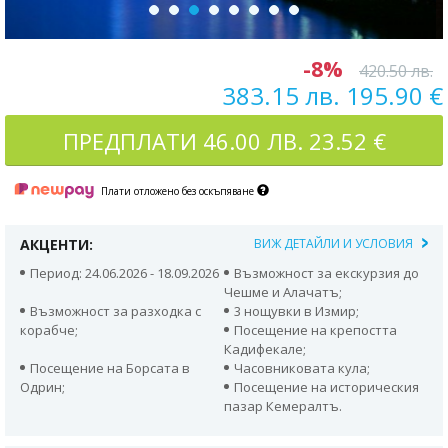
-8%
420.50 лв.
383.15 лв. 195.90 €
ПРЕДПЛАТИ
46.00 ЛВ. 23.52 €
Плати отложено без оскъпяване
АКЦЕНТИ:
ВИЖ ДЕТАЙЛИ И УСЛОВИЯ
Период: 24.06.2026 - 18.09.2026
Възможност за екскурзия до
Чешме и Алачатъ;
Възможност за разходка с
3 нощувки в Измир;
корабче;
Посещение на крепостта
Кадифекале;
Посещение на Борсата в
Часовниковата кула;
Одрин;
Посещение на историческия
пазар Кемералтъ.