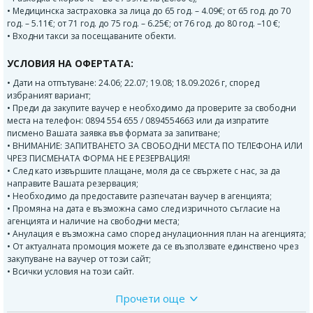
• Медицинска застраховка за лица до 65 год. – 4.09€; от 65 год. до 70
год. – 5.11€; от 71 год. до 75 год. – 6.25€; от 76 год. до 80 год. –10 €;
• Входни такси за посещаваните обекти.
УСЛОВИЯ НА ОФЕРТАТА:
• Дати на отпътуване: 24.06; 22.07; 19.08; 18.09.2026 г, според
избраният вариант;
• Преди да закупите ваучер е необходимо да проверите за свободни
места на телефон: 0894 554 655 / 0894554663 или да изпратите
писмено Вашата заявка във формата за запитване;
• ВНИМАНИЕ: ЗАПИТВАНЕТО ЗА СВОБОДНИ МЕСТА ПО ТЕЛЕФОНА ИЛИ
ЧРЕЗ ПИСМЕНАТА ФОРМА НЕ Е РЕЗЕРВАЦИЯ!
• След като извършите плащане, моля да се свържете с нас, за да
направите Вашата резервация;
• Необходимо да предоставите разпечатан ваучер в агенцията;
• Промяна на дата е възможна само след изричното съгласие на
агенцията и наличие на свободни места;
• Анулация е възможна само според анулационния план на агенцията;
• От актуалната промоция можете да се възползвате единствено чрез
закупуване на ваучер от този сайт;
• Всички условия на този сайт.
Прочети още
Програма: