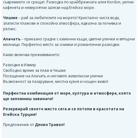
съвремието се срещат. Разходка по крайбрежната алея Kordon, уютни
кафенета и невероятни залези над Егейско море.
Чешме
– рай за любителите на морето! Кристално чиста вода,
златисти плажове и спокойна атмосфера, идеална за почивка и
релакс.
Алачатъ
– приказно градче с каменни къщи, цветни улички и вятърни
мелници. Перфектно място за снимки и романтични разходки.
Какво включва преживяването:
Разходки в Измир
Свободно време за плаж в Чешме
Посещение на Алачатъ и неговите живописни улички
Възможност за пазаруване, местна кухня и нощен живот
Перфектна комбинация от море, култура и атмосфера, която
ще запомниш завинаги!
Резервирай своето място сега и се потопи в красотата на
Егейска Турция!
Предложение от
Дениз Травел!