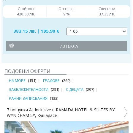
Стойност
Отстъпка
Спестени
420.50 лв.
9 %
37.35 лв.
383.15 лв. | 195.90 €
ИЗТЕКЛА
ПОДОБНИ ОФЕРТИ
НА МОРЕ
(151)
ГРАДОВЕ
(269)
ЗАБЕЛЕЖИТЕЛНОСТИ
(231)
С ДЕЦАТА
(297)
РАННИ ЗАПИСВАНИЯ
(133)
7 нощувки All Inclusive в RAMADA HOTEL & SUITES BY
П
WYNDHAM 5*, Кушадасъ
P