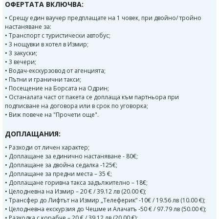
ОФЕРТАТА ВКЛЮЧВА:
• Срещу един ваучер предплащате на 1 човек, при двойно/ тройно
настаняване за:
• Транспорт с туристически автобус;
• 3 нощувки в хотел в Измир;
• 3 закуски;
• 3 вечери;
• Водач-екскурзовод от агенцията;
• Пътни и гранични такси;
• Посещение на Борсата на Одрин;
• Останалата част от пакета се доплаща към партньора при
подписване на договора или в срок по уговорка;
• Виж повече на "Прочети още".
ДОПЛАЩАНИЯ:
• Разходи от личен характер;
• Доплащане за единично настаняване - 80€;
• Доплащане за двойна седалка -125€;
• Доплащане за предни места – 35 €;
• Доплащане горивна такса задължително – 18€;
• Целодневна на Измир – 20 € / 39.12 лв (20.00 €);
• Tрансфер до Лифтът на Измир „Телеферик“ -10€ / 19.56 лв (10.00 €);
• Целодневна екскурзия до Чешме и Алачатъ -50 € / 97.79 лв (50.00 €);
• Разходка с корабче – 20 € / 39.12 лв (20.00 €);