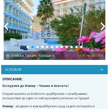
Previous
Next
Егейска Турция, Кушадасъ
 €
756.91 лв. 387.00 €
УСЛОВИЯ
ОПИСАНИЕ:
Екскурзия до Измир – Чешме и Алачатъ!
Открий магията на Егейското крайбрежие с незабравимо
пътешествие до един от най-красивите региони на Турция!
Измир
– модерен и жив крайбрежен град, където историята и