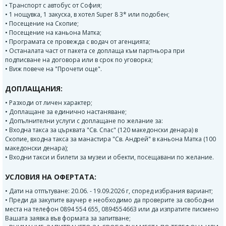
• Транспорт с автобус от София;
• 1 нощувка, 1 закуска, в хотел Super 8 3* или подобен;
• Посещение на Скопие;
• Посещение на каньона Матка;
• Програмата се провежда с водач от агенцията;
• Останалата част от пакета се доплаща към партньора при
подписване на договора или в срок по уговорка;
• Виж повече на "Прочети още".
ДОПЛАЩАНИЯ:
• Разходи от личен характер;
• Доплащане за единично настаняване;
• Допълнителни услуги с доплащане по желание за:
• Входна такса за църквата "Св. Спас" (120 македонски денара) в
Скопие, входна такса за манастира "Св. Андрей" в каньона Матка (100
македонски денара);
• Входни такси и билети за музеи и обекти, посещавани по желание.
УСЛОВИЯ НА ОФЕРТАТА:
• Дати на отпътуване: 20.06. - 19.09.2026 г, според избрания вариант;
• Преди да закупите ваучер е необходимо да проверите за свободни
места на телефон 0894 554 655, 0894554663 или да изпратите писмено
Вашата заявка във формата за запитване;