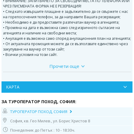
• ВНИМАНИЕ: ЗАПИТВАНЕТО ЗА СВОБОДНИ МЕСТА ПО ТЕЛЕФОНА ИЛИ
ЧРЕЗ ПИСМЕНАТА ФОРМА НЕ Е РЕЗЕРВАЦИЯ!
• След като извършите плащане е задължително да се свържете с нас
на горепосочения телефон, за да направите Вашата резервация;
• Необходимо е да предоставите разпечатан ваучер в агенцията;
• Промяна на дата е възможна само след изричното съгласие на
агенцията и наличие на свободни места;
• Анулация е възможна само според анулационния план на агенцията;
• От актуалната промоция можете да се възползвате единствено чрез
закупуване на ваучер от този сайт;
• Всички условия на този сайт.
Прочети още
Програма на пътуването:
1 ден -
Отпътуване в 07:00ч от София стадион Васил Левски, по
маршрут Перник - Кюстендил - Крива паланка - Скопие. Преминаване
КАРТА
на граничните пунктове при Гюешево - Деве Баир. Посещение на
столицата Скопие - един от най-динамично променящите се
Балкански градове. Възможност за разглеждане на църквата "Св.
ЗА ТУРОПЕРАТОР ПОХОД, СОФИЯ:
Климент Охридски" - най-голямата в града, известна със своя 5-тонен
полилей, църквата "Свети Спас" с гроба на Гоце Делчев. Свободно
ТУРОПЕРАТОР ПОХОД, СОФИЯ
време за разходка, обяд и самостоятелно разглеждане на центъра на
града. Настаняване в хотел 2/3 * Нощувка
София, кв. Гео Милев., ул. Борис Христов 8
Понеделник до Петък : 10 - 18:30ч.
2 ден -
Закуска. Отпътуване за каньона Матка, намиращ се на