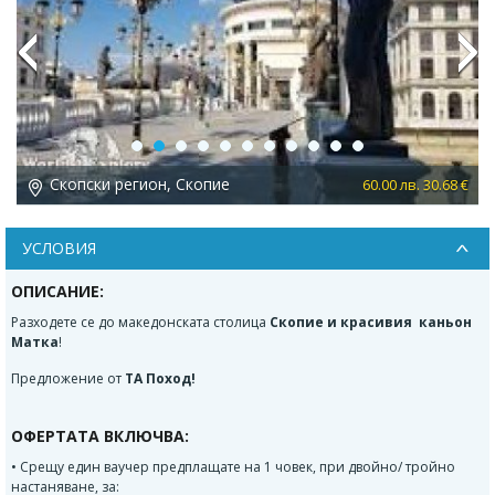
Previous
Next
Скопски регион, Скопие
 €
60.00 лв. 30.68 €
УСЛОВИЯ
ОПИСАНИЕ:
Разходете се до македонската столица
Скопие и красивия каньон
Матка
!
Предложение от
ТА Поход!
ОФЕРТАТА ВКЛЮЧВА:
• Срещу един ваучер предплащате на 1 човек, при двойно/ тройно
настаняване, за: