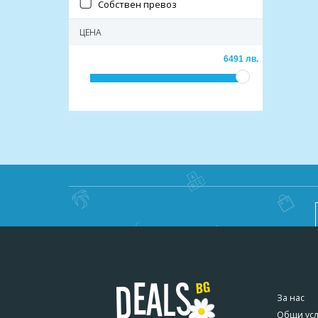
Собствен превоз
ЦЕНА
6491 лв.
За нас
Общи ус