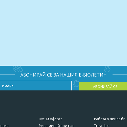
АБОНИРАЙ СЕ ЗА НАШИЯ Е-БЮЛЕТИН
АБОНИРАЙ СЕ
Пусни оферта
Работа в Дийлс.бг
ловия
Рекламирай при нас
Travo.bg