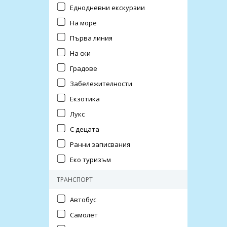
Еднодневни екскурзии
На море
Първа линия
На ски
Градове
Забележителности
Екзотика
Лукс
С децата
Ранни записвания
Еко туризъм
ТРАНСПОРТ
Автобус
Самолет