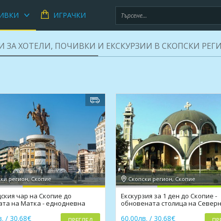
ИВКИ
ИГРАЧКИ
И ЗА ХОТЕЛИ, ПОЧИВКИ И ЕКСКУРЗИИ В СКОПСКИ РЕГ
ки регион, Скопие
Скопски регион, Скопие
дския чар на Скопие до
Екскурзия за 1 ден до Скопие -
ата на Матка - еднодневна
обновената столица на Север
зия
Македония и гр.Крива Паланка
. / 30.68€
60.00лв. / 30.68€
ПРЕГЛЕД
ПР