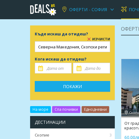
ОФЕРТИ - СОФИЯ
ПОЧ
ОФЕРТ
Къде искаш да отидеш?
ИЗЧИСТИ
Кога искаш да отидеш?
ПОКАЖИ
На море
Спа почивки
Еднодневни
Скопс
ДЕСТИНАЦИИ
От гра
красот
екскур
Скопие
3
60.00лв