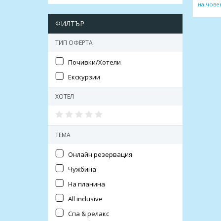
на чове
ФИЛТЪР
ТИП ОФЕРТА
Почивки/Хотели
Екскурзии
ХОТЕЛ
ТЕМА
Онлайн резервация
Чужбина
На планина
All inclusive
Спа & релакс