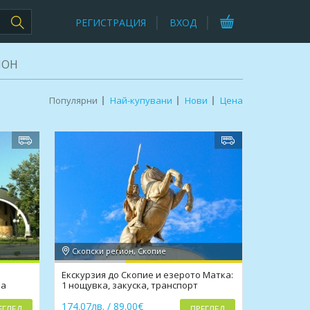
РЕГИСТРАЦИЯ
ВХОД
ИОН
Популярни
Най-купувани
Нови
Цена
Скопски регион, Скопие
Екскурзия до Скопие и езерото Матка:
на
1 нощувка, закуска, транспорт
174.07лв. / 89.00€
ЕГЛЕД
ПРЕГЛЕД