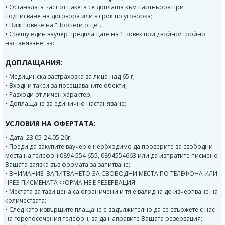
• Останалата част от пакета се доплаща към партньора при
подписване на договора или в срок по уговорка;
• Виж повече на "Прочети още".
• Срещу един ваучер предплащате на 1 човек при двойно/ тройно
настаняване, за:
ДОПЛАЩАНИЯ:
• Медицинска застраховка за лица над 65 г;
• Входни такси за посещаваните обекти;
• Разходи от личен характер;
• Доплащане за единично настаняване;
УСЛОВИЯ НА ОФЕРТАТА:
• Дата: 23.05-24.05.26г
• Преди да закупите ваучер е необходимо да проверите за свободни
места на телефон 0894 554 655, 0894554663 или да изпратите писмено
Вашата заявка във формата за запитване;
• ВНИМАНИЕ: ЗАПИТВАНЕТО ЗА СВОБОДНИ МЕСТА ПО ТЕЛЕФОНА ИЛИ
ЧРЕЗ ПИСМЕНАТА ФОРМА НЕ Е РЕЗЕРВАЦИЯ!
• Местата за тази цена са ограничени и тя е валидна до изчерпване на
количествата;
• След като извършите плащане е задължително да се свържете с нас
на горепосочения телефон, за да направите Вашата резервация;