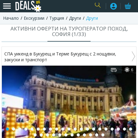
Начало
Екскурзии
Турция
Други
Други
USER
АКТИВНИ ОФЕРТИ НА ТУРОПЕРАТОР ПОХОД,
СОФИЯ (
1
/
33
)
СПА уикенд в Букурещ и Терме Букурещ с 2 нощувки,
закуски и транспорт
6