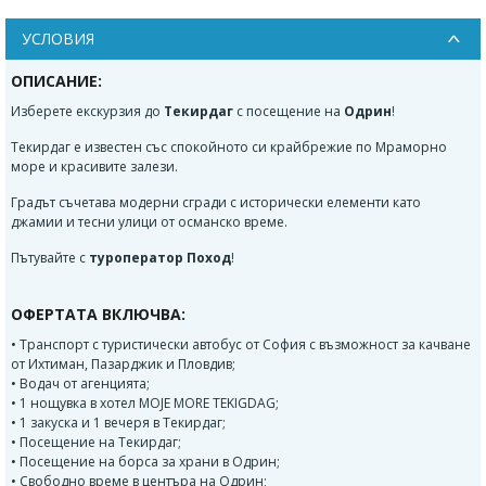
УСЛОВИЯ
ОПИСАНИЕ:
Изберете екскурзия до
Текирдаг
с посещение на
Одрин
!
Текирдаг е известен със спокойното си крайбрежие по Мраморно
море и красивите залези.
Градът съчетава модерни сгради с исторически елементи като
джамии и тесни улици от османско време.
Пътувайте с
туроператор Поход
!
ОФЕРТАТА ВКЛЮЧВА:
• Транспорт с туристически автобус от София с възможност за качване
от Ихтиман, Пазарджик и Пловдив;
• Водач от агенцията;
• 1 нощувка в хотел MOJE MORE TEKIGDAG;
• 1 закуска и 1 вечеря в Текирдаг;
• Посещение на Текирдаг;
• Посещение на борса за храни в Одрин;
• Свободно време в центъра на Одрин;