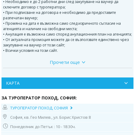
• Необходимо е до 2 работни дни след закупуване на ваучер да
сключите договор с туроператора;
• При подписване на договора е необходимо да предоставите
разпечатан ваучер;
• Промяна на дата е възможна само след изричното съгласие на
агенцията и наличие на свободни места;
• Анулация е възможна само според анулационния план на агенцията;
• От актуалната промоция можете да се възползвате единствено чрез
закупуване на ваучер от този сайт;
• Всички условия на този сайт.
Прочети още
Програма на пътуването:
1 ден
- Отпътуване от София от входа на стадион Васил Левски по
маршрут София - Текирдаг.
КАРТА
Свободно време за разходка снимки и шопинг. Вечеря в ресторанта
на хотела.Нощувка.
ЗА ТУРОПЕРАТОР ПОХОД, СОФИЯ:
Пристигане сутринта в Текирдаг - Градът е основан през Архаичната
ТУРОПЕРАТОР ПОХОД, СОФИЯ
епоха от гръцки колонисти от остров Самос, които му дават името
Бизанте (Βισάνθη). В Анабазис на Ксенофонт Бизанте е споменат като
София, кв. Гео Милев., ул. Борис Христов 8
владение на тракийския цар Севт II, който предлага на Ксенофонт
„най-хубавата от крепостите ми край морето“като възнаграждение за
Понеделник до Петък : 10 - 18:30ч.
наемническите му услуги. Много автори смятат, че планината,