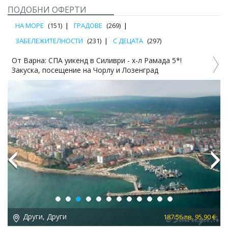
ПОДОБНИ ОФЕРТИ
НА МОРЕ
(151)
ГРАДОВЕ
(269)
ЗАБЕЛЕЖИТЕЛНОСТИ
(231)
С ДЕЦАТА
(297)
От Варна: СПА уикенд в Силиври - х-л Рамада 5*!
Закуска, посещение на Чорлу и Лозенград
Previous
Next
Други, Други
 €
187.56 лв. 95.90 €