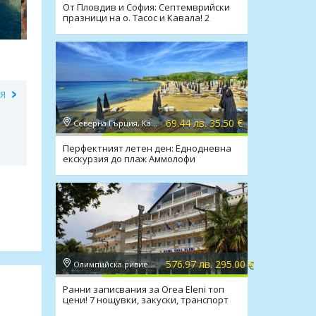
От Пловдив и София: Септемврийски
празници на о. Тасос и Кавала! 2
нощувки
ИЯ
69.44 лв. 35.50 €
Северна Гърция, Кавала
Перфектният летен ден: Еднодневна
екскурзия до плаж Аммолофи
576.97 лв. 295.00 €
Олимпийска ривиера, Паралия Катерини
Ранни записвания за Orea Eleni топ
цени! 7 нощувки, закуски, транспорт