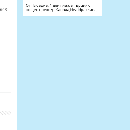
От Пловдив: 1 ден плаж в Гърция с
4663
нощен преход - Кавала,Неа Ираклица,
Неа Перамос, Амолофи
рад;