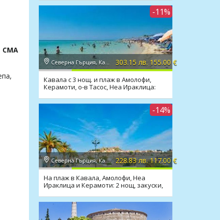
-11%
а СМА
303.15 лв. 155.00 €
Северна Гърция, Кавала
епа,
Кавала с 3 нощ. и плаж в Амолофи,
Керамоти, о-в Тасос, Неа Ираклица:
закуски, транспорт
-14%
228.83 лв. 117.00 €
Северна Гърция, Кавала
На плаж в Кавала, Амолофи, Неа
Ираклица и Керамоти: 2 нощ, закуски,
транспорт