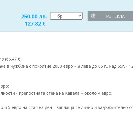
250.00 лв.
ИЗТЕКЛА
127.82 €
 (66.47 €);
в чужбина с покритие 2000 евро – 8 лева до 65 г., над 65г. - 1
евро;
ности - Крепостната стена на Кавала – около 4 евро;
о и 5 евро на стая на ден – заплаща се лично и задължително о