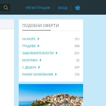
РЕГИСТРАЦИЯ
ВХОД
ПОДОБНИ ОФЕРТИ
НА МОРЕ
151
ГРАДОВЕ
269
ЗАБЕЛЕЖИТЕЛНОСТИ
231
ЕКЗОТИКА
22
С ДЕЦАТА
297
РАННИ ЗАПИСВАНИЯ
133
2
,
 Истанбул с 2 нощ. в х-л по
Венеция на Изтока, екскурзия до Бурс
., пазара Ергене и
и Ескишехир! 3 нощувки, закуски,
транспорт
99.70€
467.44лв. / 239.00€
ПРЕГЛЕД
ПРЕГЛЕД