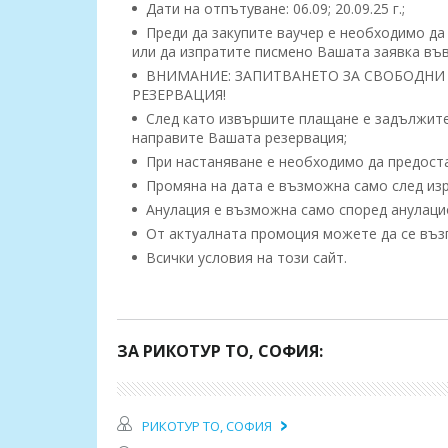
Дати на отпътуване: 06.09; 20.09.25 г.;
Преди да закупите ваучер е необходимо да
или да изпратите писмено Вашата заявка във
ВНИМАНИЕ: ЗАПИТВАНЕТО ЗА СВОБОДНИ 
РЕЗЕРВАЦИЯ!
След като извършите плащане е задължител
направите Вашата резервация;
При настаняване е необходимо да предоста
Промяна на дата е възможна само след изр
Анулация е възможна само според анулацио
От актуалната промоция можете да се възп
Всички условия на този сайт.
Програма на пътуването: София – остров Т
ЗА РИКОТУР TO, СОФИЯ:
Възможност за качване от ШЕЛ Драгичево;
OMV Сандански; бензиностанция ПЕТРОЛ 
РИКОТУР TO, СОФИЯ
1 ден:
София - Драма - остров Тасос