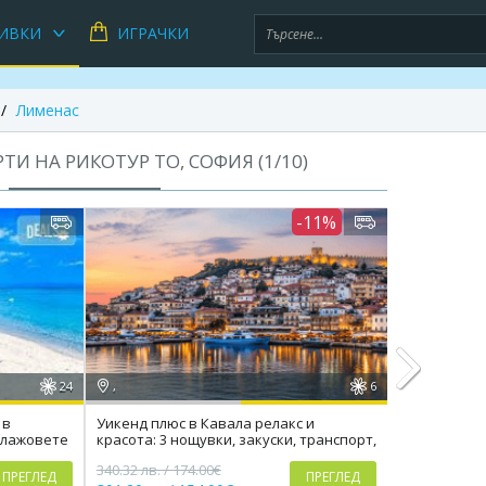
ИВКИ
ИГРАЧКИ
Лименас
ТИ НА РИКОТУР TO, СОФИЯ (
1
/
10
)
-11%
24
,
6
,
 в
Уикенд плюс в Кавала релакс и
Екскурзия до
плажовете
красота: 3 нощувки, закуски, транспорт,
избор, 2 зак
Next
водач
транспорт
340.32 лв. / 174.00€
195.00лв. / 
ПРЕГЛЕД
ПРЕГЛЕД