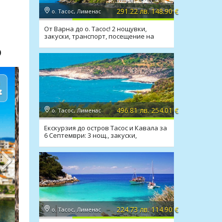
291.22 лв. 148.90 €
о. Тасос, Лименас
От Варна до о. Тасос! 2 нощувки,
закуски, транспорт, посещение на
Кавала
р
496.81 лв. 254.01 €
о. Тасос, Лименас
Екскурзия до остров Тасос и Кавала за
6 Септември: 3 нощ., закуски,
транспорт
224.73 лв. 114.90 €
о. Тасос, Лименас