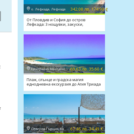
342.08 лв. 174.90 €
о. Лефкада, Лефкада
От Пловдив и София до остров
Лефкада: 3 нощувки, закуски,
транспорт
2
69.63 лв. 35.60 €
Централна Македония, Солун
Плаж, слънце и градска магия
еднодневна екскурзия до Агия Триада
и Солун
т
67.46 лв. 34.49 €
Северна Гърция, Кавала