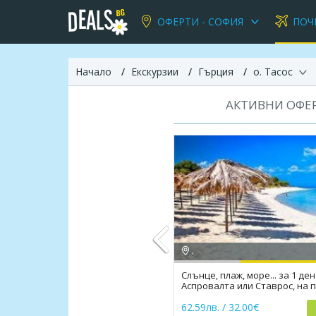
ОФЕРТИ - СОФИЯ
ПОЧ
Начало
Екскурзии
Гърция
о. Тасос
АКТИВНИ ОФЕР
,
Слънце, плаж, море... за 1 ден
Аспровалта или Ставрос, на 
Previous
със син флаг
62.59лв. / 32.00€