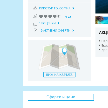
РИКОТУР TO, СОФИЯ
4.72
18 ОЦЕНКИ
19 АКТИВНИ ОФЕРТИ
АКЦ
Пери
Екс
Доп
Оферти и цени