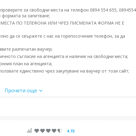
 проверите за свободни места на телефон 0894 554 655, 089455
 формата за запитване;
МЕСТА ПО ТЕЛЕФОНА ИЛИ ЧРЕЗ ПИСМЕНАТА ФОРМА НЕ Е
но да се свържете с нас на горепосочения телефон, за да
вите разпечатан ваучер;
ичното съгласие на агенцията и наличие на свободни места;
нния план на агенцията;
олзвате единствено чрез закупуване на ваучер от този сайт;
Прочети още
асос - Кавала – София
 Дупница (разклон магистрала); магазин МЕТРО Благоевг
Кулата
4.72