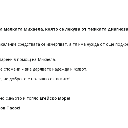
на малката Михаела, която се лекува от тежката диагноз
жаление средствата се изчерпват, а тя има нужда от още подкр
дарени в помощ на Михаела.
те спомени – вие дарявате надежда и живот.
е, че доброто е по-силно от всичко!
но синьото и топло
Егейско море!
ов Тасос
!