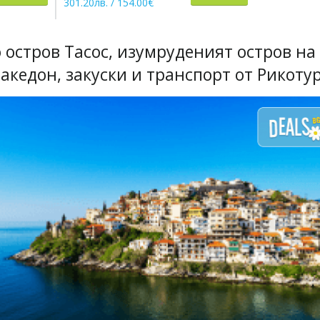
301.20лв. / 154.00€
 остров Тасос, изумруденият остров на
акедон, закуски и транспорт от Рикоту