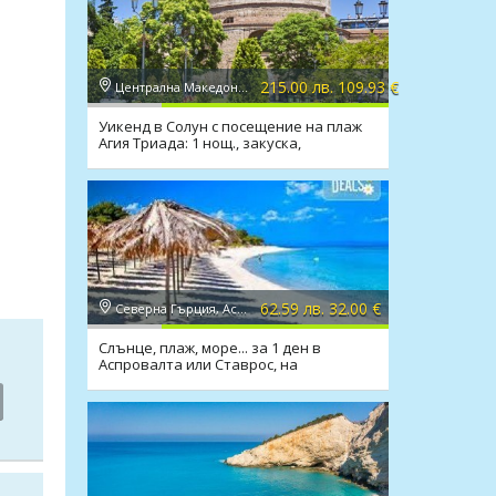
215.00 лв. 109.93 €
Централна Македония, Солун
Уикенд в Солун с посещение на плаж
Агия Триада: 1 нощ., закуска,
транспорт
62.59 лв. 32.00 €
Северна Гърция, Аспровалта
Слънце, плаж, море... за 1 ден в
Аспровалта или Ставрос, на
плажовете със син флаг