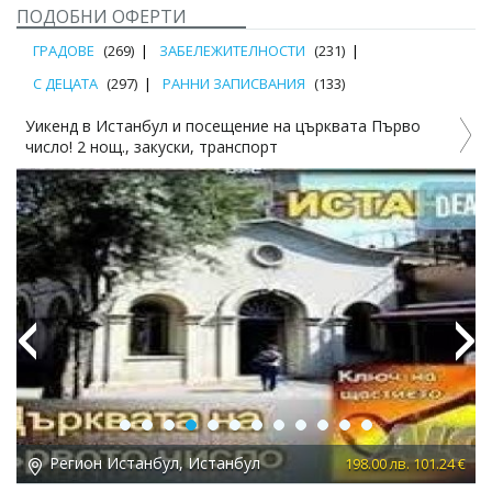
ПОДОБНИ ОФЕРТИ
ГРАДОВЕ
(269)
ЗАБЕЛЕЖИТЕЛНОСТИ
(231)
С ДЕЦАТА
(297)
РАННИ ЗАПИСВАНИЯ
(133)
ение на църквата Първо
Екскрзия до Истанбул! 3 нощ. в H
спорт
закуски и транспорт
Previous
Next
бул
Регион Истанбул, Истанбул
198.00 лв. 101.24 €