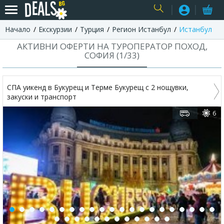
Начало
Екскурзии
Турция
Регион Истанбул
Истанбул
USER
АКТИВНИ ОФЕРТИ НА ТУРОПЕРАТОР ПОХОД,
СОФИЯ (
1
/
33
)
СПА уикенд в Букурещ и Терме Букурещ с 2 нощувки,
закуски и транспорт
6