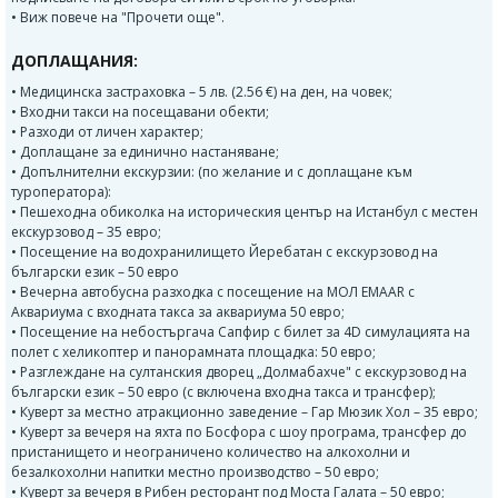
• Виж повече на "Прочети още".
ДОПЛАЩАНИЯ:
• Медицинска застраховка – 5 лв. (2.56 €) на ден, на човек;
• Входни такси на посещавани обекти;
• Разходи от личен характер;
• Доплащане за единично настаняване;
• Допълнителни екскурзии: (по желание и с доплащане към
туроператора):
• Пешеходна обиколка на историческия център на Истанбул с местен
екскурзовод – 35 евро;
• Посещение на водохранилището Йеребатан с екскурзовод на
български език – 50 евро
• Вечерна автобусна разходка с посещение на МОЛ EMAAR с
Аквариума с входната такса за аквариума 50 евро;
• Посещение на небостъргача Сапфир с билет за 4D симулацията на
полет с хеликоптер и панорамната площадка: 50 евро;
• Разглеждане на султанския дворец „Долмабахче" с екскурзовод на
български език – 50 евро (с включена входна такса и трансфер);
• Куверт за местно атракционно заведение – Гар Мюзик Хол – 35 eвро;
• Куверт за вечеря на яхта по Босфора с шоу програма, трансфер до
пристанището и неограничено количество на алкохолни и
безалкохолни напитки местно производство – 50 евро;
• Куверт за вечеря в Рибен ресторант под Моста Галата – 50 евро;