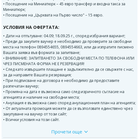
• Посещение на Миниатюрк – 45 евро трансфер и входна такса за
Миниатюрк;
• Посещение на „Църквата на Първо число" – 15 евро.
УСЛОВИЯ НА ОФЕРТАТА:
• Дати на отпътуване: 04.09; 18.09.25 г., според избрания вариант;
• Преди да закупите ваучер е необходимо да проверите за свободни
места на телефон 0894554655, 0894554663, или да изпратите писмено
Вашата заявка във формата за запитване;
• ВНИМАНИЕ: ЗАПИТВАНЕТО ЗА СВОБОДНИ МЕСТА ПО ТЕЛЕФОНА ИЛИ
ЧРЕЗ ПИСМЕНАТА ФОРМА НЕ Е РЕЗЕРВАЦИЯ!
• След като извършите плащане е задължително да се свържете с нас,
за да направите Вашата резервация;
• При подписване на договора е необходимо да предоставите
разпечатан ваучер;
• Промяна на дата е възможна само след изричното съгласие на
агенцията и наличие на свободни места;
• Анулация е възможна само според анулационния план на агенцията;
• От актуалната промоция можете да се възползвате единствено чрез
закупуване на ваучер от този сайт;
• Всички условия на този сайт.
Прочети още
Програма: