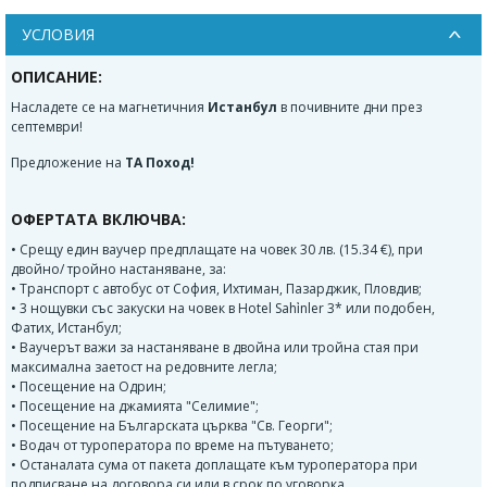
УСЛОВИЯ
ОПИСАНИЕ:
Насладете се на магнетичния
Истанбул
в почивните дни през
септември!
Предложение на
ТА Поход!
ОФЕРТАТА ВКЛЮЧВА:
• Срещу един ваучер предплащате на човек 30 лв. (15.34 €), при
двойно/ тройно настаняване, за:
• Транспорт с автобус от София, Ихтиман, Пазарджик, Пловдив;
• 3 нощувки със закуски на човек в Hotel Sahi̇nler 3* или подобен,
Фатих, Истанбул;
• Ваучерът важи за настаняване в двойна или тройна стая при
максимална заетост на редовните легла;
• Посещение на Одрин;
• Посещение на джамията "Селимие";
• Посещение на Българската църква "Св. Георги";
• Водач от туроператора по време на пътуването;
• Останалата сума от пакета доплащате към туроператора при
подписване на договора си или в срок по уговорка.