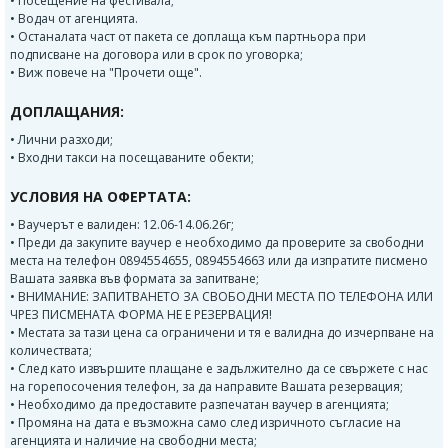
• Посещение на фестивала;
• Водач от агенцията.
• Останалата част от пакета се доплаща към партньора при
подписване на договора или в срок по уговорка;
• Виж повече на "Прочети още".
ДОПЛАЩАНИЯ:
• Лични разходи;
• Входни такси на посещаваните обекти;
УСЛОВИЯ НА ОФЕРТАТА:
• Ваучерът е валиден: 12.06-14.06.26г;
• Преди да закупите ваучер е необходимо да проверите за свободни
места на телефон 0894554655, 0894554663 или да изпратите писмено
Вашата заявка във формата за запитване;
• ВНИМАНИЕ: ЗАПИТВАНЕТО ЗА СВОБОДНИ МЕСТА ПО ТЕЛЕФОНА ИЛИ
ЧРЕЗ ПИСМЕНАТА ФОРМА НЕ Е РЕЗЕРВАЦИЯ!
• Местата за тази цена са ограничени и тя е валидна до изчерпване на
количествата;
• След като извършите плащане е задължително да се свържете с нас
на горепосочения телефон, за да направите Вашата резервация;
• Необходимо да предоставите разпечатан ваучер в агенцията;
• Промяна на дата е възможна само след изричното съгласие на
агенцията и наличие на свободни места;