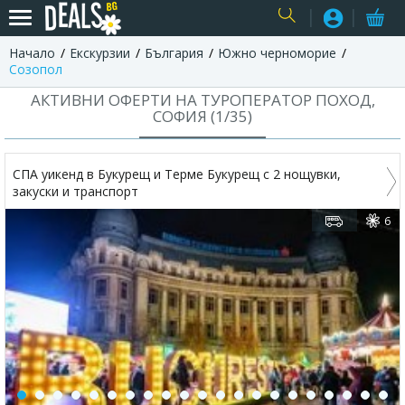
Начало
Екскурзии
България
Южно черноморие
USER
Созопол
АКТИВНИ ОФЕРТИ НА ТУРОПЕРАТОР ПОХОД,
СОФИЯ (
1
/
35
)
СПА уикенд в Букурещ и Терме Букурещ с 2 нощувки,
закуски и транспорт
6