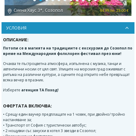
Previous
Next
зопол
Хотел Съни 4*, Созоп
44.99 лв. 23.00 €
УСЛОВИЯ
ОПИСАНИЕ:
Потопи се в магията на традициите с екскурзия до
Созопол
по
време на Международния фолклорен фестивал през юни!
Очаква те пъстроцветна атмосфера, изпълнена с музика, танци и
автентични носии от цял свят. Улиците на морския град оживяват с
ритъма на различни култури, а сцените под открито небе превръщат
всяка вечер в празник.
Изберете
агенция ТА Поход!
ОФЕРТАТА ВКЛЮЧВА:
• Срещу един ваучер предплащате на 1 човек, при двойно/ тройно
настаняване за;
• Транспорт от София с туристически автобус;
• 2 нощувки със закуски в хотел 3 звезди в Созопол;