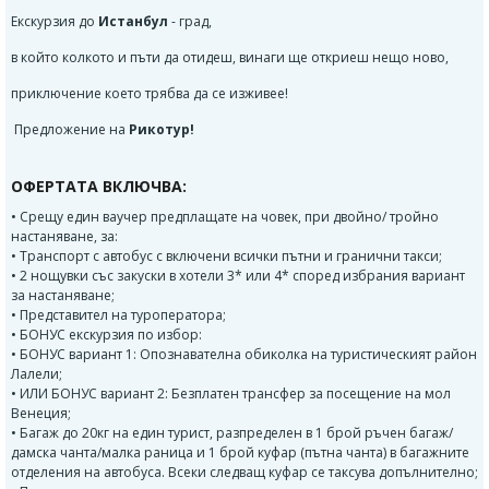
Екскурзия до
Истанбул
- град,
в който колкото и пъти да отидеш, винаги ще откриеш нещо ново,
приключение което трябва да се изживее!
Предложение на
Рикотур!
ОФЕРТАТА ВКЛЮЧВА:
• Срещу един ваучер предплащате на човек, при двойно/ тройно
настаняване, за:
• Транспорт с автобус с включени всички пътни и гранични такси;
• 2 нощувки със закуски в хотели 3* или 4* според избрания вариант
за настаняване;
• Представител на туроператора;
• БОНУС екскурзия по избор:
• БОНУС вариант 1: Опознавателна обиколка на туристическият район
Лалели;
• ИЛИ БОНУС вариант 2: Безплатен трансфер за посещение на мол
Венеция;
• Багаж до 20кг на един турист, разпределен в 1 брой ръчен багаж/
дамска чанта/малка раница и 1 брой куфар (пътна чанта) в багажните
отделения на автобуса. Всеки следващ куфар се таксува допълнително;