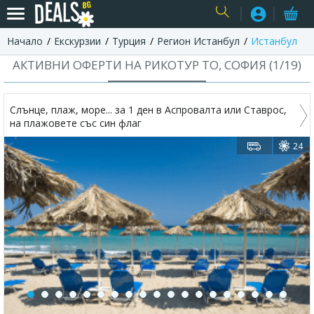
Начало
Екскурзии
Турция
Регион Истанбул
Истанбул
USER
АКТИВНИ ОФЕРТИ НА РИКОТУР TO, СОФИЯ (
1
/
19
)
Слънце, плаж, море... за 1 ден в Аспровалта или Ставрос,
на плажовете със син флаг
24