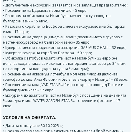
• Допълнителни екскурзии (заявяват се и се заплащат предварително):
• Посещение на Църквата първо число – 5 евро;
• Панорамна обиколка на Истанбул с местен екскурзовод на
български език – 15 евро;
• Разходка с корабче по Босфора с местен екскурзовод на български
език – 17 евро;
• Посещение на двореца „Йълдъз Сарай“ (посещението е групово с
местен екскурзовод на български език) – 35 евро;
• Куверт за местно традиционно заведение GAR MUSIC HALL – 32 евро;
• Куверт за вечеря на кораб по Босфора – 50 евро;
• Обиколка с автобус в Азиатската част на Истанбул – 33 евро (не
включва входна такса за изкачване с панорамен асансьор до 34 етаж
на панорамната площадка на кулата Чамлъджа);
• Посещение на аквариум Истнабул в мол Аква Флория (включва
трансфер до мол Аква Флория и билет за аквариум Истанул) – 38 евро;
• Посещение на мол „VADISTANBUL” и разходка по площад Таксим и
булевард Истиклял – 17 евро;
• Екскурзия до азиатската част на Истанбул с посещение на джамията
Чамлъджа и мол WATER GARDEN İSTANBUL с пеещите фонтани – 17
евро.
УСЛОВИЯ НА ОФЕРТАТА:
• Дати на отпътуване:30.10.2025 г.;
• Срок за уведомяване при недостигнат минимален брой туристи: 2