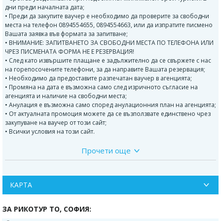
дни преди началната дата;
• Преди да закупите ваучер е необходимо да проверите за свободни
места на телефон 0894554655, 0894554663, или да изпратите писмено
Вашата заявка във формата за запитване;
• ВНИМАНИЕ: ЗАПИТВАНЕТО ЗА СВОБОДНИ МЕСТА ПО ТЕЛЕФОНА ИЛИ
ЧРЕЗ ПИСМЕНАТА ФОРМА НЕ Е РЕЗЕРВАЦИЯ!
• След като извършите плащане е задължително да се свържете с нас
на горепосочените телефони, за да направите Вашата резервация;
• Необходимо да предоставите разпечатан ваучер в агенцията;
• Промяна на дата е възможна само след изричното съгласие на
агенцията и наличие на свободни места;
• Анулация е възможна само според анулационния план на агенцията;
• От актуалната промоция можете да се възползвате единствено чрез
закупуване на ваучер от този сайт;
• Всички условия на този сайт.
Прочети още
ЦАРИГРАД- КОНСТАНТИНОПОЛ- ИСТАНБУЛ - ВЕЛИЧЕСТВЕНИЯ
МЕГАПОЛИС НА АЗИЯ И ЕВРОПА
ГРАД НА ДВА КОНТИНЕНТА!
ПРИКАЗКАТА, КОЯТО Е НЕДОЧЕТЕНА И НЕДОРАЗКАЗАНА!
КАРТА
ПРОГРАМА НА ЕКСКУРЗИЯТА:
ЗА РИКОТУР TO, СОФИЯ:
1 ден: София - Истанбул