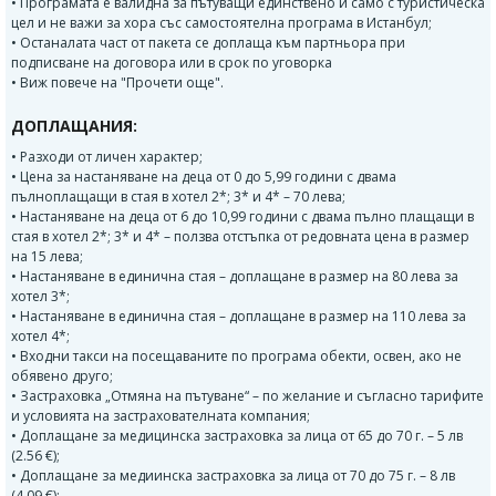
• Програмата е валидна за пътуващи единствено и само с туристическа
цел и не важи за хора със самостоятелна програма в Истанбул;
• Останалата част от пакета се доплаща към партньора при
подписване на договора или в срок по уговорка
• Виж повече на "Прочети още".
ДОПЛАЩАНИЯ:
• Разходи от личен характер;
• Цена за настаняване на деца от 0 до 5,99 години с двама
пълноплащащи в стая в хотел 2*; 3* и 4* – 70 лева;
• Настаняване на деца от 6 до 10,99 години с двама пълно плащащи в
стая в хотел 2*; 3* и 4* – ползва отстъпка от редовната цена в размер
на 15 лева;
• Настаняване в единична стая – доплащане в размер на 80 лева за
хотел 3*;
• Настаняване в единична стая – доплащане в размер на 110 лева за
хотел 4*;
• Входни такси на посещаваните по програма обекти, освен, ако не
обявено друго;
• Застраховка „Отмяна на пътуване“ – по желание и съгласно тарифите
и условията на застрахователната компания;
• Доплащане за медицинска застраховка за лица от 65 до 70 г. – 5 лв
(2.56 €);
• Доплащане за медиинска застраховка за лица от 70 до 75 г. – 8 лв
(4.09 €);