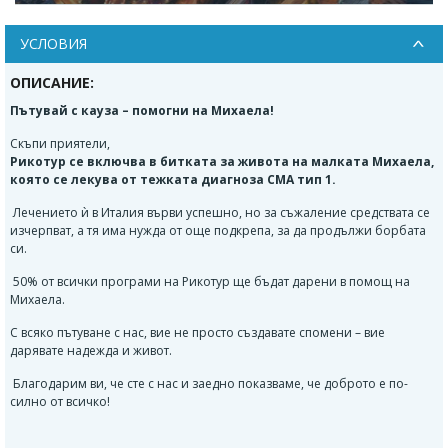
УСЛОВИЯ
ОПИСАНИЕ:
Пътувай с кауза – помогни на Михаела!
Скъпи приятели,
Рикотур се включва в битката за живота на малката Михаела,
която се лекува от тежката диагноза СМА тип 1.
Лечението ѝ в Италия върви успешно, но за съжаление средствата се
изчерпват, а тя има нужда от още подкрепа, за да продължи борбата
си.
50% от всички програми на Рикотур ще бъдат дарени в помощ на
Михаела.
С всяко пътуване с нас, вие не просто създавате спомени – вие
дарявате надежда и живот.
Благодарим ви, че сте с нас и заедно показваме, че доброто е по-
силно от всичко!