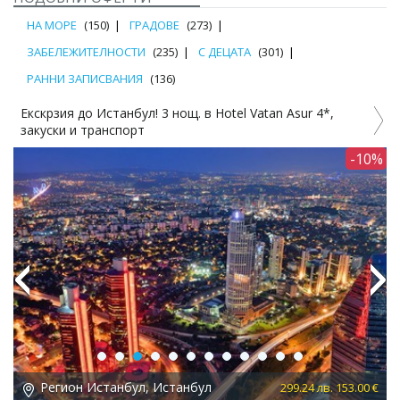
НА МОРЕ
(150)
ГРАДОВЕ
(273)
ЗАБЕЛЕЖИТЕЛНОСТИ
(235)
С ДЕЦАТА
(301)
РАННИ ЗАПИСВАНИЯ
(136)
Екскрзия до Истанбул! 3 нощ. в Hotel Vatan Asur 4*,
Е
закуски и транспорт
2%
-10%
Previous
Next
Регион Истанбул, Истанбул
 €
299.24 лв. 153.00 €