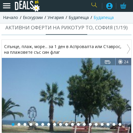
Начало
Екскурзии
Унгария
Будапеща
Будапеща
USER
АКТИВНИ ОФЕРТИ НА РИКОТУР TO, СОФИЯ (
1
/
19
)
Слънце, плаж, море... за 1 ден в Аспровалта или Ставрос,
на плажовете със син флаг
24