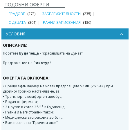
ПОДОБНИ ОФЕРТИ
ГРАДОВЕ
(273)
ЗАБЕЛЕЖИТЕЛНОСТИ
(235)
С ДЕЦАТА
(301)
РАННИ ЗАПИСВАНИЯ
(136)
УСЛОВИЯ
ОПИСАНИЕ:
Посетете
Будапеща
- "красавицата на Дунав"!
Предложение на
Рикотур!
ОФЕРТАТА ВКЛЮЧВА:
• Срещу един ваучер на човек предплащате 52 лв. (26.59 €), при
двойно/ тройно настаняване, за:
• Транспорт с комфортен автобус;
• Водач от фирмата;
• 2 ноувки в хотел 2*/3* в Будапеща;
• Пътни и магистрални такси;
• Медицинска застраховка до 65 г.;
• Виж повече на "Прочети още".