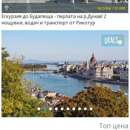
,
62.59лв. / 32.00€
Ескурзия до Будапеща - перлата на р.Дунав! 2
нощувки, водач и транспорт от Рикотур
Топ цена