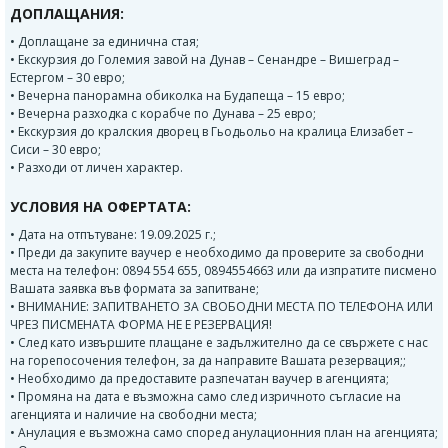
ДОПЛАЩАНИЯ:
• Доплащане за единична стая;
• Екскурзия до Големия завой на Дунав – Сенандре – Вишеград –
Естергом – 30 евро;
• Вечерна панорамна обиколка на Будапеща – 15 евро;
• Вечерна разходка с корабче по Дунава – 25 евро;
• Екскурзия до кралския дворец в Гьодьольо на кралица Елизабет –
Сиси – 30 евро;
• Разходи от личен характер.
УСЛОВИЯ НА ОФЕРТАТА:
• Дата на отпътуване: 19.09.2025 г.;
• Преди да закупите ваучер е необходимо да проверите за свободни
места на телефон: 0894 554 655, 0894554663 или да изпратите писмено
Вашата заявка във формата за запитване;
• ВНИМАНИЕ: ЗАПИТВАНЕТО ЗА СВОБОДНИ МЕСТА ПО ТЕЛЕФОНА ИЛИ
ЧРЕЗ ПИСМЕНАТА ФОРМА НЕ Е РЕЗЕРВАЦИЯ!
• След като извършите плащане е задължително да се свържете с нас
на горепосочения телефон, за да направите Вашата резервация;;
• Необходимо да предоставите разпечатан ваучер в агенцията;
• Промяна на дата е възможна само след изричното съгласие на
агенцията и наличие на свободни места;
• Анулация е възможна само според анулационния план на агенцията;