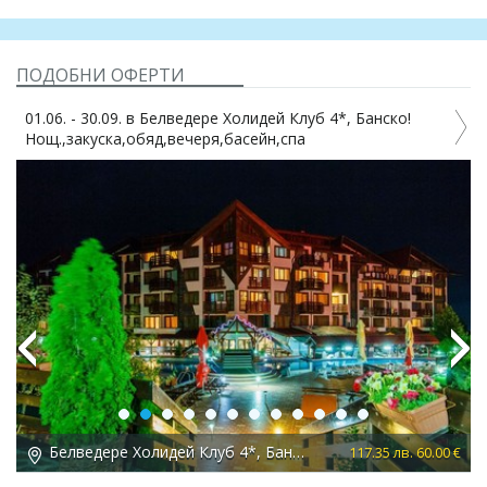
ПОДОБНИ ОФЕРТИ
01.06. - 30.09. в Белведере Холидей Клуб 4*, Банско!
(
Нощ.,закуска,обяд,вечеря,басейн,спа
Previous
Next
Белведере Холидей Клуб 4*, Банско
 €
117.35 лв. 60.00 €