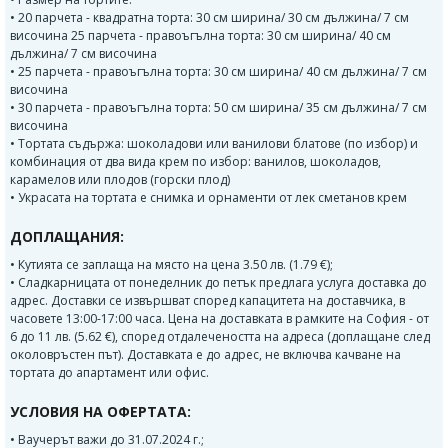
• 20 парчета - квадратна торта: 30 см ширина/ 30 см дължина/ 7 см
височина 25 парчета - правоъгълна торта: 30 см ширина/ 40 см
дължина/ 7 см височина
• 25 парчета - правоъгълна торта: 30 см ширина/ 40 см дължина/ 7 см
височина
• 30 парчета - правоъгълна торта: 50 см ширина/ 35 см дължина/ 7 см
височина
• Тортата съдържа: шоколадови или ванилови блатове (по избор) и
комбинация от два вида крем по избор: ванилов, шоколадов,
карамелов или плодов (горски плод)
• Украсата на тортата е снимка и орнаменти от лек сметанов крем
ДОПЛАЩАНИЯ:
• Кутията се заплаща на място на цена 3.50 лв. (1.79 €);
• Сладкарницата от понеделник до петък предлага услуга доставка до
адрес. Доставки се извършват според капацитета на доставчика, в
часовете 13:00-17:00 часа. Цена на доставката в рамките на София - от
6 до 11 лв. (5.62 €), според отдалечеността на адреса (доплащане след
околовръстен път). Доставката е до адрес, не включва качване на
тортата до апартамент или офис.
УСЛОВИЯ НА ОФЕРТАТА:
• Ваучерът важи до 31.07.2024 г.;