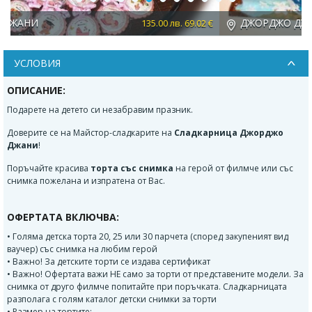
Previous
Next
ДЖОРДЖО ДЖАНИ
 €
61.90 лв. 31.65 €
УСЛОВИЯ
ОПИСАНИЕ:
Подарете на детето си незабравим празник.
Доверите се на Майстор-сладкарите на
Сладкарница Джорджо
Джани
!
Поръчайте красива
торта със снимка
на герой от филмче или със
снимка пожелана и изпратена от Вас.
ОФЕРТАТА ВКЛЮЧВА:
• Голяма детска торта 20, 25 или 30 парчета (според закупеният вид
ваучер) със снимка на любим герой
• Важно! За детските торти се издава сертификат
• Важно! Офертата важи НЕ само за торти от представените модели. За
снимка от друго филмче попитайте при поръчката. Сладкарницата
разполага с голям каталог детски снимки за торти
• Размер на тортите: