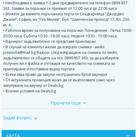
• Необходима е заявка 1-2 дни предварително на телефон 0899 857
363. Заявки за поръчки се приемат от 12:00 часа до 22:00 часа
• Можете да вземете поръчаната торта от Сладкарница “Джорджо
Джани”, София, жк "Гео Милев", бул. "Шипченски проход" 17, бл. 230,
вх. А;
• Работно време за получаване на поръчки: Понеделник - Петък 10:00 -
20:00 часа; Събота 10:30 - 18:00 часа; Неделя 10:30 - 15:00 часа;
• Ваучерът задължително се представя принтиран
• В случай че клиентът желае да изпрати снимка - мейл:
jossisofia@mail.bg Важно: след изпращане на снимка по мейл,
задължително се обадете на тел: 0899 857 363, за да разберете
получен ли е файла и отговаря ли качеството на снимката за
принтиране и поставяне върху тортата
• Всеки има право да закупи неограничен брой ваучери
• От актуалната промоция може да се възползвате само чрез
закупуване на ваучер от Deals.bg
• Всички условия на Deals.bg
Прочети още
В рецептите на Джорджо Джани няма есенции, набухватели и
консерванти. Използват се само естествени продукти.
Задай въпрос
За детските торти се издава сертификат.
Детските торти могат да бъдат с пълнеж с:
КАРТА