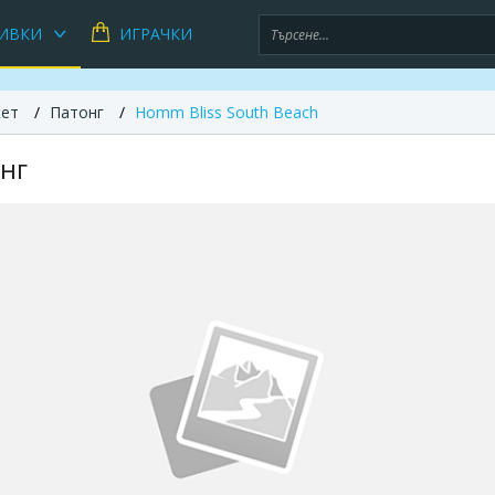
ИВКИ
ИГРАЧКИ
кет
Патонг
Homm Bliss South Beach
онг