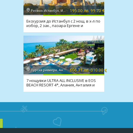
195.00 лв. 99.70 €
Регион Истанбул, Истанбул
Екскурзия до Истанбул с 2 нощ. в х-л по
избор, 2 зак., пазара Ергене и
транспорт
606.31 лв. 310.00 €
Турска ривиера, Анталия
7 нощувки ULTRA ALL INCLUSIVE в EOS
BEACH RESORT 4*, Алания, Анталия и
транспорт