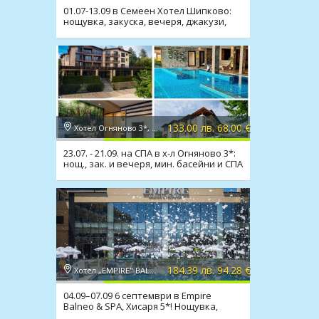
01.07-13.09 в Семеен Хотел Шипково:
нощувка, закуска, вечеря, джакузи,
сауна, мин. басейн
133.00 лв. 68.00 €
Хотел Огняново 3*, Огняново
23.07. - 21.09. на СПА в х-л Огняново 3*:
нощ., зак. и вечеря, мин. басейни и СПА
184.39 лв. 94.28 €
Хотел „EMPIRE" BALNEO & SPA 5*, Хисаря
04.09–07.09 6 септември в Empire
Balneo & SPA, Хисаря 5*! Нощувка,
закуска, вечеря