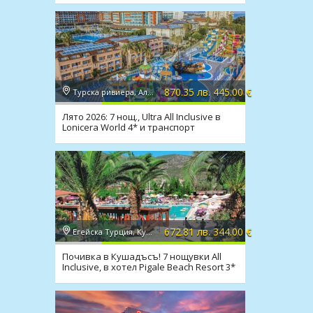
870.35 лв. 445.00 €
Турска ривиера, Алания
Лято 2026: 7 нощ., Ultra All Inclusive в
Lonicera World 4* и транспорт
672.81 лв. 344.00 €
Егейска Турция, Кушадасъ
Почивка в Кушадъсъ! 7 нощувки All
Inclusive, в хотел Pigale Beach Resort 3*