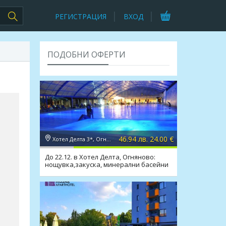
РЕГИСТРАЦИЯ
ВХОД
ПОДОБНИ ОФЕРТИ
46.94 лв. 24.00 €
Хотел Делта 3*, Огняново
До 22.12. в Хотел Делта, Огняново:
нощувка,закуска, минерални басейни
и релакс зона