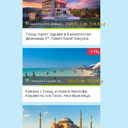
1013.12 лв. 518.00 €
Балнеохотел Дианамар 5*, Павел баня
7 нощ. пакет Здраве в Балнеохотел
Дианамар 5*, Павел баня! Закуска,
вечеря, процедури
-11%
303.15 лв. 155.00 €
Северна Гърция, Кавала
Кавала с 3 нощ. и плаж в Амолофи,
Керамоти, о-в Тасос, Неа Ираклица:
закуски, транспорт