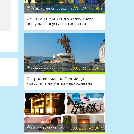
92.90 лв. 47.50 €
Апартхотел Хелоу Хисар 2*, Хисаря
До 30.12. СПА уикенд в Хелоу Хисар:
нощувка, закуска, вътрешен и
външен мин. басейн, СПА
60.00 лв. 30.68 €
Скопски регион, Скопие
От градския чар на Скопие до
красотата на Матка - еднодневна
екскурзия
88.02 лв. 45.00 €
Семеен хотел Шипково 3*, с. Шипково