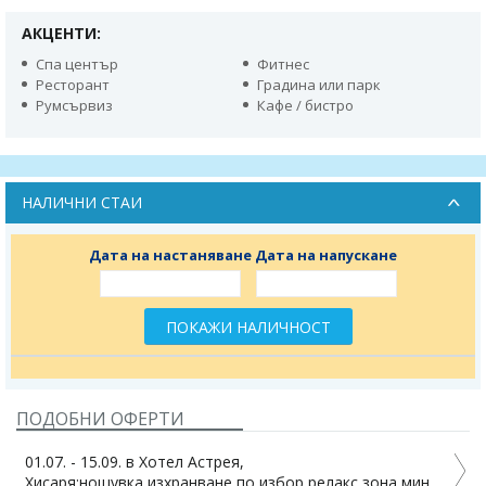
АКЦЕНТИ:
Спа център
Фитнес
Ресторант
Градина или парк
Румсървиз
Кафе / бистро
НАЛИЧНИ СТАИ
Дата на настаняване
Дата на напускане
ПОКАЖИ НАЛИЧНОСТ
ПОДОБНИ ОФЕРТИ
01.07. - 15.09. в Хотел Астрея,
Д
Хисаря:нощувка,изхранване по избор,релакс зона,мин.