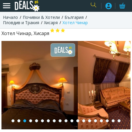
Начало
Почивки & Хотели
България
USER
Пловдив и Тракия
Хисаря
Хотел Чинар
Хотел Чинар, Хисаря