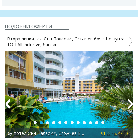
ПОДОБНИ ОФЕРТИ
Втора линия, х-л Сън Палас 4*, Слънчев бряг: Нощувка
ТОП All Inclusive, басейн
Previous
Next
Хотел Сън Палас 4*, Слънчев Бряг
 €
91.92 лв. 47.00 €