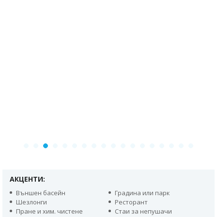
АКЦЕНТИ:
Външен басейн
Градина или парк
Шезлонги
Ресторант
Пране и хим. чистене
Стаи за непушачи