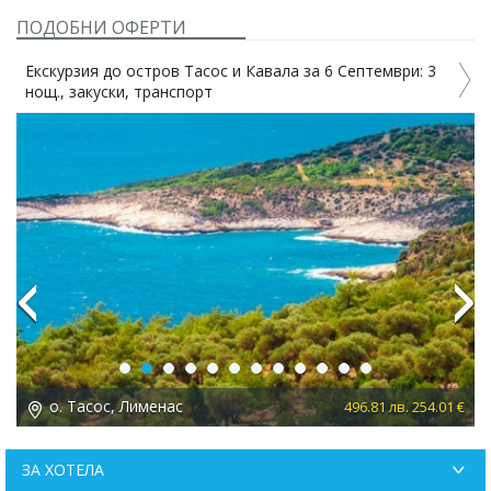
ПОДОБНИ ОФЕРТИ
Екскурзия до остров Тасос и Кавала за 6 Септември: 3
нощ., закуски, транспорт
Previous
Next
о. Тасос, Лименас
 €
496.81 лв. 254.01 €
ЗА ХОТЕЛА