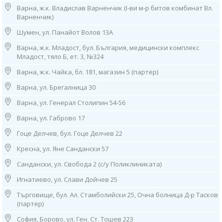
07.30ч до 15.30ч /от понеделник до петък/
Варна, ж.к. Владислав Варненчик (I-ви м-р битов комбинат Вл.
Варненчик)
8. София, ж.к. “Банишора”, ул. “Братя Миладинови” 104-106 (зад 2
МБАЛ)
Шумен, ул. Панайот Волов 13А
тел: 0882 861 675
Работно време: 08.00ч до 16.00ч /от понеделник до петък/
Варна, ж.к. Младост, бул. България, медицински комплекс
Младост, тяло Б, ет. 3, №324
9. гр. Нови Искър, ул. "Искърско дефиле" 120А
Варна, ж.к. Чайка, бл. 181, магазин 5 (партер)
(до 31 ДКЦ), тел: 0882 862 234
Работно време: 08.00ч до 16.00ч /от понеделник до петък/
Варна, ул. Брегалница 30
10. София, ж.к. “Гоце Делчев”, ул. “Костенски Водопад”, бл. 242 (срещу
Варна, ул. Генерал Столипин 54-56
29 ДКЦ)
Варна, ул. Габрово 17
тел: 0884 011 499
Работно време: 08.00ч до 16.00ч /от понеделник до петък/
Гоце Делчев, бул. Гоце Делчев 22
11. София, ж.к. “Люлин” 2, бл. 217, вх. Д, ет. 1 (до 26 ДКЦ)
Кресна, ул. Яне Сандански 57
тел: 0886 550 774
Работно време: 08.00ч до 16.00ч /от понеделник до петък/
Сандански, ул. Свобода 2 (с/у Поликлиниката)
Игнатиево, ул. Слави Дойчев 25
12. София, ж.к. “Младост” 1, бл. 53 (зад бивша 27ДКЦ)
тел: 0884 649 340
Търговище, бул. Ал. Стамболийски 25, Очна болница Д-р Тасков
Работно време:
(партер)
08.00ч до 16.00ч /от понеделник до петък/
София, Борово, ул. Ген. Ст. Тошев 223