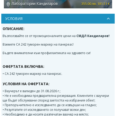
Лаборатории Кандиларов
 €
355.00 лв. 181.51 €
УСЛОВИЯ
ОПИСАНИЕ:
Възползвайте се от промоционалните цени на
СМДЛ Кандиларов!
Вземете CA 242 туморен маркер на панкреас!
Бъдете внимателни към профилактиката на здравето си!
ОФЕРТАТА ВКЛЮЧВА:
• CA 242 туморен маркер на панкреас.
УСЛОВИЯ НА ОФЕРТАТА:
• Ваучерът е валиден до 31.08.2026 г.;
• Не е необходима предварителна резервация. Клиентите с ваучери
ще бъдат обслужвани според заетостта на избрания обект;
• Препоръчително е изследването да се извърши на гладно;
• Резултатите от изследването се получават всеки ден;
• Необходимо е да носите разпечатан ваучер на място;