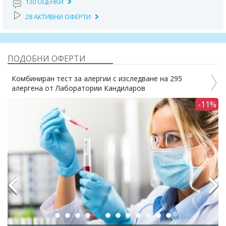
130 ОЦЕНКИ
28 АКТИВНИ ОФЕРТИ
ПОДОБНИ ОФЕРТИ
Комбиниран тест за алергии с изследване на 295
алергена от Лаборатории Кандиларов
0%
-11%
Previous
Next