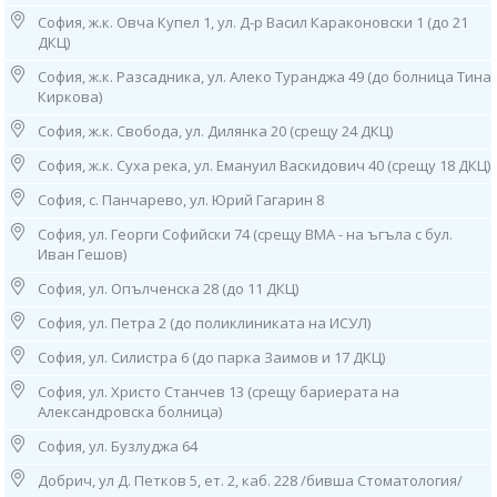
тел: 0884 011 499
София, ж.к. Овча Купел 1, ул. Д-р Васил Караконовски 1 (до 21
Работно време: 08.00ч до 16.00ч /от понеделник до петък/
ДКЦ)
4. София, ж.к. "Гео Милев", ул. „Александър фон Хумболт“ 23
София, ж.к. Разсадника, ул. Алеко Туранджа 49 (до болница Тина
(срещу 22 ДКЦ, х-л Плиска),
Киркова)
тел: 0886 55 38 95
Работно време:
София, ж.к. Свобода, ул. Дилянка 20 (срещу 24 ДКЦ)
08.00ч до 16.00ч /от понеделник до петък/
София, ж.к. Суха река, ул. Емануил Васкидович 40 (срещу 18 ДКЦ)
5. София, ж.к. "Княжево", ул. “Дамяница” 2, партер
София, с. Панчарево, ул. Юрий Гагарин 8
тел: 0882 720 552
Работно време: 08.00ч до 16.00ч /от понеделник до петък/
София, ул. Георги Софийски 74 (срещу ВМА - на ъгъла с бул.
Иван Гешов)
6. София, ж.к. "Лозенец",
жилищна група "Южен Парк",
София, ул. Опълченска 28 (до 11 ДКЦ)
бл. 44, ет. 1 (в Дерматологична Клиника - "Южен Парк"),
София, ул. Петра 2 (до поликлиниката на ИСУЛ)
тел: 0882 115 120
Работно време:
София, ул. Силистра 6 (до парка Заимов и 17 ДКЦ)
09.00ч до 13.00ч /от понеделник до петък/
София, ул. Христо Станчев 13 (срещу бариерата на
7. София, ж.к. "Младост" 1,
Александровска болница)
ул. "Стоян Чомаков“
(срещу входа на спешното на Окръжна болница),
София, ул. Бузлуджа 64
тел: 0882 244 828
Добрич, ул Д. Петков 5, ет. 2, каб. 228 /бивша Стоматология/
Работно време: