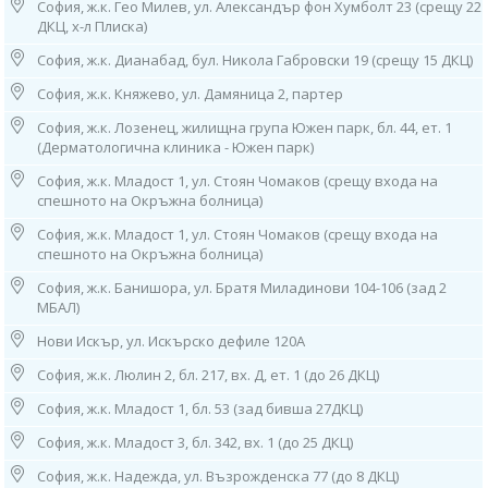
Прогнозиране на развитието на рака;
София, ж.к. Гео Милев, ул. Александър фон Хумболт 23 (срещу 22
Откриването на предклинични метастази или онкоциди.
ДКЦ, х-л Плиска)
София, ж.к. Дианабад, бул. Никола Габровски 19 (срещу 15 ДКЦ)
Важи за: София, Варна, Пловдив, Велико Търново, Сандански,
Благоевград, Гоце Делчев, Добрич, Разлог, Търговище, Шумен,
София, ж.к. Княжево, ул. Дамяница 2, партер
Козлодуй, Кресна
София, ж.к. Лозенец, жилищна група Южен парк, бл. 44, ет. 1
(Дерматологична клиника - Южен парк)
РЕЗУЛТАТИ ЧЕТВЪРТЪК ДО КРАЯ НА РАБОТНИЯ ДЕН!
Контакти:
София, ж.к. Младост 1, ул. Стоян Чомаков (срещу входа на
спешното на Окръжна болница)
1. София, ул. “Бузлуджа” 64
тел: 0885 252 467, 02/952 21 36
София, ж.к. Младост 1, ул. Стоян Чомаков (срещу входа на
Работно време:
спешното на Окръжна болница)
07.30ч до 19.00ч /от понеделник до петък/;
8.30ч-14.30ч /събота и неделя/
София, ж.к. Банишора, ул. Братя Миладинови 104-106 (зад 2
МБАЛ)
2. София, бул. “Патриарх Евтимий" 1
Нови Искър, ул. Искърско дефиле 120А
МЦ “Юмедис”, ет. 2 (до кино "Одеон")
тел: 0884 221 403
София, ж.к. Люлин 2, бл. 217, вх. Д, ет. 1 (до 26 ДКЦ)
Работно време:
София, ж.к. Младост 1, бл. 53 (зад бивша 27ДКЦ)
08.00ч до 16.00ч /от понеделник до петък/
София, ж.к. Младост 3, бл. 342, вх. 1 (до 25 ДКЦ)
3. София, ж.к. “Гоце Делчев”, ул. “Костенски Водопад”, бл. 242 (срещу
29 ДКЦ)
София, ж.к. Надежда, ул. Възрожденска 77 (до 8 ДКЦ)