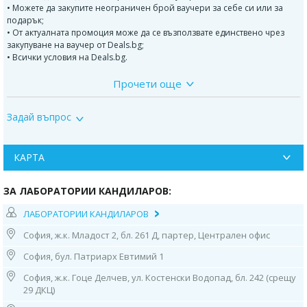
• Можете да закупите неограничен брой ваучери за себе си или за
подарък;
• От актуалната промоция може да се възползвате единствено чрез
закупуване на ваучер от Deals.bg;
• Всички условия на Deals.bg.
Прочети още
ДОПЪЛНИТЕЛНА ИНФОРМАЦИЯ:
СА-242 се появява в повишени концентрации в кръвта и се открива в
Задай въпрос
присъствието на рак на панкреаса, но също така и злокачествени
тумори на тънките черва и дебелото черво и ректума. Този туморен
маркер се получава от атипични клетки директно в панкреаса.
Неговата концентрация може също да се увеличи в муковисцидоза и
КАРТА
псевдотуморна форма на тялото и панкреатит. Комбинираната
диагностична стойност на маркерите на онкологичната патология SA-
ЗА ЛАБОРАТОРИИ КАНДИЛАРОВ:
242 и CA 19-9 е с голяма диагностична стойност.
ЛАБОРАТОРИИ КАНДИЛАРОВ
Индикации за извършване на теста:
София, ж.к. Младост 2, бл. 261 Д, партер, Централен офис
Кистични образувания;
Псевдотуморен панкреатит;
София, бул. Патриарх Евтимий 1
Доброкачествена неоплазма;
Подозрителни симптоми, характерни за рака на панкреаса;
София, ж.к. Гоце Делчев, ул. Костенски Водопад, бл. 242 (срещу
Скринингов преглед на пълнотата на туморната ексцизия;
29 ДКЦ)
Мониторинг на ефективността на противораковата терапия;