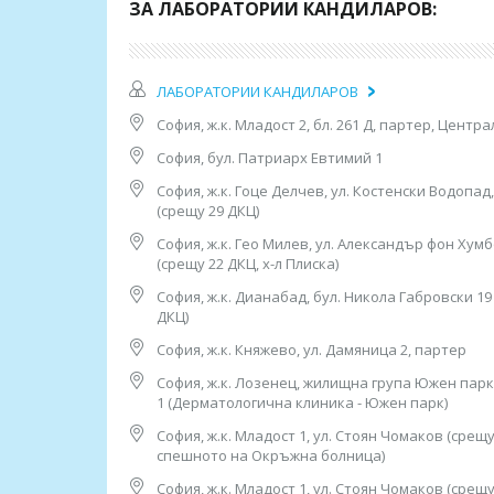
МЦ “Юмедис”, ет. 2 (до кино "Одеон")
ЗА ЛАБОРАТОРИИ КАНДИЛАРОВ:
тел: 0884 221 403
Работно време:
08.00ч до 16.00ч /от понеделник до петък/
ЛАБОРАТОРИИ КАНДИЛАРОВ
3. София, ж.к. “Гоце Делчев”, ул. “Костенски Во
София, ж.к. Младост 2, бл. 261 Д, партер, Центр
тел: 0884 011 499
Работно време: 08.00ч до 16.00ч /от понеделни
София, бул. Патриарх Евтимий 1
София, ж.к. Гоце Делчев, ул. Костенски Водопад,
4. София, ж.к. "Гео Милев", ул. „Александър фо
(срещу 29 ДКЦ)
(срещу 22 ДКЦ, х-л Плиска),
тел: 0886 55 38 95
София, ж.к. Гео Милев, ул. Александър фон Хумб
Работно време:
(срещу 22 ДКЦ, х-л Плиска)
08.00ч до 16.00ч /от понеделник до петък/
София, ж.к. Дианабад, бул. Никола Габровски 19
ДКЦ)
5. София, ж.к. "Княжево", ул. “Дамяница” 2, пар
тел: 0882 720 552
София, ж.к. Княжево, ул. Дамяница 2, партер
Работно време: 08.00ч до 16.00ч /от понеделни
София, ж.к. Лозенец, жилищна група Южен парк, б
6. София, ж.к. "Лозенец",
1 (Дерматологична клиника - Южен парк)
жилищна група "Южен Парк",
София, ж.к. Младост 1, ул. Стоян Чомаков (срещ
бл. 44, ет. 1 (в Дерматологична Клиника - "Юже
спешното на Окръжна болница)
тел: 0882 115 120
Работно време:
София, ж.к. Младост 1, ул. Стоян Чомаков (срещ