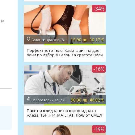
-34%
на
19.90 лв. 10.17 €
Салон за красота "Вили"
Перфектното тяло! Кавитация на две
зони по избор в Салон за красота Вили
-16%
90.00 лв. 46.02 €
Лаборатории Кандиларов
Пакет изследване на щитовидната
жлеза: TSH, FT4, MAT, TAT, TRAB от СМДЛ
Кандиларов
-19%