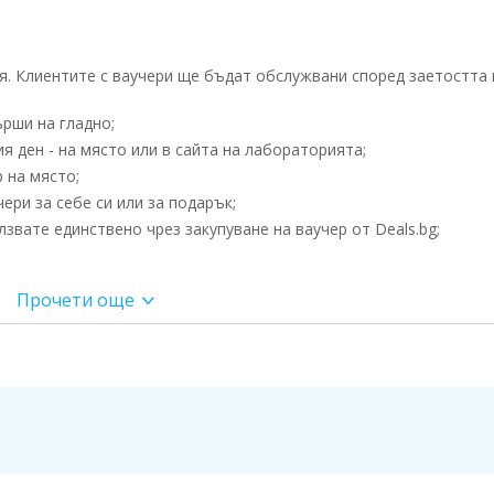
. Клиентите с ваучери ще бъдат обслужвани според заетостта 
рши на гладно;
 ден - на място или в сайта на лабораторията;
 на място;
ри за себе си или за подарък;
вате единствено чрез закупуване на ваучер от Deals.bg;
Прочети още