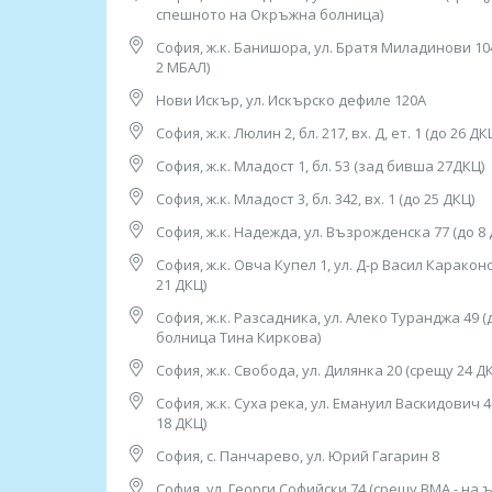
09.00ч до 13.00ч /от понеделник до петък/
спешното на Окръжна болница)
София, ж.к. Банишора, ул. Братя Миладинови 10
7. София, ж.к. "Младост" 1,
2 МБАЛ)
ул. "Стоян Чомаков“
(срещу входа на спешното на Окръжна болница
Нови Искър, ул. Искърско дефиле 120А
тел: 0882 244 828
София, ж.к. Люлин 2, бл. 217, вх. Д, ет. 1 (до 26 ДК
Работно време:
07.30ч до 15.30ч /от понеделник до петък/
София, ж.к. Младост 1, бл. 53 (зад бивша 27ДКЦ)
София, ж.к. Младост 3, бл. 342, вх. 1 (до 25 ДКЦ)
8. София, ж.к. “Банишора”, ул. “Братя Миладино
тел: 0882 861 675
София, ж.к. Надежда, ул. Възрожденска 77 (до 8 
Работно време: 08.00ч до 16.00ч /от понеделни
София, ж.к. Овча Купел 1, ул. Д-р Васил Каракон
9. гр. Нови Искър, ул. "Искърско дефиле" 120А
21 ДКЦ)
(до 31 ДКЦ), тел: 0882 862 234
София, ж.к. Разсадника, ул. Алеко Туранджа 49 (
Работно време: 08.00ч до 16.00ч /от понеделни
болница Тина Киркова)
10. София, ж.к. “Гоце Делчев”, ул. “Костенски В
София, ж.к. Свобода, ул. Дилянка 20 (срещу 24 Д
тел: 0884 011 499
София, ж.к. Суха река, ул. Емануил Васкидович 
Работно време: 08.00ч до 16.00ч /от понеделни
18 ДКЦ)
11. София, ж.к. “Люлин” 2, бл. 217, вх. Д, ет. 1 (
София, с. Панчарево, ул. Юрий Гагарин 8
тел: 0886 550 774
София, ул. Георги Софийски 74 (срещу ВМА - на 