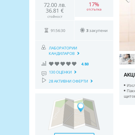
17%
72.00 лв.
36.81 €
отстъпка
стойност
91:56:29
3
закупени
ЛАБОРАТОРИИ
КАНДИЛАРОВ
4.80
130 ОЦЕНКИ
АКЦ
28 АКТИВНИ ОФЕРТИ
Изсл
Пак
щито