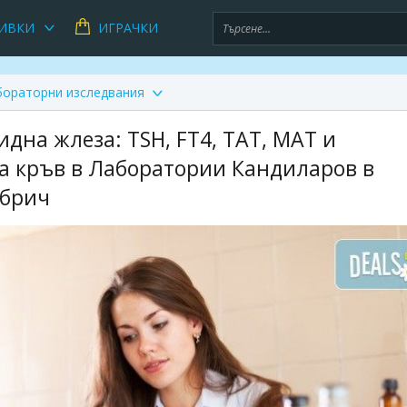
ИВКИ
ИГРАЧКИ
бораторни изследвания
дна жлеза: TSH, FT4, TAT, MAT и
на кръв в Лаборатории Кандиларов в
обрич