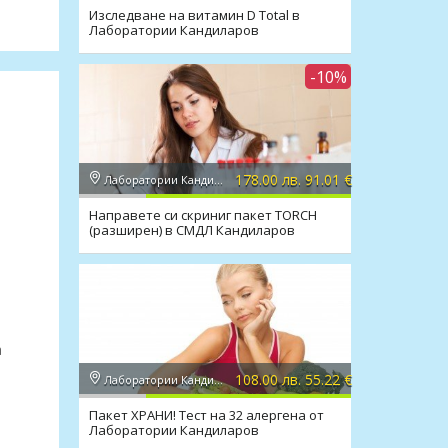
Изследване на витамин D Total в
Лаборатории Кандиларов
-10%
178.00 лв. 91.01 €
Лаборатории Кандиларов
Направете си скриниг пакет TORCH
(разширен) в СМДЛ Кандиларов
а
108.00 лв. 55.22 €
Лаборатории Кандиларов
Пакет ХРАНИ! Тест на 32 алергена от
Лаборатории Кандиларов