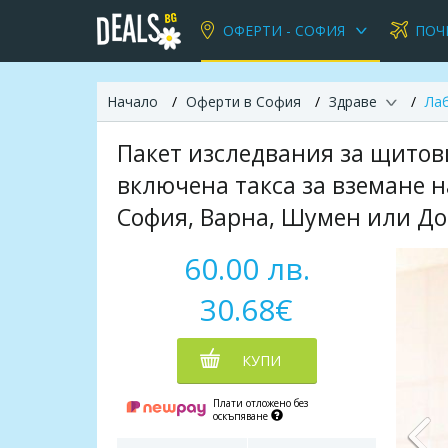
ОФЕРТИ - СОФИЯ
ПОЧ
Начало
Оферти в София
Здраве
Ла
Пакет изследвания за щитови
включена такса за вземане 
София, Варна, Шумен или Д
60.00 лв.
30.68€
КУПИ
Плати отложено без
оскъпяване