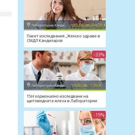
185.00 лв. 94.59 €
Лаборатории Кандиларов
Пакет изследвания ,,Женско здраве в
СМДЛ Кандиларов
-33%
14.00 лв. 7.16 €
Лаборатории Кандиларов
TSH хормонално изследване на
щитовидната жлеза в Лаборатории
Кандиларов
-19%