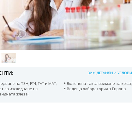
ЕНТИ:
ВИЖ ДЕТАЙЛИ И УСЛОВ
едване на TSH, FT4, TAT и MAT;
Включена такса взимане на кръв
ет за изследване на
Водеща лаборатория в Европа.
видната жлеза;