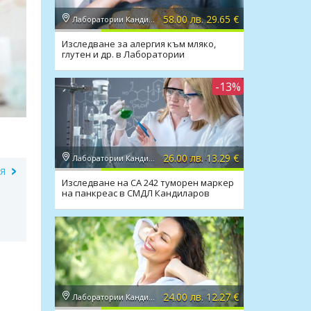
58.00 лв. 29.65 €
Лаборатории Кандиларов
Изследване за алергия към мляко,
глутен и др. в Лаборатории
Кандиларов
-13%
26.00 лв. 13.29 €
Лаборатории Кандиларов
ИЯ
Изследване на CA 242 туморен маркер
на панкреас в СМДЛ Кандиларов
;
24.00 лв. 12.27 €
Лаборатории Кандиларов