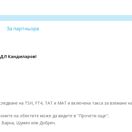
За партньора
ДЛ Кандиларов!
ледване на TSH, FT4, TAT и MAT и включена такса за вземане н
оните на обектите може да видите в "Прочети още";
 Варна, Шумен или Добрич.