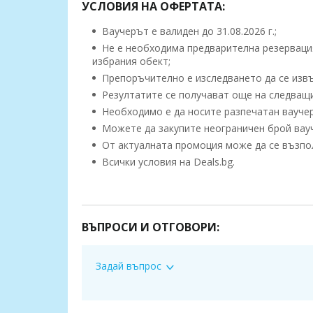
УСЛОВИЯ НА ОФЕРТАТА:
Ваучерът е валиден до 31.08.2026 г.;
Не е необходима предварителна резервация
избрания обект;
Препоръчително е изследването да се извъ
Резултатите се получават още на следващия
Необходимо е да носите разпечатан ваучер
Можете да закупите неограничен брой вауче
От актуалната промоция може да се възполз
Всички условия на Deals.bg.
Контакти:
1. София, ул. “Бузлуджа” 64
тел: 0885 252 467, 02/952 21 36
ВЪПРОСИ И ОТГОВОРИ:
Работно време:
07.30ч до 19.00ч /от понеделник до петък/;
8.30ч-14.30ч /събота и неделя/
Задай въпрос
2. София, бул. “Патриарх Евтимий" 1