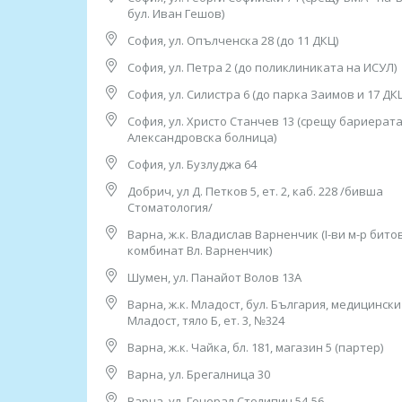
Работно време: 08.00ч до 16.00ч /от понеделни
бул. Иван Гешов)
12. София, ж.к. “Младост” 1, бл. 53 (зад бивша 
София, ул. Опълченска 28 (до 11 ДКЦ)
тел: 0884 649 340
София, ул. Петра 2 (до поликлиниката на ИСУЛ)
Работно време:
08.00ч до 16.00ч /от понеделник до петък/
София, ул. Силистра 6 (до парка Заимов и 17 ДК
13. София, ж.к. “Младост” 3, бл. 342, вх. 1 (до 2
София, ул. Христо Станчев 13 (срещу бариерата
тел: 0885 50 34 21
Александровска болница)
Работно време:
София, ул. Бузлуджа 64
08.00ч до 16.00ч /от понеделник до петък/
Добрич, ул Д. Петков 5, ет. 2, каб. 228 /бивша
14. София, ж.к. “Надежда”, ул. ”Възрожденска” 
Стоматология/
(до 8 ДКЦ), тел: 0884 015 182
Варна, ж.к. Владислав Варненчик (I-ви м-р бито
Работно време: 08.00ч до 16.00ч /от понеделни
комбинат Вл. Варненчик)
15. София, ж.к. “Овча Купел″ 1, ул. “Д-р Васил К
Шумен, ул. Панайот Волов 13А
(до 21 ДКЦ), тел: 0882 592 021
Варна, ж.к. Младост, бул. България, медицинск
Работно време: 08.00ч до 16.00ч /от понеделни
Младост, тяло Б, ет. 3, №324
16. София, ж.к. “Разсадника”, ул. “Алеко Туран
Варна, ж.к. Чайка, бл. 181, магазин 5 (партер)
тел: 0885 901 129
Варна, ул. Брегалница 30
Работно време: 08.00ч до 16.00ч /от понеделни
Варна, ул. Генерал Столипин 54-56