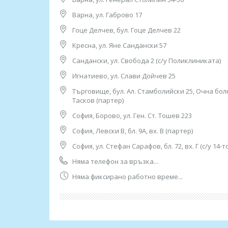
17. София, ж.к. “Свобода”, ул. ”Дилянка” 20
(срещу 24 ДКЦ)
Варна, ул. Габрово 17
тел: 0888 816 174
Гоце Делчев, бул. Гоце Делчев 22
Работно време:
08.00ч до 16.00ч /от понеделник до петък/
Кресна, ул. Яне Сандански 57
Сандански, ул. Свобода 2 (с/у Поликлиниката)
18. София, ж.к. “Суха река”, ул. "Емануил Васки
(срещу 18 ДКЦ), тел: 0882 028 284
Игнатиево, ул. Слави Дойчев 25
Работно време: 08.00ч до 16.00ч /от понеделни
Търговище, бул. Ал. Стамболийски 25, Очна бол
Тасков (партер)
19. София, с. Панчарево, ул. "Юрий Гагарин" 8
тел: 0882 861 421
София, Борово, ул. Ген. Ст. Тошев 223
Работно време:
08.00ч до 16.00ч /от понеделник до петък/
София, Левски В, бл. 9А, вх. В (партер)
София, ул. Стефан Сарафов, бл. 72, вх. Г (с/у 14-т
20. София, ул. "Георги Софийски" 74 (срещу ВВ
тел: 0882 368 773/br> Работно време: 07.30ч до
Няма телефон за връзка...
Няма фиксирано работно време...
21. София, ул. “Опълченска” 28 ( до 11 ДКЦ)
тел: 0884 211 810;
Работно време: 08.00ч до 16.00ч /от понеделни
22. София, ул. “Петра” 2 (до поликлиниката на 
тел:0884 652 308