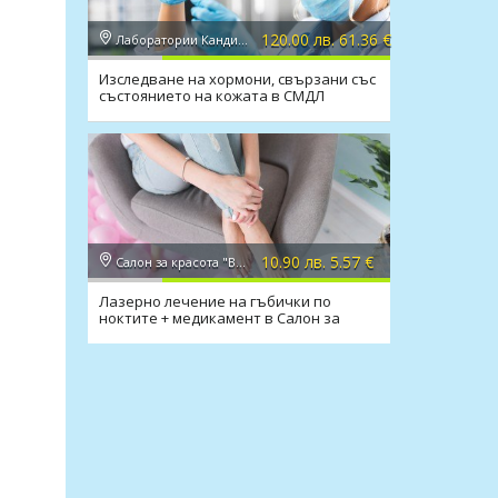
120.00 лв. 61.36 €
Лаборатории Кандиларов
Изследване на хормони, свързани със
състоянието на кожата в СМДЛ
Кандиларов
10.90 лв. 5.57 €
Салон за красота "Вили"
Лазерно лечение на гъбички по
ноктите + медикамент в Салон за
красота Вили