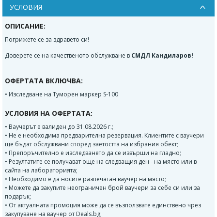
УСЛОВИЯ
ОПИСАНИЕ:
Погрижете се за здравето си!
Доверете се на качественото обслужване в
СМДЛ Кандиларов!
ОФЕРТАТА ВКЛЮЧВА:
• Изследване на Туморен маркер S-100
УСЛОВИЯ НА ОФЕРТАТА:
• Ваучерът е валиден до 31.08.2026 г.;
• Не е необходима предварителна резервация. Клиентите с ваучери
ще бъдат обслужвани според заетостта на избрания обект;
• Препоръчително е изследването да се извърши на гладно;
• Резултатите се получават още на следващия ден - на място или в
сайта на лабораторията;
• Необходимо е да носите разпечатан ваучер на място;
• Можете да закупите неограничен брой ваучери за себе си или за
подарък;
• От актуалната промоция може да се възползвате единствено чрез
закупуване на ваучер от Deals.bg;