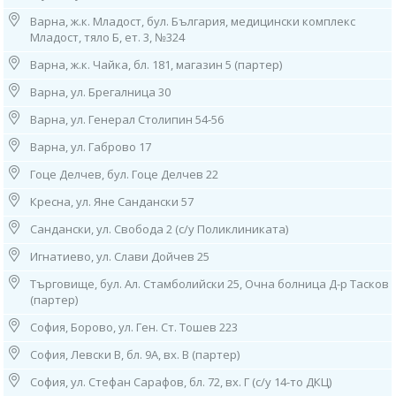
08.00ч до 16.00ч /от понеделник до петък/
Варна, ж.к. Младост, бул. България, медицински комплекс
Младост, тяло Б, ет. 3, №324
5. София, ж.к. "Княжево", ул. “Дамяница” 2, партер
тел: 0882 720 552
Варна, ж.к. Чайка, бл. 181, магазин 5 (партер)
Работно време: 08.00ч до 16.00ч /от понеделник до петък/
Варна, ул. Брегалница 30
6. София, ж.к. "Лозенец",
Варна, ул. Генерал Столипин 54-56
жилищна група "Южен Парк",
бл. 44, ет. 1 (в Дерматологична Клиника - "Южен Парк"),
Варна, ул. Габрово 17
тел: 0882 115 120
Работно време:
Гоце Делчев, бул. Гоце Делчев 22
09.00ч до 13.00ч /от понеделник до петък/
Кресна, ул. Яне Сандански 57
7. София, ж.к. "Младост" 1,
Сандански, ул. Свобода 2 (с/у Поликлиниката)
ул. "Стоян Чомаков“
(срещу входа на спешното на Окръжна болница),
Игнатиево, ул. Слави Дойчев 25
тел: 0882 244 828
Работно време:
Търговище, бул. Ал. Стамболийски 25, Очна болница Д-р Тасков
07.30ч до 15.30ч /от понеделник до петък/
(партер)
София, Борово, ул. Ген. Ст. Тошев 223
8. София, ж.к. “Банишора”, ул. “Братя Миладинови” 104-106 (зад 2
МБАЛ)
София, Левски В, бл. 9А, вх. В (партер)
тел: 0882 861 675
Работно време: 08.00ч до 16.00ч /от понеделник до петък/
София, ул. Стефан Сарафов, бл. 72, вх. Г (с/у 14-то ДКЦ)