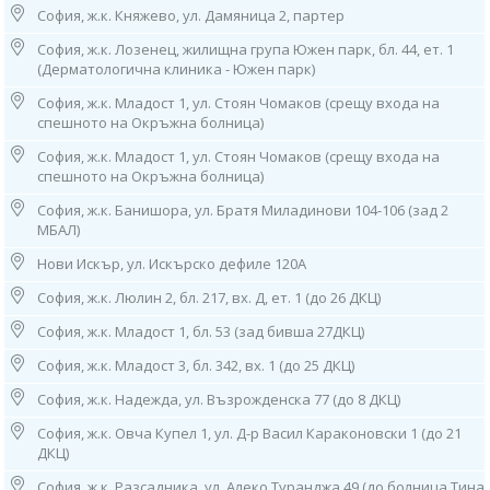
София, ж.к. Княжево, ул. Дамяница 2, партер
Изследването на този протеин се изисква в следните области на
медицината, ако се подозират различни заболявания:
София, ж.к. Лозенец, жилищна група Южен парк, бл. 44, ет. 1
(Дерматологична клиника - Южен парк)
Онкология. Този туморен маркер е необходим за своевременно
София, ж.к. Младост 1, ул. Стоян Чомаков (срещу входа на
откриване на метастази на меланома, рецидиви на заболяването,
спешното на Окръжна болница)
злокачествени трансформации на други органи и за оценка на успеха
на лечението на рак на кожата;
София, ж.к. Младост 1, ул. Стоян Чомаков (срещу входа на
Кардиология. S100 е необходим при ангина пекторис, всички видове
спешното на Окръжна болница)
сърдечни аритмии;
Неврология. Анализът на протеина s100 е необходим при съмнение
София, ж.к. Банишора, ул. Братя Миладинови 104-106 (зад 2
за болест на Алцхаймер (при пациенти в напреднала възраст) и
МБАЛ)
наличие на асфиксия при новородени;
Ревматология. Анализът е необходим при автоимунни заболявания –
Нови Искър, ул. Искърско дефиле 120А
ревматоиден артрит, болест на Либман-Сакс;
София, ж.к. Люлин 2, бл. 217, вх. Д, ет. 1 (до 26 ДКЦ)
Травматология. Като уточняващ преглед за наранявания на главата.
София, ж.к. Младост 1, бл. 53 (зад бивша 27ДКЦ)
Не винаги високото ниво на туморен маркер S-100 е следствие от рак
на кожата. По този начин увеличаването на туморния маркер може да
София, ж.к. Младост 3, бл. 342, вх. 1 (до 25 ДКЦ)
бъде причинено от неонкологични заболявания на нервната
София, ж.к. Надежда, ул. Възрожденска 77 (до 8 ДКЦ)
система. Увеличаването на този протеин се наблюдава при инсулти,
интрацеребрални кръвоизливи, наранявания на главата, болест на
София, ж.к. Овча Купел 1, ул. Д-р Васил Караконовски 1 (до 21
Алцхаймер.
ДКЦ)
Контакти:
София, ж.к. Разсадника, ул. Алеко Туранджа 49 (до болница Тина