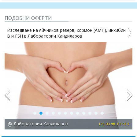
ПОДОБНИ ОФЕРТИ
ване на яйчников резерв, хормон (AMH), инхибин
Изследване
SH в Лаборатории Кандиларов
Лаборатор
Previous
Next
боратории Кандиларов
Лабора
125.00 лв. 63.91 €