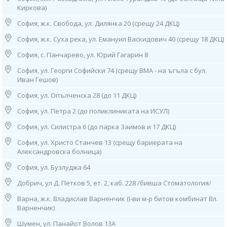
Киркова)
1. София, ул. “Бузлуджа” 64
София, ж.к. Свобода, ул. Дилянка 20 (срещу 24 ДКЦ)
тел: 0885 252 467, 02/952 21 36
София, ж.к. Суха река, ул. Емануил Васкидович 40 (срещу 18 ДКЦ)
Работно време:
София, с. Панчарево, ул. Юрий Гагарин 8
07.30ч до 19.00ч /от понеделник до петък/;
София, ул. Георги Софийски 74 (срещу ВМА - на ъгъла с бул.
8.30ч-14.30ч /събота и неделя/
Иван Гешов)
София, ул. Опълченска 28 (до 11 ДКЦ)
2. София, бул. “Патриарх Евтимий" 1
МЦ “Юмедис”, ет. 2 (до кино "Одеон")
София, ул. Петра 2 (до поликлиниката на ИСУЛ)
тел: 0884 221 403
Работно време:
София, ул. Силистра 6 (до парка Заимов и 17 ДКЦ)
08.00ч до 16.00ч /от понеделник до петък/
София, ул. Христо Станчев 13 (срещу бариерата на
3. София, ж.к. “Гоце Делчев”, ул. “Костенски Водопад”, бл. 242 (срещу
Александровска болница)
29 ДКЦ)
София, ул. Бузлуджа 64
тел: 0884 011 499
Работно време: 08.00ч до 16.00ч /от понеделник до петък/
Добрич, ул Д. Петков 5, ет. 2, каб. 228 /бивша Стоматология/
4. София, ж.к. "Гео Милев", ул. „Александър фон Хумболт“ 23
Варна, ж.к. Владислав Варненчик (I-ви м-р битов комбинат Вл.
(срещу 22 ДКЦ, х-л Плиска),
Варненчик)
тел: 0886 55 38 95
Шумен, ул. Панайот Волов 13А
Работно време: