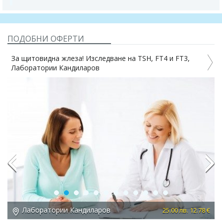
ПОДОБНИ ОФЕРТИ
За щитовидна жлеза! Изследване на TSH, FT4 и FT3,
Лаборатории Кандиларов
Previous
Next
Лаборатории Кандиларов
 €
25.00 лв. 12.78 €