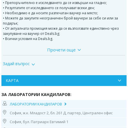
• Препоръчително е изследването да се извърши на гладно;
• Резултатите от изследването се получават всеки ден;
• Необходимо е да носите разпечатан ваучер на място;
• Можете да закупите неограничен брой ваучери за себе си или за
подарък;
• От актуалната промоция може да се възползвате единствено чрез
закупуване на ваучер от Deals.bg;
• Всички условия на Deals.bg.
Прочети още
ДОПЪЛНИТЕЛНА ИНФОРМАЦИЯ:
Пакетът включва следните изследвания:
Задай въпрос
• 17-OH прогестерон;
•/ SHBG/ Секс хормон свързващ протеин/;
КАРТА
• Тестостерон, свободен;
ЗА ЛАБОРАТОРИИ КАНДИЛАРОВ:
• DHEA-S;
ЛАБОРАТОРИИ КАНДИЛАРОВ
• Андростендион.
София, ж.к. Младост 2, бл. 261 Д, партер, Централен офис
Контакти:
София, бул. Патриарх Евтимий 1
1. София, ул. “Бузлуджа” 64