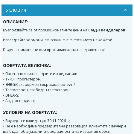
УСЛОВИЯ
ОПИСАНИЕ:
Възползвайте се от промоционалните цени на
СМДЛ Кандиларов!
Изследвайте хормони, свързани със състоянието на кожата!
Бъдете внимателни към профилактиката на здравето си!
ОФЕРТАТА ВКЛЮЧВА:
• Пакетът включва следните изследвания:
• 17-OH прогестерон;
• SHBG/Секс хормон свързващ протеин/;
• Тестостерон, свободен тестостерон;
• DHEA-S;
• Андростендион;
УСЛОВИЯ НА ОФЕРТАТА:
• Ваучерът е валиден до 30.11.2026 г.;
• Не е необходима предварителна резервация. Клиентите с ваучери
ще бъдат обслужвани според заетостта на избрания обект;