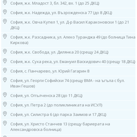
Работно време: 08.00ч до 16.00ч /от понеделник до петък/
София, ж.к. Младост 3, бл. 342, вх. 1 (до 25 ДКЦ)
София, ж.к. Надежда, ул. Възрожденска 77 (до 8 ДКЦ)
6. София, ж.к. "Лозенец",
жилищна група "Южен Парк",
София, ж.к. Овча Купел 1, ул. Д-р Васил Караконовски 1 (до 21
бл. 44, ет. 1 (в Дерматологична Клиника - "Южен Парк"),
ДКЦ)
тел: 0882 115 120
Работно време:
София, ж.к. Разсадника, ул. Алеко Туранджа 49 (до болница Тина
09.00ч до 13.00ч /от понеделник до петък/
Киркова)
7. София, ж.к. "Младост" 1,
София, ж.к. Свобода, ул. Дилянка 20 (срещу 24 ДКЦ)
ул. "Стоян Чомаков“
София, ж.к. Суха река, ул. Емануил Васкидович 40 (срещу 18 ДКЦ)
(срещу входа на спешното на Окръжна болница),
тел: 0882 244 828
София, с. Панчарево, ул. Юрий Гагарин 8
Работно време:
07.30ч до 15.30ч /от понеделник до петък/
София, ул. Георги Софийски 74 (срещу ВМА - на ъгъла с бул.
Иван Гешов)
8. София, ж.к. “Банишора”, ул. “Братя Миладинови” 104-106 (зад 2
МБАЛ)
София, ул. Опълченска 28 (до 11 ДКЦ)
тел: 0882 861 675
София, ул. Петра 2 (до поликлиниката на ИСУЛ)
Работно време: 08.00ч до 16.00ч /от понеделник до петък/
София, ул. Силистра 6 (до парка Заимов и 17 ДКЦ)
9. гр. Нови Искър, ул. "Искърско дефиле" 120А
(до 31 ДКЦ), тел: 0882 862 234
София, ул. Христо Станчев 13 (срещу бариерата на
Работно време: 08.00ч до 16.00ч /от понеделник до петък/
Александровска болница)