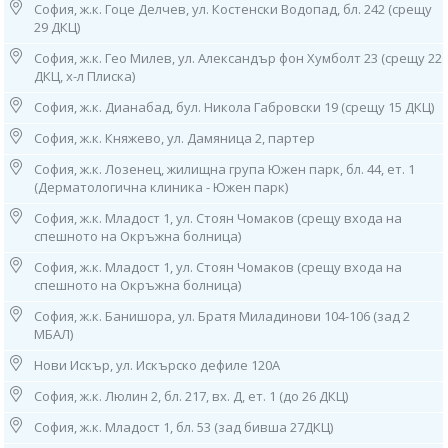
тел: 0885 252 467, 02/952 21 36
София, ж.к. Гоце Делчев, ул. Костенски Водопад, бл. 242 (срещу
Работно време:
29 ДКЦ)
07.30ч до 19.00ч /от понеделник до петък/;
София, ж.к. Гео Милев, ул. Александър фон Хумболт 23 (срещу 22
8.30ч-14.30ч /събота и неделя/
ДКЦ, х-л Плиска)
София, ж.к. Дианабад, бул. Никола Габровски 19 (срещу 15 ДКЦ)
2. София, бул. “Патриарх Евтимий" 1
МЦ “Юмедис”, ет. 2 (до кино "Одеон")
София, ж.к. Княжево, ул. Дамяница 2, партер
тел: 0884 221 403
Работно време:
София, ж.к. Лозенец, жилищна група Южен парк, бл. 44, ет. 1
08.00ч до 16.00ч /от понеделник до петък/
(Дерматологична клиника - Южен парк)
София, ж.к. Младост 1, ул. Стоян Чомаков (срещу входа на
3. София, ж.к. “Гоце Делчев”, ул. “Костенски Водопад”, бл. 242 (срещу
спешното на Окръжна болница)
29 ДКЦ)
тел: 0884 011 499
София, ж.к. Младост 1, ул. Стоян Чомаков (срещу входа на
Работно време: 08.00ч до 16.00ч /от понеделник до петък/
спешното на Окръжна болница)
4. София, ж.к. "Гео Милев", ул. „Александър фон Хумболт“ 23
София, ж.к. Банишора, ул. Братя Миладинови 104-106 (зад 2
(срещу 22 ДКЦ, х-л Плиска),
МБАЛ)
тел: 0886 55 38 95
Работно време:
Нови Искър, ул. Искърско дефиле 120А
08.00ч до 16.00ч /от понеделник до петък/
София, ж.к. Люлин 2, бл. 217, вх. Д, ет. 1 (до 26 ДКЦ)
5. София, ж.к. "Княжево", ул. “Дамяница” 2, партер
София, ж.к. Младост 1, бл. 53 (зад бивша 27ДКЦ)
тел: 0882 720 552