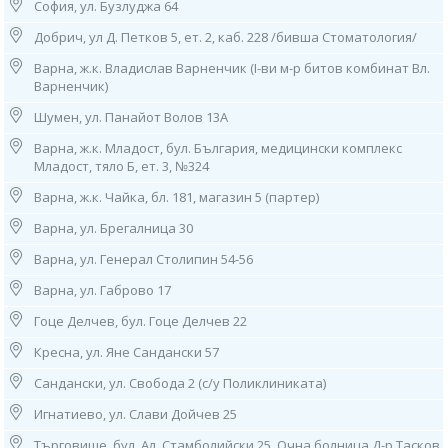
София, ул. Бузлуджа 64
10. София, ж.к. “Гоце Делчев”, ул. “Костенски Водопад”, бл. 242 (срещу
29 ДКЦ)
Добрич, ул Д. Петков 5, ет. 2, каб. 228 /бивша Стоматология/
тел: 0884 011 499
Работно време: 08.00ч до 16.00ч /от понеделник до петък/
Варна, ж.к. Владислав Варненчик (I-ви м-р битов комбинат Вл.
Варненчик)
11. София, ж.к. “Люлин” 2, бл. 217, вх. Д, ет. 1 (до 26 ДКЦ)
тел: 0886 550 774
Шумен, ул. Панайот Волов 13А
Работно време: 08.00ч до 16.00ч /от понеделник до петък/
Варна, ж.к. Младост, бул. България, медицински комплекс
Младост, тяло Б, ет. 3, №324
12. София, ж.к. “Младост” 1, бл. 53 (зад бивша 27ДКЦ)
тел: 0884 649 340
Варна, ж.к. Чайка, бл. 181, магазин 5 (партер)
Работно време:
08.00ч до 16.00ч /от понеделник до петък/
Варна, ул. Брегалница 30
Варна, ул. Генерал Столипин 54-56
13. София, ж.к. “Младост” 3, бл. 342, вх. 1 (до 25 ДКЦ)
тел: 0885 50 34 21
Варна, ул. Габрово 17
Работно време:
08.00ч до 16.00ч /от понеделник до петък/
Гоце Делчев, бул. Гоце Делчев 22
14. София, ж.к. “Надежда”, ул. ”Възрожденска” 77
Кресна, ул. Яне Сандански 57
(до 8 ДКЦ), тел: 0884 015 182
Сандански, ул. Свобода 2 (с/у Поликлиниката)
Работно време: 08.00ч до 16.00ч /от понеделник до петък/
Игнатиево, ул. Слави Дойчев 25
15. София, ж.к. “Овча Купел″ 1, ул. “Д-р Васил Караконовски” 1
(до 21 ДКЦ), тел: 0882 592 021
Търговище, бул. Ал. Стамболийски 25, Очна болница Д-р Тасков