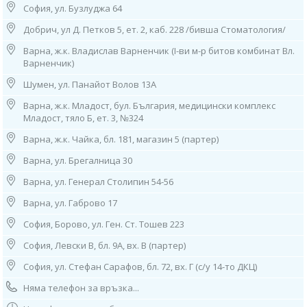
София, ул. Бузлуджа 64
тел: 0886 550 774
Работно време: 08.00ч до 16.00ч /от понеделник до петък/
Добрич, ул Д. Петков 5, ет. 2, каб. 228 /бивша Стоматология/
13. София, ж.к. “Младост” 1, бл. 53 (зад бивша 27ДКЦ)
Варна, ж.к. Владислав Варненчик (I-ви м-р битов комбинат Вл.
тел: 0884 649 340
Варненчик)
Работно време:
Шумен, ул. Панайот Волов 13А
08.00ч до 16.00ч /от понеделник до петък/
Варна, ж.к. Младост, бул. България, медицински комплекс
14. София, ж.к. “Младост” 3, бл. 342, вх. 1 (до 25 ДКЦ)
Младост, тяло Б, ет. 3, №324
тел: 0885 50 34 21
Работно време:
Варна, ж.к. Чайка, бл. 181, магазин 5 (партер)
08.00ч до 16.00ч /от понеделник до петък/
Варна, ул. Брегалница 30
15. София, ж.к. “Надежда”, ул. ”Възрожденска” 77
Варна, ул. Генерал Столипин 54-56
(до 8 ДКЦ), тел: 0884 015 182
Работно време: 08.00ч до 16.00ч /от понеделник до петък/
Варна, ул. Габрово 17
16. София, ж.к. “Овча Купел″ 1, ул. “Д-р Васил Караконовски” 1
София, Борово, ул. Ген. Ст. Тошев 223
(до 21 ДКЦ), тел: 0882 592 021
Работно време: 08.00ч до 16.00ч /от понеделник до петък/
София, Левски В, бл. 9А, вх. В (партер)
София, ул. Стефан Сарафов, бл. 72, вх. Г (с/у 14-то ДКЦ)
17. София, ж.к. “Разсадника”, ул. “Алеко Туранджа” 49 (до болница
Тина Киркова)
Няма телефон за връзка...
тел: 0885 901 129
Работно време: 08.00ч до 16.00ч /от понеделник до петък/