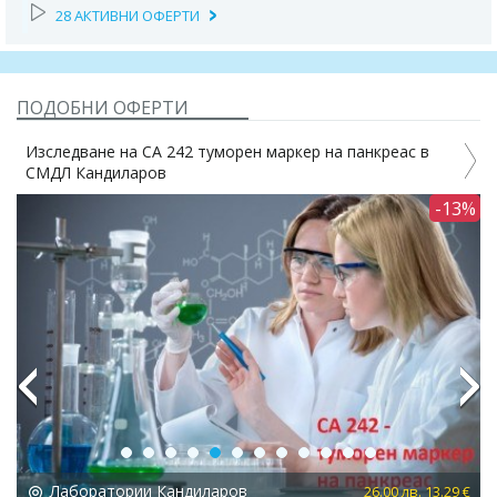
28 АКТИВНИ ОФЕРТИ
ПОДОБНИ ОФЕРТИ
Изследване на CA 242 туморен маркер на панкреас в
СМДЛ Кандиларов
-13%
Previous
Next
Лаборатории Кандиларов
 €
26.00 лв. 13.29 €