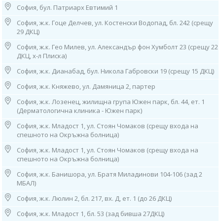
3. София, ж.к. “Гоце Делчев”, ул. “Костенски Водопад”, бл. 242 (срещу
София, бул. Патриарх Евтимий 1
29 ДКЦ)
София, ж.к. Гоце Делчев, ул. Костенски Водопад, бл. 242 (срещу
тел: 0884 011 499
29 ДКЦ)
Работно време: 08.00ч до 16.00ч /от понеделник до петък/
София, ж.к. Гео Милев, ул. Александър фон Хумболт 23 (срещу 22
4. София, ж.к. "Гео Милев", ул. „Александър фон Хумболт“ 23
ДКЦ, х-л Плиска)
(срещу 22 ДКЦ, х-л Плиска),
тел: 0886 55 38 95
София, ж.к. Дианабад, бул. Никола Габровски 19 (срещу 15 ДКЦ)
Работно време:
08.00ч до 16.00ч /от понеделник до петък/
София, ж.к. Княжево, ул. Дамяница 2, партер
София, ж.к. Лозенец, жилищна група Южен парк, бл. 44, ет. 1
5. София, ж.к. "Княжево", ул. “Дамяница” 2, партер
(Дерматологична клиника - Южен парк)
тел: 0882 720 552
Работно време: 08.00ч до 16.00ч /от понеделник до петък/
София, ж.к. Младост 1, ул. Стоян Чомаков (срещу входа на
спешното на Окръжна болница)
6. София, ж.к. "Лозенец",
жилищна група "Южен Парк",
София, ж.к. Младост 1, ул. Стоян Чомаков (срещу входа на
бл. 44, ет. 1 (в Дерматологична Клиника - "Южен Парк"),
спешното на Окръжна болница)
тел: 0882 115 120
София, ж.к. Банишора, ул. Братя Миладинови 104-106 (зад 2
Работно време:
МБАЛ)
09.00ч до 13.00ч /от понеделник до петък/
София, ж.к. Люлин 2, бл. 217, вх. Д, ет. 1 (до 26 ДКЦ)
7. София, ж.к. "Младост" 1,
ул. "Стоян Чомаков“
София, ж.к. Младост 1, бл. 53 (зад бивша 27ДКЦ)
(срещу входа на спешното на Окръжна болница),