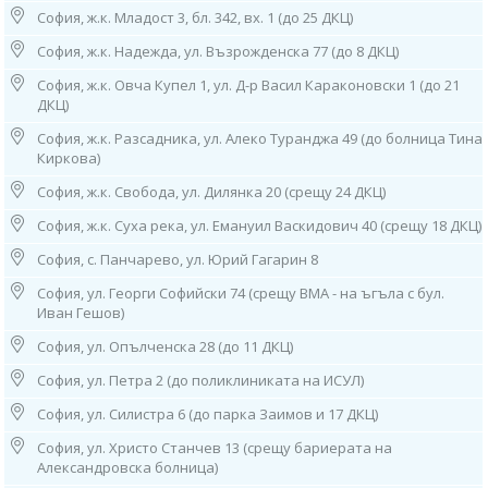
тел: 0882 244 828
София, ж.к. Младост 3, бл. 342, вх. 1 (до 25 ДКЦ)
Работно време:
София, ж.к. Надежда, ул. Възрожденска 77 (до 8 ДКЦ)
07.30ч до 15.30ч /от понеделник до петък/
София, ж.к. Овча Купел 1, ул. Д-р Васил Караконовски 1 (до 21
8. София, ж.к. Хаджи Димитър, ул. "Дончо Ватах" №28
ДКЦ)
(в безистена на блока),
тел: 0888 03 40 10
София, ж.к. Разсадника, ул. Алеко Туранджа 49 (до болница Тина
Работно време:
Киркова)
08.00ч до 14.00ч /от понеделник до петък/
София, ж.к. Свобода, ул. Дилянка 20 (срещу 24 ДКЦ)
9. София, ж.к. “Банишора”, ул. “Братя Миладинови” 104-106 (зад 2
София, ж.к. Суха река, ул. Емануил Васкидович 40 (срещу 18 ДКЦ)
МБАЛ)
тел: 0882 861 675
София, с. Панчарево, ул. Юрий Гагарин 8
Работно време: 08.00ч до 16.00ч /от понеделник до петък/
София, ул. Георги Софийски 74 (срещу ВМА - на ъгъла с бул.
10. гр. Нови Искър, ул. "Искърско дефиле" 120А
Иван Гешов)
(до 31 ДКЦ), тел: 0882 862 234
София, ул. Опълченска 28 (до 11 ДКЦ)
Работно време: 08.00ч до 16.00ч /от понеделник до петък/
София, ул. Петра 2 (до поликлиниката на ИСУЛ)
11. София, ж.к. “Гоце Делчев”, ул. “Костенски Водопад”, бл. 242 (срещу
29 ДКЦ)
София, ул. Силистра 6 (до парка Заимов и 17 ДКЦ)
тел: 0884 011 499
Работно време: 08.00ч до 16.00ч /от понеделник до петък/
София, ул. Христо Станчев 13 (срещу бариерата на
Александровска болница)
12. София, ж.к. “Люлин” 2, бл. 217, вх. Д, ет. 1 (до 26 ДКЦ)