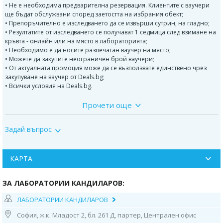
• Не е необходима предварителна резервация. Клиентите с ваучери
ще бъдат обслужвани според заетостта на избрания обект;
• Препоръчително е изследването да се извърши сутрин, на гладно;
• Резултатите от изследването се получават 1 седмица след взимане на
кръвта - онлайн или на място в лабораторията;
• Необходимо е да носите разпечатан ваучер на място;
• Можете да закупите неограничен брой ваучери;
• От актуалната промоция може да се възползвате единствено чрез
закупуване на ваучер от Deals.bg;
• Всички условия на Deals.bg.
Прочети още
Контакти:
1. София, ул. “Бузлуджа” 64
Задай въпрос
тел: 0885 252 467, 02/952 21 36
Работно време:
07.30ч до 19.00ч /от понеделник до петък/;
8.30ч-14.30ч /събота и неделя/
КАРТА
2. София, бул. “Патриарх Евтимий" 1
ЗА ЛАБОРАТОРИИ КАНДИЛАРОВ:
МЦ “Юмедис”, ет. 2 (до кино "Одеон")
тел: 0884 221 403
ЛАБОРАТОРИИ КАНДИЛАРОВ
Работно време:
08.00ч до 16.00ч /от понеделник до петък/
София, ж.к. Младост 2, бл. 261 Д, партер, Централен офис