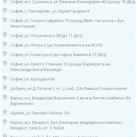
София, ж.к. Суха река, ул. Емануил Васкидович 40 (срещу 18 ДКЦ)
(до 31 ДКЦ), тел: 0882 862 234
Работно време: 08.00ч до 16.00ч /от понеделник до петък/
София, с. Панчарево, ул. Юрий Гагарин 8
10. София, ж.к. “Гоце Делчев”, ул. “Костенски Водопад”, бл. 242 (срещу
София, ул. Георги Софийски 74 (срещу ВМА - на ъгъла с бул.
29 ДКЦ)
Иван Гешов)
тел: 0884 011 499
Работно време: 08.00ч до 16.00ч /от понеделник до петък/
София, ул. Опълченска 28 (до 11 ДКЦ)
София, ул. Петра 2 (до поликлиниката на ИСУЛ)
11. София, ж.к. “Люлин” 2, бл. 217, вх. Д, ет. 1 (до 26 ДКЦ)
тел: 0886 550 774
София, ул. Силистра 6 (до парка Заимов и 17 ДКЦ)
Работно време: 08.00ч до 16.00ч /от понеделник до петък/
София, ул. Христо Станчев 13 (срещу бариерата на
12. София, ж.к. “Младост” 1, бл. 53 (зад бивша 27ДКЦ)
Александровска болница)
тел: 0884 649 340
София, ул. Бузлуджа 64
Работно време:
08.00ч до 16.00ч /от понеделник до петък/
Добрич, ул Д. Петков 5, ет. 2, каб. 228 /бивша Стоматология/
13. София, ж.к. “Младост” 3, бл. 342, вх. 1 (до 25 ДКЦ)
Варна, ж.к. Владислав Варненчик (I-ви м-р битов комбинат Вл.
тел: 0885 50 34 21
Варненчик)
Работно време:
08.00ч до 16.00ч /от понеделник до петък/
Шумен, ул. Панайот Волов 13А
Варна, ж.к. Младост, бул. България, медицински комплекс
14. София, ж.к. “Надежда”, ул. ”Възрожденска” 77
Младост, тяло Б, ет. 3, №324
(до 8 ДКЦ), тел: 0884 015 182
Работно време: 08.00ч до 16.00ч /от понеделник до петък/