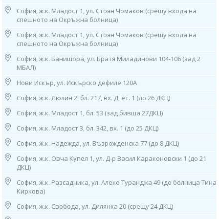
София, ж.к. Младост 1, ул. Стоян Чомаков (срещу входа на
5. София, ж.к. "Княжево", ул. “Дамяница” 2, партер
спешното на Окръжна болница)
тел: 0882 720 552
Работно време: 08.00ч до 16.00ч /от понеделник до петък/
София, ж.к. Младост 1, ул. Стоян Чомаков (срещу входа на
спешното на Окръжна болница)
6. София, ж.к. "Лозенец",
жилищна група "Южен Парк",
София, ж.к. Банишора, ул. Братя Миладинови 104-106 (зад 2
бл. 44, ет. 1 (в Дерматологична Клиника - "Южен Парк"),
МБАЛ)
тел: 0882 115 120
Работно време:
Нови Искър, ул. Искърско дефиле 120А
09.00ч до 13.00ч /от понеделник до петък/
София, ж.к. Люлин 2, бл. 217, вх. Д, ет. 1 (до 26 ДКЦ)
7. София, ж.к. "Младост" 1,
София, ж.к. Младост 1, бл. 53 (зад бивша 27ДКЦ)
ул. "Стоян Чомаков“
(срещу входа на спешното на Окръжна болница),
София, ж.к. Младост 3, бл. 342, вх. 1 (до 25 ДКЦ)
тел: 0882 244 828
София, ж.к. Надежда, ул. Възрожденска 77 (до 8 ДКЦ)
Работно време:
07.30ч до 15.30ч /от понеделник до петък/
София, ж.к. Овча Купел 1, ул. Д-р Васил Караконовски 1 (до 21
ДКЦ)
8. София, ж.к. “Банишора”, ул. “Братя Миладинови” 104-106 (зад 2
МБАЛ)
София, ж.к. Разсадника, ул. Алеко Туранджа 49 (до болница Тина
тел: 0882 861 675
Киркова)
Работно време: 08.00ч до 16.00ч /от понеделник до петък/
София, ж.к. Свобода, ул. Дилянка 20 (срещу 24 ДКЦ)
9. гр. Нови Искър, ул. "Искърско дефиле" 120А