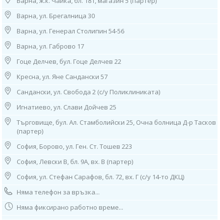
Варна, ж.к. Чайка, бл. 181, магазин 5 (партер)
15. София, ж.к. “Овча Купел″ 1, ул. “Д-р Васил Караконовски” 1
Варна, ул. Брегалница 30
(до 21 ДКЦ), тел: 0882 592 021
Варна, ул. Генерал Столипин 54-56
Работно време: 08.00ч до 16.00ч /от понеделник до петък/
Варна, ул. Габрово 17
16. София, ж.к. “Разсадника”, ул. “Алеко Туранджа” 49 (до болница
Тина Киркова)
Гоце Делчев, бул. Гоце Делчев 22
тел: 0885 901 129
Работно време: 08.00ч до 16.00ч /от понеделник до петък/
Кресна, ул. Яне Сандански 57
Сандански, ул. Свобода 2 (с/у Поликлиниката)
17. София, ж.к. “Свобода”, ул. ”Дилянка” 20
(срещу 24 ДКЦ)
Игнатиево, ул. Слави Дойчев 25
тел: 0888 816 174
Работно време:
Търговище, бул. Ал. Стамболийски 25, Очна болница Д-р Тасков
08.00ч до 16.00ч /от понеделник до петък/
(партер)
18. София, ж.к. “Суха река”, ул. "Емануил Васкидович" 40
София, Борово, ул. Ген. Ст. Тошев 223
(срещу 18 ДКЦ), тел: 0882 028 284
София, Левски В, бл. 9А, вх. В (партер)
Работно време: 08.00ч до 16.00ч /от понеделник до петък/
София, ул. Стефан Сарафов, бл. 72, вх. Г (с/у 14-то ДКЦ)
19. София, с. Панчарево, ул. "Юрий Гагарин" 8
тел: 0882 861 421
Няма телефон за връзка...
Работно време:
Няма фиксирано работно време...
08.00ч до 16.00ч /от понеделник до петък/