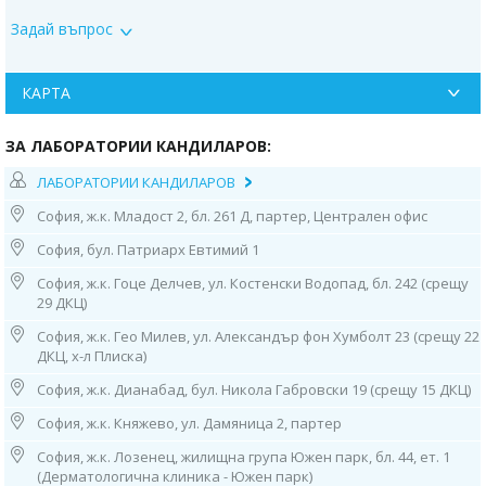
Контакти:
Задай въпрос
1. София, ул. “Бузлуджа” 64
тел: 0885 252 467, 02/952 21 36
Работно време:
КАРТА
07.30ч до 19.00ч /от понеделник до петък/;
8.30ч-14.30ч /събота и неделя/
ЗА ЛАБОРАТОРИИ КАНДИЛАРОВ:
2. София, бул. “Патриарх Евтимий" 1
ЛАБОРАТОРИИ КАНДИЛАРОВ
МЦ “Юмедис”, ет. 2 (до кино "Одеон")
София, ж.к. Младост 2, бл. 261 Д, партер, Централен офис
тел: 0884 221 403
Работно време:
София, бул. Патриарх Евтимий 1
08.00ч до 16.00ч /от понеделник до петък/
София, ж.к. Гоце Делчев, ул. Костенски Водопад, бл. 242 (срещу
3. София, ж.к. “Гоце Делчев”, ул. “Костенски Водопад”, бл. 242 (срещу
29 ДКЦ)
29 ДКЦ)
тел: 0884 011 499
София, ж.к. Гео Милев, ул. Александър фон Хумболт 23 (срещу 22
Работно време: 08.00ч до 16.00ч /от понеделник до петък/
ДКЦ, х-л Плиска)
София, ж.к. Дианабад, бул. Никола Габровски 19 (срещу 15 ДКЦ)
4. София, ж.к. "Гео Милев", ул. „Александър фон Хумболт“ 23
(срещу 22 ДКЦ, х-л Плиска),
София, ж.к. Княжево, ул. Дамяница 2, партер
тел: 0886 55 38 95
Работно време:
София, ж.к. Лозенец, жилищна група Южен парк, бл. 44, ет. 1
08.00ч до 16.00ч /от понеделник до петък/
(Дерматологична клиника - Южен парк)