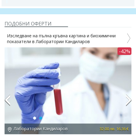
ПОДОБНИ ОФЕРТИ
Изследване на пълна кръвна картина и биохимични
показатели в Лаборатории Кандиларов
3%
-42%
Previous
Next
Лаборатории Кандиларов
 €
32.00 лв. 16.36 €