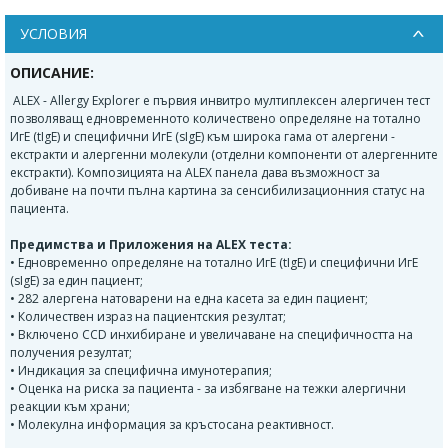
УСЛОВИЯ
ОПИСАНИЕ:
ALEX - Allergy Explorer е първия инвитро мултиплексен алергичен тест
позволяващ едновременното количествено определяне на тотално
ИгЕ (tIgE) и специфични ИгЕ (sIgE) към широка гама от алергени -
екстракти и алергенни молекули (отделни компоненти от алергенните
екстракти). Композицията на ALEX панела дава възможност за
добиване на почти пълна картина за сенсибилизационния статус на
пациента.
Предимства и Приложения на ALEX теста:
• Едновременно определяне на тотално ИгЕ (tIgE) и специфични ИгЕ
(sIgE) за един пациент;
• 282 алергена натоварени на една касета за един пациент;
• Количествен израз на пациентския резултат;
• Включено CCD инхибиране и увеличаване на специфичността на
получения резултат;
• Индикация за специфична имунотерапия;
• Оценка на риска за пациента - за избягване на тежки алергични
реaкции към храни;
• Молекулна информация за кръстосана реактивност.