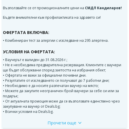
Възползвайте се от промоционалните цени на
СМДЛ Кандиларов!
Бъдете внимателни към профилактиката на здравето си!
ОФЕРТАТА ВКЛЮЧВА:
• Комбиниран тест за алергии с изследване на 295 алергена.
УСЛОВИЯ НА ОФЕРТАТА:
• Ваучерът е валиден до 31.08.2026 г.;
• Не е необходима предварителна резервация. Клиентите с ваучери
ще бъдат обслужвани според заетостта на избрания обект;
• Офертата не важи за официални почивни дни.
• Резултатите от изследването се получават до 7 работни дни;
• Необходимо е да носите разпечатан ваучер на място;
• Можете да закупите неограничен брой ваучери за себе си или за
подарък;
• От актуалната промоция може да се възползвате единствено чрез
закупуване на ваучер от Deals.bg;
• Всички условия на Deals.bg.
Прочети още
ДОПЪЛНИТЕЛНА ИНФОРМАЦИЯ: