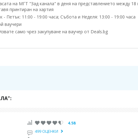
сата на МГТ "Зад канала" в деня на представлението между 18 
тавя принтиран на хартия
 Петък: 11:00 - 19:00 часа; Събота и Неделя: 13:00 - 19:00 часа
ой ваучери
вате само чрез закупуване на ваучер от Deals.bg
я само чрез закупуване на ваучер от Deals.bg. Неизползван в с
 не се възстановява!
ЛА":
4.58
499 ОЦЕНКИ