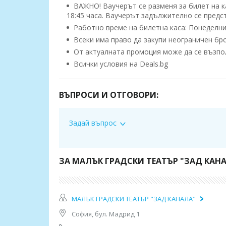
ВАЖНО! Ваучерът се разменя за билет на ка
18:45 часа. Ваучерът задължително се предс
Работно време на билетна каса: Понеделник -
Всеки има право да закупи неограничен бр
От актуалната промоция може да се възполз
Всички условия на Deals.bg
ВАЖНО!
Може да се възползвате от актуалната промоци
ВЪПРОСИ И ОТГОВОРИ:
ваучер се счита за невалиден и сумата по него
Задай въпрос
ЗА МАЛЪК ГРАДСКИ ТЕАТЪР "ЗАД КАНА
МАЛЪК ГРАДСКИ ТЕАТЪР "ЗАД КАНАЛА"
София, бул. Мадрид 1