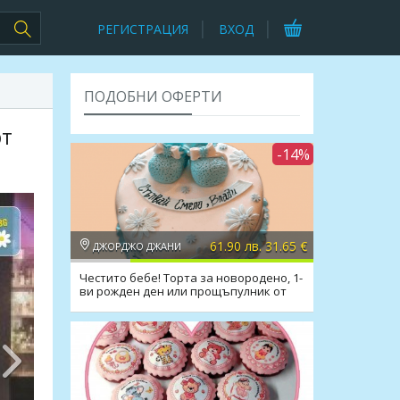
РЕГИСТРАЦИЯ
ВХОД
ПОДОБНИ ОФЕРТИ
рт
-14%
61.90 лв. 31.65 €
ДЖОРДЖО ДЖАНИ
Честито бебе! Торта за новородено, 1-
ви рожден ден или прощъпулник от
Джорджо Джани