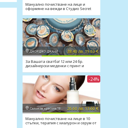
Мануално почистване на лице и
оформяне на вежди в Студио Secret
Vision
38.40 лв. 19.63 €
ДЖОРДЖО ДЖАНИ
За Вашата сватба! 12 или 24 бр.
дизайнерски меденки с принт и
надпис от Слад
-24%
26.60 лв. 13.60 €
Салон за красота "Вили"
Мануално почистване на лице в 10
стъпки, терапия с хиалурон и серум от
Салон Вили