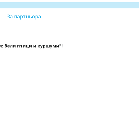
За партньора
: бели птици и куршуми"!