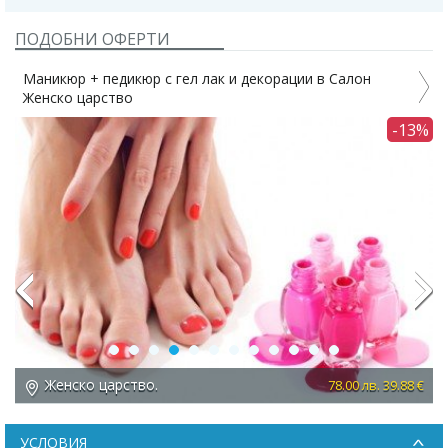
ПОДОБНИ ОФЕРТИ
Маникюр + педикюр с гел лак и декорации в Салон
Женско царство
С
-13%
Previous
Next
Женско царство.
 €
78.00 лв. 39.88 €
УСЛОВИЯ