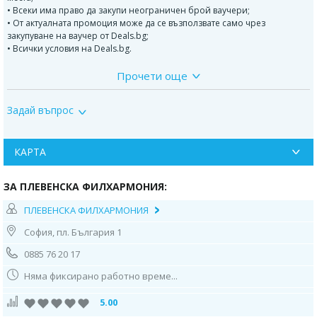
• Всеки има право да закупи неограничен брой ваучери;
• От актуалната промоция може да се възползвате само чрез
закупуване на ваучер от Deals.bg;
• Всички условия на Deals.bg.
Прочети още
* * *
Задай въпрос
ВАЖНО!
Може да се възползвате от актуалната промоция само чрез закупуване
на ваучер от Deals.bg. Неизползван в срок ваучер се счита за
невалиден и сумата по него не се възстановява!
КАРТА
ЗА ПЛЕВЕНСКА ФИЛХАРМОНИЯ:
ПЛЕВЕНСКА ФИЛХАРМОНИЯ
София, пл. България 1
0885 76 20 17
Няма фиксирано работно време...
5.00