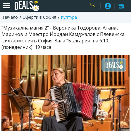
Начало
Оферти в София
Култура
USER
"Музикална магия 2" - Вероника Тодорова, Атанас
Маринов и Маестро Йордан Камджалов с Плевенска
филхармония в София, Зала "България" на 6.10.
(понеделник), 19 часа