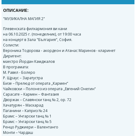
ОПИСАНИЕ:
"МУЗИКАЛНА МАГИЯ 2"
Плевенската филхармония ви кани
на 06.10.2025 г. (понеделник), от 19:00 часа
на концерт в Зала "България", София.
Солисти:
Вероника Тодорова - акордеон и Атанас Маринов - кларинет
Диригент:
маестро Йордан Камджалов
В програмата:
М. Равел - Болеро
Р. Щраус – Заратустра
Бизе – Прелюд от операта „Кармен“
Чайковски – Полонез из операта „Евгений Онегин“
Сарасате – Кармен – Фантазия
Дворжак – Славянски танц № 2, ор. 72
Хачатурян – Маскарад
Паганини – Каприз № 24
Брамс – Унгарски танц № 1
Брамс – Унгарски танц № 5
Ренцо Руджиери – Валентанго
Монти – Чардаш