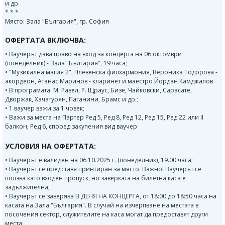
и др.
* * *
Място: Зала "България", гр. София
ОФЕРТАТА ВКЛЮЧВА:
• Ваучерът дава право на вход за концерта на 06 октомври
(понеделник) - Зала "България", 19 часа;
• "Музикална магия 2", Плевенска филхармония, Вероника Тодорова -
акордеон, Атанас Маринов - кларинет и маестро Йордан Камджалов
• В програмата: М. Равел, Р. Щраус, Бизе, Чайковски, Сарасате,
Дворжак, Хачатурян, Паганини, Брамс и др.;
• 1 ваучер важи за 1 човек;
• Важи за места на Партер Ред 5, Ред 8, Ред 12, Ред 15, Ред 22 или II
балкон, Ред 6, според закупения вид ваучер.
УСЛОВИЯ НА ОФЕРТАТА:
• Ваучерът е валиден на 06.10.2025 г. (понеделник), 19.00 часа;
• Ваучерът се представя принтиран за място. Важно! Ваучерът се
ползва като входен пропуск, но заверката на билетна каса е
задължителна;
• Ваучерът се заверява В ДЕНЯ НА КОНЦЕРТА, от 18:00 до 18:50 часа на
касата на Зала "България". В случай на изчерпване на местата в
посочения сектор, служителите на каса могат да предоставят други
места;