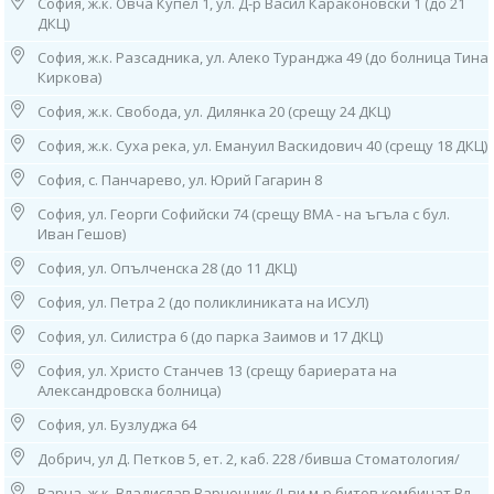
• Маслина (черна и зелена);
София, ж.к. Овча Купел 1, ул. Д-р Васил Караконовски 1 (до 21
ДКЦ)
• Портокал, грейпфрут, лимон;
София, ж.к. Разсадника, ул. Алеко Туранджа 49 (до болница Тина
• Ягода, Малина, Боровинка;
Киркова)
• Домат;
София, ж.к. Свобода, ул. Дилянка 20 (срещу 24 ДКЦ)
София, ж.к. Суха река, ул. Емануил Васкидович 40 (срещу 18 ДКЦ)
• Киноа;
София, с. Панчарево, ул. Юрий Гагарин 8
• Чия (семена);
София, ул. Георги Софийски 74 (срещу ВМА - на ъгъла с бул.
• Бадем, фъстък, кашу;
Иван Гешов)
• Грах, леща, нахут, бял и зелен боб;
София, ул. Опълченска 28 (до 11 ДКЦ)
• Ленено семе;
София, ул. Петра 2 (до поликлиниката на ИСУЛ)
• Хлебна мая;
София, ул. Силистра 6 (до парка Заимов и 17 ДКЦ)
• Царевица;
София, ул. Христо Станчев 13 (срещу бариерата на
Александровска болница)
• Твърда пшеница;
София, ул. Бузлуджа 64
• Глутен;
Добрич, ул Д. Петков 5, ет. 2, каб. 228 /бивша Стоматология/
• Ръж, ечемик, овес;
Варна, ж.к. Владислав Варненчик (I-ви м-р битов комбинат Вл.