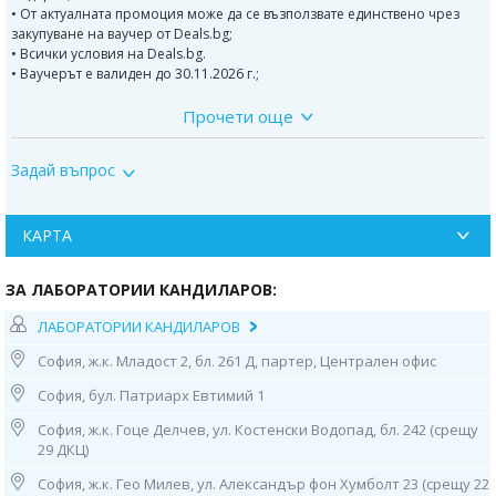
• От актуалната промоция може да се възползвате единствено чрез
закупуване на ваучер от Deals.bg;
• Всички условия на Deals.bg.
• Ваучерът е валиден до 30.11.2026 г.;
Прочети още
Офертата включва изследване на следните храни:
• Яйце (цяло);
Задай въпрос
• Краве, козе, овче мляко;
• Йогурт;
КАРТА
• Казеин;
ЗА ЛАБОРАТОРИИ КАНДИЛАРОВ:
• Извара;
ЛАБОРАТОРИИ КАНДИЛАРОВ
• Келп, Нори, Уакаме;
София, ж.к. Младост 2, бл. 261 Д, партер, Централен офис
• Спирулина, хлорела;
София, бул. Патриарх Евтимий 1
• Авокадо;
София, ж.к. Гоце Делчев, ул. Костенски Водопад, бл. 242 (срещу
• Броколи, карфиол;
29 ДКЦ)
• Джинджифил;
София, ж.к. Гео Милев, ул. Александър фон Хумболт 23 (срещу 22