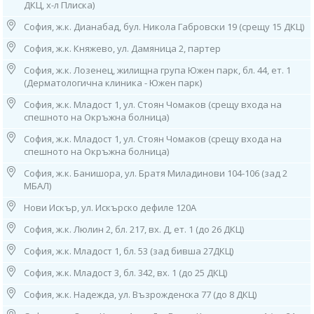
ДКЦ, х-л Плиска)
• Зеле (бяло и червено);
София, ж.к. Дианабад, бул. Никола Габровски 19 (срещу 15 ДКЦ)
• Морков;
София, ж.к. Княжево, ул. Дамяница 2, партер
• Целина;
София, ж.к. Лозенец, жилищна група Южен парк, бл. 44, ет. 1
(Дерматологична клиника - Южен парк)
• Краставица;
София, ж.к. Младост 1, ул. Стоян Чомаков (срещу входа на
• Лук, праз лук;
спешното на Окръжна болница)
• Спанак;
София, ж.к. Младост 1, ул. Стоян Чомаков (срещу входа на
спешното на Окръжна болница)
• Картоф;
София, ж.к. Банишора, ул. Братя Миладинови 104-106 (зад 2
• Пипер (зелен,червен и жълт);
МБАЛ)
• Червено цвекло;
Нови Искър, ул. Искърско дефиле 120А
• Ябълка, Круша;
София, ж.к. Люлин 2, бл. 217, вх. Д, ет. 1 (до 26 ДКЦ)
• Касис;
София, ж.к. Младост 1, бл. 53 (зад бивша 27ДКЦ)
• Банан;
София, ж.к. Младост 3, бл. 342, вх. 1 (до 25 ДКЦ)
• Диня, Пъпеши;
София, ж.к. Надежда, ул. Възрожденска 77 (до 8 ДКЦ)