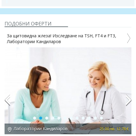
ПОДОБНИ ОФЕРТИ
За щитовидна жлеза! Изследване на TSH, FT4 и FT3,
Лаборатории Кандиларов
7%
Previous
Next
Лаборатории Кандиларов
 €
25.00 лв. 12.78 €