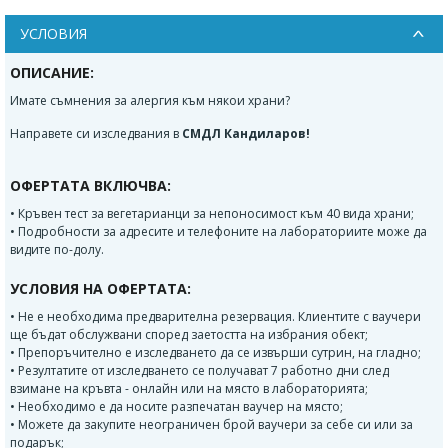
УСЛОВИЯ
ОПИСАНИЕ:
Имате съмнения за алергия към някои храни?
Направете си изследвания в
СМДЛ Кандиларов!
ОФЕРТАТА ВКЛЮЧВА:
• Кръвен тест за вегетарианци за непоносимост към 40 вида храни;
• Подробности за адресите и телефоните на лабораториите може да
видите по-долу.
УСЛОВИЯ НА ОФЕРТАТА:
• Не е необходима предварителна резервация. Клиентите с ваучери
ще бъдат обслужвани според заетостта на избрания обект;
• Препоръчително е изследването да се извърши сутрин, на гладно;
• Резултатите от изследването се получават 7 работно дни след
взимане на кръвта - онлайн или на място в лабораторията;
• Необходимо е да носите разпечатан ваучер на място;
• Можете да закупите неограничен брой ваучери за себе си или за
подарък;