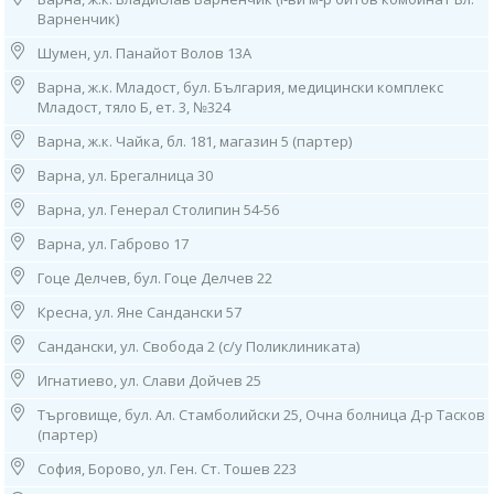
• Ориз;
Варненчик)
• Пшеница;
Шумен, ул. Панайот Волов 13А
Варна, ж.к. Младост, бул. България, медицински комплекс
• Мед.
Младост, тяло Б, ет. 3, №324
****
Варна, ж.к. Чайка, бл. 181, магазин 5 (партер)
Контакти:
Варна, ул. Брегалница 30
1. София, ул. “Бузлуджа” 64
Варна, ул. Генерал Столипин 54-56
тел: 0885 252 467, 02/952 21 36
Работно време:
Варна, ул. Габрово 17
07.30ч до 19.00ч /от понеделник до петък/;
8.30ч-14.30ч /събота и неделя/
Гоце Делчев, бул. Гоце Делчев 22
Кресна, ул. Яне Сандански 57
2. София, бул. “Патриарх Евтимий" 1
МЦ “Юмедис”, ет. 2 (до кино "Одеон")
Сандански, ул. Свобода 2 (с/у Поликлиниката)
тел: 0884 221 403
Работно време:
Игнатиево, ул. Слави Дойчев 25
08.00ч до 16.00ч /от понеделник до петък/
Търговище, бул. Ал. Стамболийски 25, Очна болница Д-р Тасков
(партер)
3. София, ж.к. “Гоце Делчев”, ул. “Костенски Водопад”, бл. 242 (срещу
29 ДКЦ)
София, Борово, ул. Ген. Ст. Тошев 223
тел: 0884 011 499