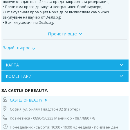
повече от един път – 24 часа преди направената резервация;
• Всеки има право да закупи неограничен брой ваучери;
• От актуалната промоция може да се възползвате само чрез
закупуване на ваучер от Deals.bg;
• Всички условия на Deals.bg.
Прочети още
СТЪПКИ НА ПРОЦЕДУРАТА:
Задай въпрос
• почистване на миглите;
• поставяне на пачове на долните мигли;
КАРТА
• поставяне на пачове на клепачите;
КОМЕНТАРИ
• залепяне на миглите върху пачовете;
ЗА CASTLE OF BEAUTY:
• нанасяне на кератинов гел;
CASTLE OF BEAUTY
• нанасяне на фиксиращ колагенов гел;
София, ул. Уилям Гладстон 32 (партер)
• подхранване на мигли;
Козметика - 0890450333 Маникюр - 0877880778
• боядисване;
Понеделник - събота: 10:00 - 19:00 ч.; неделя - почивен ден
• почистване и премахване на пачовете
.