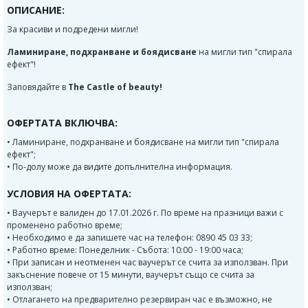
ОПИСАНИЕ:
За красиви и подредени мигли!
Ламиниране, подхранване и боядисване
на мигли тип "спирала
ефект"!
Заповядайте в
The Castle of beauty!
ОФЕРТАТА ВКЛЮЧВА:
• Ламиниране, подхранване и боядисване на мигли тип "спирала
ефект";
• По-долу може да видите допълнителна информация.
УСЛОВИЯ НА ОФЕРТАТА:
• Ваучерът е валиден до 17.01.2026 г. По време на празници важи с
променено работно време;
• Необходимо е да запишете час на телефон: 0890 45 03 33;
• Работно време: Понеделник - Събота: 10:00 - 19:00 часа;
• При записан и неотменен час ваучерът се счита за използван. При
закъснение повече от 15 минути, ваучерът също се счита за
използван;
• Отлагането на предварително резервиран час е възможно, не