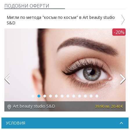
ПОДОБНИ ОФЕРТИ
Мигли по метода "косъм по косъм" в Art beauty studio
S&D
3%
-20%
Previous
Next
Art beauty studio S&D
 €
39.90 лв. 20.40 €
УСЛОВИЯ