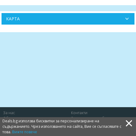
КАРТА
За нас
Контакти
×
Общи условия
Защита на потребителя
Deals.bg използва бисквитки за персонализиране на
Политика за лични данни
Бисквитки
съдържанието. Чрез използването на сайта, Вие се съгласявате с
това.
Вижте повече