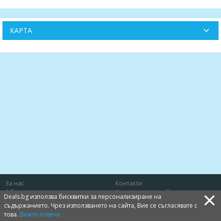
КАРТА
За нас
Контакти
×
Общи условия
Защита на потребителя
Deals.bg използва бисквитки за персонализиране на
Политика за лични данни
Бисквитки
съдържанието. Чрез използването на сайта, Вие се съгласявате с
това.
Вижте повече