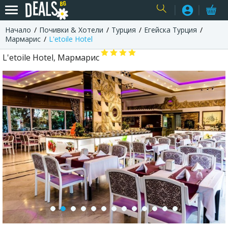
Начало
Почивки & Хотели
Турция
Егейска Турция
USER
Мармарис
L'etoile Hotel
L'etoile Hotel, Мармарис