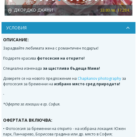
Previous
Next
ДЖОРДЖО ДЖАНИ
 €
33.80 лв. 17.28 €
УСЛОВИЯ
ОПИСАНИЕ:
Зарадвайте любимата жена с романтичен подарък!
Подарете красива
фотосесия на открито!
Специална изненада
за щастлива бъдеща Мама!
Доверете се на новото предложение на
Chapkanov photography
за
фотосесия за бременни на
избрано място сред природата!
-
*Оферта за локации в гр. София.
ОФЕРТАТА ВКЛЮЧВА:
• Фотосесия за бременни на открито - на избрана локация: Южен
парк, Панчарево, Борисова градина или др. място в София;