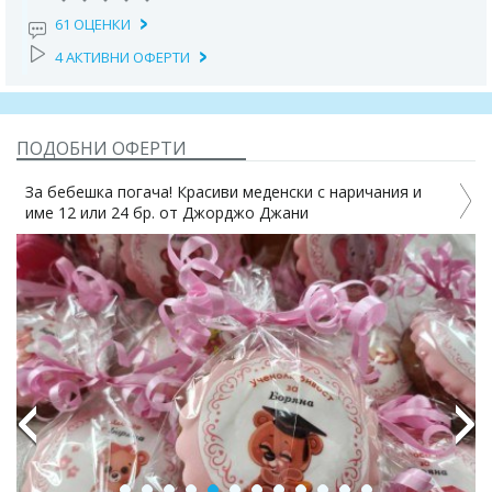
61 ОЦЕНКИ
4 АКТИВНИ ОФЕРТИ
ПОДОБНИ ОФЕРТИ
За бебешка погача! Красиви меденски с наричания и
име 12 или 24 бр. от Джорджо Джани
4%