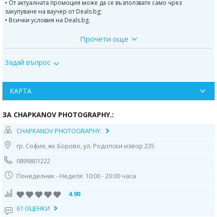
• От актуалната промоция може да се възползвате само чрез
закупуване на ваучер от Deals.bg;
• Всички условия на Deals.bg.
Прочети още
ВАЖНО!
Може да се възползвате от актуалната промоция само чрез закупуване
на ваучер от Deals.bg. Неизползван в срок ваучер се счита за
Задай въпрос
невалиден и сумата по него не се възстановява!
КАРТА
ЗА CHAPKANOV PHOTOGRAPHY.:
CHAPKANOV PHOTOGRAPHY.
гр. София, жк Борово, ул. Родопски извор 235
0899801222
Понеделник - Неделя: 10:00 - 20:00 часа
4.90
61 ОЦЕНКИ