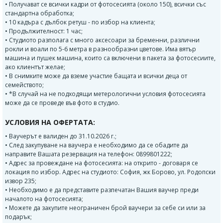
• Получават се всички кадри от фотосесията (около 150), всички със
стандартна обработка;
• 10 кадъра с дълбок ретуш - по избор на клиента;
• Продължителност: 1 час;
• Студиото разполага с много аксесоари за бременни, различни
рокли и воали по 5-6 метра в разнообразни цветове. Има вятър
машина и пушек машина, които са включени в пакета за фотосесиите,
ако клиентът желае;
• В снимките може да вземе участие бащата и всички деца от
семейството;
• *В случай на не подходящи метерологични условия фотосесията
може да се проведе във фото в студио.
УСЛОВИЯ НА ОФЕРТАТА:
• Ваучерът е валиден до 31.10.2026 г.;
• След закупуване на ваучера е необходимо да се обадите да
направите Вашата резервация на телефон: 0899801222;
• Адрес за провеждане на фотосесията: на открито - договаря се
локация по избор. Адрес на студиото: София, жк Борово, ул. Родопски
извор 235;
• Необходимо е да представите разпечатан Вашия ваучер преди
началото на фотосесията;
• Можете да закупите неограничен брой ваучери за себе си или за
подарък;