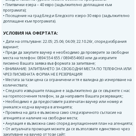
• Плитвички езера – 40 евро (задължително доплащане към
програмата);
• Посещение на град Блед и Бледското езеро-30 евро (задължително
доплащане към програмата).
УСЛОВИЯ НА ОФЕРТАТА:
• Дати на отпътуване: 22.05; 25.06; 04.09; 22.10.26г, според избрания
вариант;
• Преди да закупите ваучер е необходимо да проверите за свободни
места на телефон: 0894 554 655 / 0894554663 или да изпратите
писмено Вашата заявка във формата за запитване;
• ВНИМАНИЕ: ЗАПИТВАНЕТО ЗА СВОБОДНИ МЕСТА ПО ТЕЛЕФОНА ИЛИ
ЧРЕЗ ПИСМЕНАТА ФОРМА НЕ Е РЕЗЕРВАЦИЯ!
• Местата за тази цена са ограничени и тя е валидна до изчерпване на
количествата;
• След като извършите плащане е задължително да се свържете с нас
на горепосочения телефон, за да направите Вашата резервация;;
• Необходимо е да предоставите разпечатан ваучер или номер и
уникале;н код на ваучера в агенцията;
• Промяна на дата е възможна само след изричното съгласие на
агенцията и наличие на свободни места;
• Анулация е възможна само според анулационния план на агенцията;
• От актуалната промоция можете да се възползвате единствено чрез
закупуване на ваучер от този сайт;