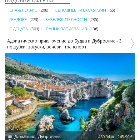
ПОДОБНИ ОФЕРТИ
СПА & РЕЛАКС
(208)
ЕДНОДНЕВНИ ЕКСКУРЗИИ
(65)
ГРАДОВЕ
(273)
ЗАБЕЛЕЖИТЕЛНОСТИ
(235)
С ДЕЦАТА
(301)
РАННИ ЗАПИСВАНИЯ
(136)
Адриатическо приключение до Будва и Дубровник - 3
нощувки, закуски, вечери, транспорт
Далмация, Дубровник
 €
480.94 лв. 245.90 €