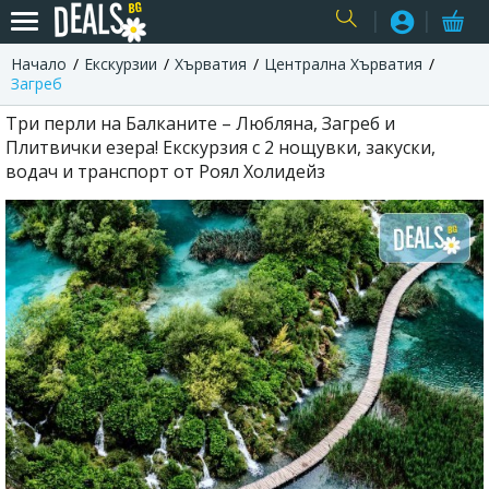
Начало
Екскурзии
Хърватия
Централна Хърватия
USER
Загреб
Три перли на Балканите – Любляна, Загреб и
Плитвички езера! Екскурзия с 2 нощувки, закуски,
водач и транспорт от Роял Холидейз