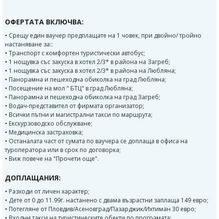
ОФЕРТАТА ВКЛЮЧВА:
• Срещу един ваучер предплащате на 1 човек, при двойно/ тройно
настаняване за::
• Транспорт с комфортен туристически автобус;
• 1 нощувка със закуска в хотел 2/3* в района на Загреб;
• 1 нощувка със закуска в хотел 2/3* в района на Любляна;
• Панорамна и пешеходна обиколка на град Любляна;
• Посещение на мол " БТЦ" в град Любляна;
• Панорамна и пешеходна обиколка на град Загреб;
• Водач-представител от фирмата организатор;
• Всички пътни и магистрални такси по маршрута;
• Екскурзоводско обслужване;
• Медицинска застраховка;
• Останалата част от сумата по ваучера се доплаща в офиса на
туроператора или в срок по договорка;
• Виж повече на "Прочети още".
ДОПЛАЩАНИЯ:
• Разходи от личен характер;
• Дете от 0 до 11.99г. настанено с двама възрастни заплаща 149 евро;
• Потегляне от Пловдив/Асеновград/Пазарджик/Ихтиман 30 евро;
• Входни такси на туристическите обекти по програмата: