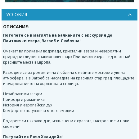
УСЛОВИЯ
ОПИСАНИЕ:
Потопете се в магията на Балканите с екскурзия до
Плитвички езера, Загреб и Любляна!
Очакват ви приказни водопади, кристални езера и невероятни
природни гледки в национален парк Плитвички езера – едно от най-
красивите места в Европа.
Разходете се из романтична Любляна с нейните мостове и уютна
атмосфера, а в Загреб се насладете на красивия стар град, площадите
и очарованието на хърватската столица.
Незабравими гледки
Природа и романтика
История и европейски дух
Комфортно пътуване и много емоции
Подарете си няколко дни, изпълнени с красота, настроение и нови
спомени!
Пътувайте с Роял Холидейз!