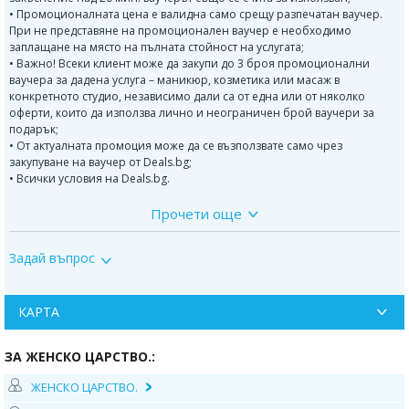
• Промоционалната цена е валидна само срещу разпечатан ваучер.
При не представяне на промоционален ваучер е необходимо
заплащане на място на пълната стойност на услугата;
• Важно! Всеки клиент може да закупи до 3 броя промоционални
ваучера за дадена услуга – маникюр, козметика или масаж в
конкретното студио, независимо дали са от една или от няколко
оферти, които да използва лично и неограничен брой ваучери за
подарък;
• От актуалната промоция може да се възползвате само чрез
закупуване на ваучер от Deals.bg;
• Всички условия на Deals.bg.
Прочети още
Маникюрът с гел лак включва:
Оформяне на ноктите
Задай въпрос
Избутване или изрязване на кожичките
Нанасяне на PH – регулатор, който регулира омазняването на
нокътната плочка
Поставяне на основа, обогатена с кератин, която заздравява нокътя и
КАРТА
го предпазва от раздвояване
Изпичане на UV-лампа за
ЗА ЖЕНСКО ЦАРСТВО.:
Нанасят се два слоя гел лак всеки, от които се пече
Нанася се запечатващ UV топ лак, който придава изключителния
ЖЕНСКО ЦАРСТВО.
блясък и се запазва до премахването на гел лака
Рисуване на ДВЕ декорации