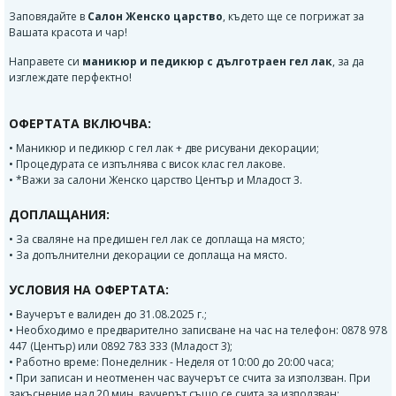
Заповядайте в
Салон Женско царство
, където ще се погрижат за
Вашата красота и чар!
Направете си
маникюр и педикюр с дълготраен гел лак
, за да
изглеждате перфектно!
ОФЕРТАТА ВКЛЮЧВА:
• Mаникюр и педикюр с гел лак + две рисувани декорации;
• Процедурата се изпълнява с висок клас гел лакове.
• *Важи за салони Женско царство Център и Младост 3.
ДОПЛАЩАНИЯ:
• За сваляне на предишен гел лак се доплаща на място;
• За допълнителни декорации се доплаща на място.
УСЛОВИЯ НА ОФЕРТАТА:
• Ваучерът е валиден до 31.08.2025 г.;
• Необходимо е предварително записване на час на телефон: 0878 978
447 (Център) или 0892 783 333 (Младост 3);
• Работно време: Понеделник - Неделя от 10:00 до 20:00 часа;
• При записан и неотменен час ваучерът се счита за използван. При
закъснение над 20 мин. ваучерът също се счита за използван;