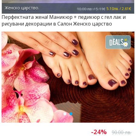
Женско царство.
10.00 лв. / 5.11€
5.10лв. / 2.61€
Перфектната жена! Маникюр + педикюр с гел лак и
рисувани декорации в Салон Женско царство
-24%
90.00 лв.