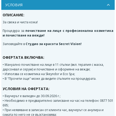
УСЛОВИЯ
ОПИСАНИЕ:
За свежа и чиста кожа!
Процедура за
почистване на лице с професионална козметика
и почистване на вежди!
Заповядайте в
Студио за красота Secret Vision!
ОФЕРТАТА ВКЛЮЧВА:
• Мануално почистване на лице в 11 стъпки (вкл. терапия с маска,
дарсонвал и серум) и почистване и оформяне на вежди;
• Използва се козметика на Skeyndor и Еco Spa;
• В "Прочети още" може да видите стъпките на процедурата.
УСЛОВИЯ НА ОФЕРТАТА:
• Ваучерът е валиден до 30.09.2026 г.;
• Необходимо е предварително записване на час на телефон: 0877 501
695;
• При неявяване в записан от клиента час, ваучерът се анулира и
сумата по него не се възстановява;