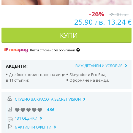
-26%
35.00 лв.
25.90 лв. 13.24 €
КУПИ
Плати отложено без оскъпяване
АКЦЕНТИ:
ВИЖ ДЕТАЙЛИ И УСЛОВИЯ
Дълбоко почистване на лице
Skeyndor и Еco Spa;
в 11 стъпки;
Оформяне на вежди.
СТУДИО ЗА КРАСОТА SECRET VISION
4.96
131 ОЦЕНКИ
6 АКТИВНИ ОФЕРТИ