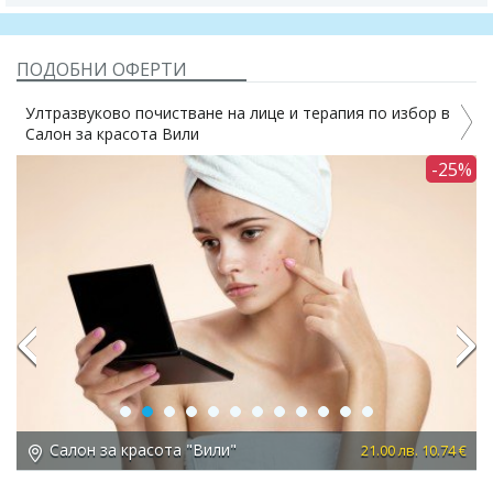
ПОДОБНИ ОФЕРТИ
Ултразвуково почистване на лице и терапия по избор в
Салон за красота Вили
1%
-25%
Previous
Next
Салон за красота "Вили"
 €
21.00 лв. 10.74 €