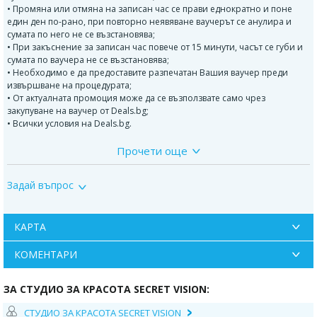
• Промяна или отмяна на записан час се прави еднократно и поне
един ден по-рано, при повторно неявяване ваучерът се анулира и
сумата по него не се възстановява;
• При закъснение за записан час повече от 15 минути, часът се губи и
сумата по ваучера не се възстановява;
• Необходимо е да предоставите разпечатан Вашия ваучер преди
извършване на процедурата;
• От актуалната промоция може да се възползвате само чрез
закупуване на ваучер от Deals.bg;
• Всички условия на Deals.bg.
Прочети още
Стъпки на процедурата:
1
. Диагностика на лицето;
Задай въпрос
2. Демакиаж;
3. Напарване с вапозон;
КАРТА
4. Нанасяне омекотител за комедони;
КОМЕНТАРИ
5. Почистване с комедонов квечер ръчно - без следи, белези, рани;
ЗА СТУДИО ЗА КРАСОТА SECRET VISION:
6
. Дезинфекция на лицето;
СТУДИО ЗА КРАСОТА SECRET VISION
7
. Нанасяне на успокояваща пудра;