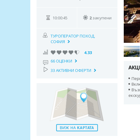
10:00:44
2
закупени
ТУРОПЕРАТОР ПОХОД,
СОФИЯ
4.33
66 ОЦЕНКИ
АКЦ
33 АКТИВНИ ОФЕРТИ
Пери
Вкл
Въз
екску