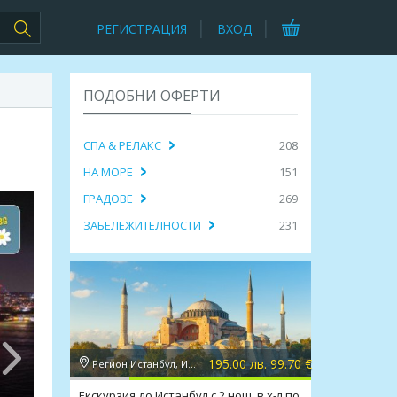
РЕГИСТРАЦИЯ
ВХОД
ПОДОБНИ ОФЕРТИ
СПА & РЕЛАКС
208
НА МОРЕ
151
ГРАДОВЕ
269
ЗАБЕЛЕЖИТЕЛНОСТИ
231
195.00 лв. 99.70 €
Регион Истанбул, Истанбул
Екскурзия до Истанбул с 2 нощ. в х-л по