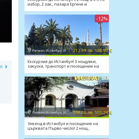
избор, 2 зак., пазара Ергене и
транспорт
-12%
212.99 лв. 108.90 €
Регион Истанбул, Истанбул
Екскурзия до Истанбул! 3 нощувки,
закуски, транспорт и посещение на
ИЯ
Одрин
198.00 лв. 101.24 €
Регион Истанбул, Истанбул
Уикенд в Истанбул и посещение на
църквата Първо число! 2 нощ.,
закуски, транспорт