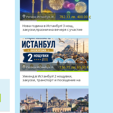
782.33 лв. 400.00 €
Регион Истанбул, Истанбул
Нова година в Истанбул! 3 нощ.,
закуски,празнична вечеря с участие
на Dragan Keba
136.71 лв. 69.90 €
Регион Истанбул, Истанбул
Уикенд в Истанбул! 2 нощувки,
закуски, транспорт и посещение на
Одрин