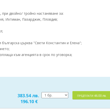
 при двойно/ тройно настаняване за:
ия, Ихтиман, Пазарджик, Пловдив;
л;
 българска църква "Свети Константин и Елена";
ането;
оплаща към агенцията в срок по уговорка;
383.54 лв.
46.00 лв.
ПРЕДПЛАТИ
196.10 €