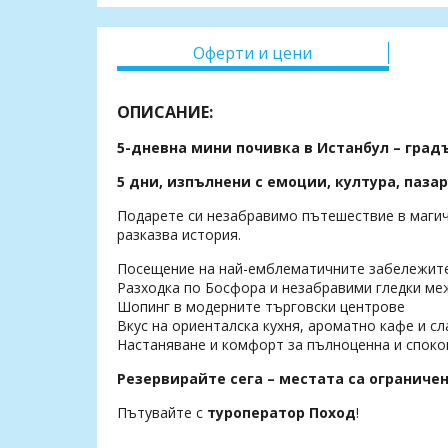
Оферти и цени
ОПИСАНИЕ:
5-дневна мини почивка в Истанбул – градъ
5 дни, изпълнени с емоции, култура, паза
Подарете си незабравимо пътешествие в магич
разказва история.
Посещение на най-емблематичните забележител
Разходка по Босфора и незабравими гледки ме
Шопинг в модерните търговски центрове
Вкус на ориенталска кухня, ароматно кафе и сл
Настаняване и комфорт за пълноценна и споко
Резервирайте сега – местата са ограничен
Пътувайте с
туроператор Поход
!