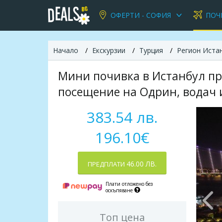
ОФЕРТИ - СОФИЯ
ПОЧ
Начало
Екскурзии
Турция
Регион Иста
Мини почивка в Истанбул пре
посещение на Одрин, водач 
383.54 лв.
196.10€
46.00 ЛВ.
ПРЕДПЛАТИ
Плати отложено без
оскъпяване
Топ цена