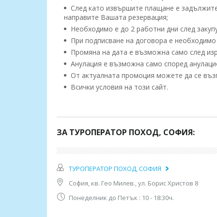
След като извършите плащане е задължител
направите Вашата резервация;
Необходимо е до 2 работни дни след закупу
При подписване на договора е необходимо 
Промяна на дата е възможна само след изр
Анулация е възможна само според анулацио
От актуалната промоция можете да се възп
Всички условия на този сайт.
Програма на пътуването:
1 ден
- Отпътуване от София, в 20:00ч, стади
ЗА ТУРОПЕРАТОР ПОХОД, СОФИЯ:
Андреево.
2 ден
- Пристигане в Истанбул сутринта. Наста
момента, настаняването е след 14:00ч). По же
ТУРОПЕРАТОР ПОХОД, СОФИЯ
на Истанбул, като по време на тази обиколка,
с джамията Баязит, Покрития пазар Капалъ Ча
София, кв. Гео Милев., ул. Борис Христов 8
"Хиподрума"с трите обелиска и джамията , виз
през 4 век и реконструирана от Юстиниан пре
Понеделник до Петък : 10 - 18:30ч.
След обяд по желание - Панорамна обиколка с 
на един от шедьоврите на архитекта Синан -дж