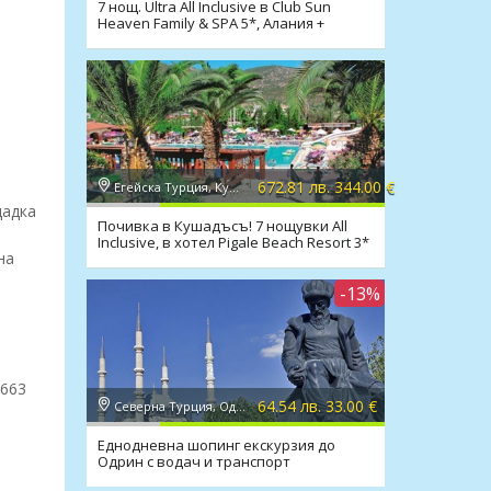
7 нощ. Ultra All Inclusive в Club Sun
Heaven Family & SPA 5*, Алания +
транспорт
672.81 лв. 344.00 €
Егейска Турция, Кушадасъ
щадка
Почивка в Кушадъсъ! 7 нощувки All
Inclusive, в хотел Pigale Beach Resort 3*
на
-13%
4663
64.54 лв. 33.00 €
Северна Турция, Одрин
Еднодневна шопинг екскурзия до
Одрин с водач и транспорт