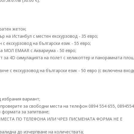
о/58.67лв (30.00 €);
кратен жетон;
 на Истанбул с местен екскурзовод - 35 евро;
 екскурзовод на български език - 55 евро;
а МОЛ EMAAR с Аквариума - 50 евро;
 за 4D симулацията на полет с хеликоптер и панорамната пло
че с екскурзовод на български език - 50 евро (с включена вход
д избрания вариант;
 проверите за свободни места на телефон 0894 554 655, 089455
 формата за запитване;
МЕСТА ПО ТЕЛЕФОНА ИЛИ ЧРЕЗ ПИСМЕНАТА ФОРМА НЕ Е
 валидна до изчерпване на количествата;