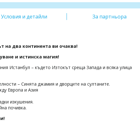
Условия и детайли
За партньора
т на два континента ви очаква!
руване и истинска магия!
ния Истанбул – където Изтокът среща Запада и всяка улица
ности – Синята джамия и дворците на султаните.
жду Европа и Азия
адки изкушения.
йна почивка.
и!