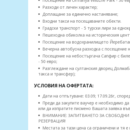
Посещение на Ormanya WildLife Park - 30 евр
Разходи от личен характер;
Доплащане за единично настаняване;
Входни такси на посещаваните обекти.
Градски транспорт - 5 турски лири за едно
Пешеходна обиколка на историческия център
Посещение на водохранилището Йеребатан с
Вечерна автобусна разходка с посещение н
Посещение на небостъргача Сапфир с билет
- 50 евро;
Разглеждане на султанския дворец Долмабах
такса и трансфер);
УСЛОВИЯ НА ОФЕРТАТА:
Дати на отпътуване: 03.09; 17.09.26г, споре
Преди да закупите ваучер е необходимо да
или да изпратите писмено Вашата заявка във
ВНИМАНИЕ: ЗАПИТВАНЕТО ЗА СВОБОДНИ 
РЕЗЕРВАЦИЯ!
Местата за тази цена са ограничени и тя е