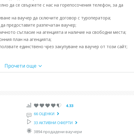
но да се свържете с нас на горепосочения телефон, за да
ване на ваучер да сключите договор с туроператора;
да предоставите разпечатан ваучер;
ичното съгласие на агенцията и наличие на свободни места;
нния план на агенцията;
олзвате единствено чрез закупуване на ваучер от този сайт;
Прочети още
он Васил Левски. Нощен преход по маршрут София - Капитан
няване в хотел (ако е възможно веднага, ако няма свободни ста
лание (срещу доплащане) пешеходна обиколка в историческият 
 ще видите -Истанбулският университет, Площада с гълъбите -Б
4.33
ршъ, Колоната на Константин, Синята джамия (само отвън), пл
66 ОЦЕНКИ
антийската базилика "Св. София"построена от Константин Вели
з 6 век, водохранилището Йеребатан саранджъ и дворецът Токап
33 АКТИВНИ ОФЕРТИ
автобус на гр. Истанбул (срещу допълнително заплащане): пос
3894 продадени ваучери
амията Сюлеймание, в двора на която се намират гробниците на