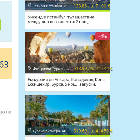
138.86 лв. 71.00 €
Регион Истанбул, Истанбул
Уикенд в Истанбул пътешествие
между два континента: 2 нощ.,
закуски, посещение на Одрин
-4%
63
618.90 лв. 316.44 €
Централна Турция, Кападокия
Екскурзия до Анкара, Кападокия, Коня,
Ескишехир, Бурса, 5 нощ., закуски,
вечери, транспорт
во на
810.69 лв. 414.50 €
Турска ривиера, Анталия