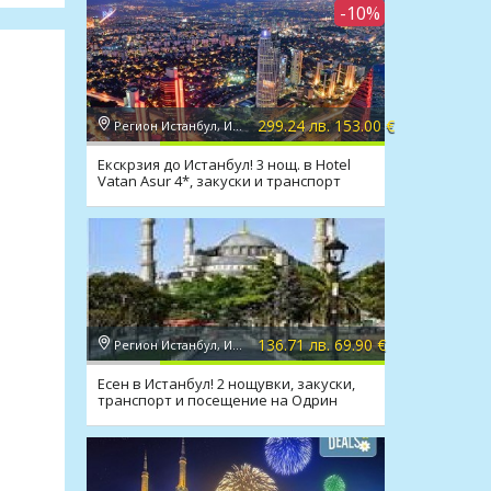
-10%
299.24 лв. 153.00 €
Регион Истанбул, Истанбул
Екскрзия до Истанбул! 3 нощ. в Hotel
Vatan Asur 4*, закуски и транспорт
136.71 лв. 69.90 €
Регион Истанбул, Истанбул
Есен в Истанбул! 2 нощувки, закуски,
транспорт и посещение на Одрин