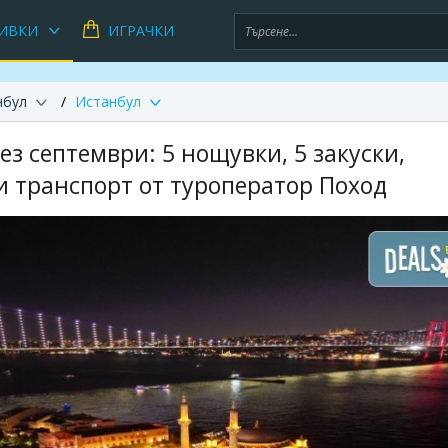
ИВКИ
ИГРАЧКИ
нбул
Истанбул
з септември: 5 нощувки, 5 закуски,
и транспорт от туроператор Поход