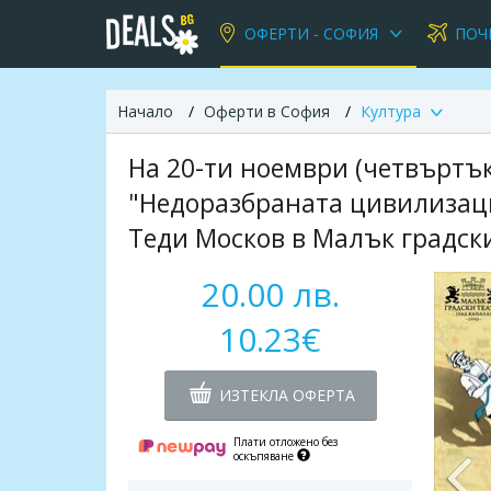
ОФЕРТИ - СОФИЯ
ПОЧ
Начало
Оферти в София
Култура
На 20-ти ноември (четвъртък
"Недоразбраната цивилизаци
Теди Москов в Малък градски
20.00 лв.
10.23€
ИЗТЕКЛА ОФЕРТА
Плати отложено без
оскъпяване