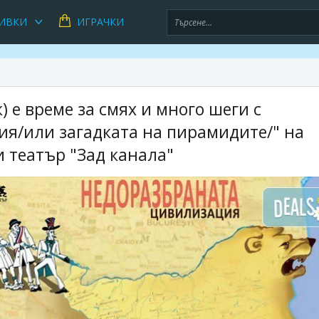
ИВКИ
ИГРАЧКИ
) е време за смях и много шеги с
я/или загадката на пирамидите/" на
 театър "Зад канала"