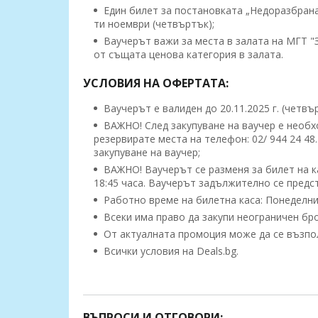
Eдин билет за постановката „Недоразбрана
ти ноември (четвъртък);
Ваучерът важи за места в залата на МГТ "З
от същата ценова категория в залата.
УСЛОВИЯ НА ОФЕРТАТА:
Ваучерът е валиден до 20.11.2025 г. (четвър
ВАЖНО! След закупуване на ваучер е необхо
резервирате места на телефон: 02/ 944 24 48
закупуване на ваучер;
ВАЖНО! Ваучерът се разменя за билет на ка
18:45 часа. Ваучерът задължително се предс
Работно време на билетна каса: Понеделник -
Всеки има право да закупи неограничен бро
От актуалната промоция може да се възполз
Всички условия на Deals.bg.
"Недоразбраната цивилизация/или загад
Драматургия: Теди Москов
Режисьор: Теди Москов
ВЪПРОСИ И ОТГОВОРИ: