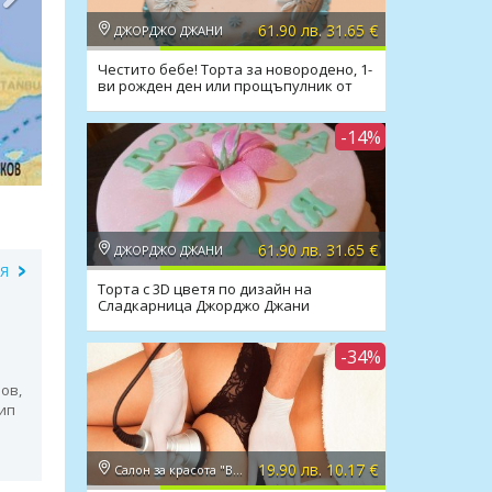
61.90 лв. 31.65 €
ДЖОРДЖО ДЖАНИ
Честито бебе! Торта за новородено, 1-
ви рожден ден или прощъпулник от
Джорджо Джани
-14%
61.90 лв. 31.65 €
ДЖОРДЖО ДЖАНИ
ИЯ
Торта с 3D цветя по дизайн на
Сладкарница Джорджо Джани
-34%
ов,
ип
19.90 лв. 10.17 €
Салон за красота "Вили"