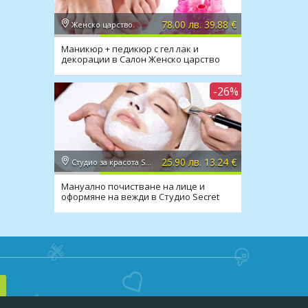
я. От
78.00 лв. 39.88 €
Женско царство.
Маникюр + педикюр с гел лак и
декорации в Салон Женско царство
-26%
25.90 лв. 13.24 €
Студио за красота Secret Vision
Мануално почистване на лице и
оформяне на вежди в Студио Secret
Vision