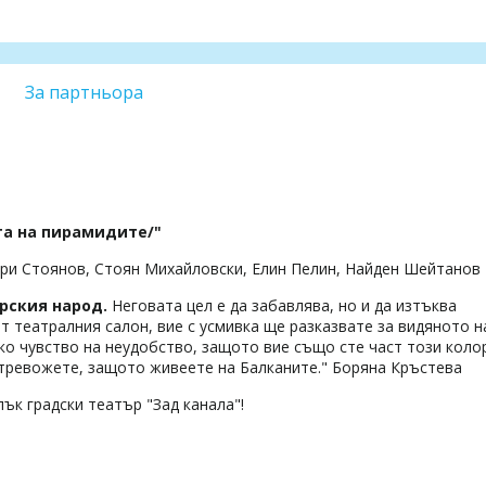
За партньора
та на пирамидите/"
ари Стоянов, Стоян Михайловски, Елин Пелин, Найден Шейтанов
рския народ.
Неговата цел е да забавлява, но и да изтъква
т театралния салон, вие с усмивка ще разказвате за видяното н
еко чувство на неудобство, защото вие също сте част този коло
се тревожете, защото живеете на Балканите." Боряна Кръстева
лък градски театър "Зад канала"!