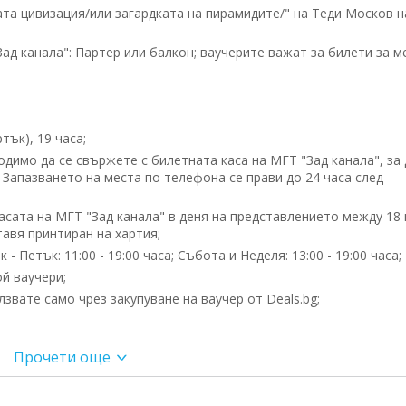
та цивизация/или загардката на пирамидите/" на Теди Москов н
ад канала": Партер или балкон; ваучерите важат за билети за м
тък), 19 часа;
димо да се свържете с билетната каса на МГТ "Зад канала", за 
. Запазването на места по телефона се прави до 24 часа след
сата на МГТ "Зад канала" в деня на представлението между 18 
тавя принтиран на хартия;
 Петък: 11:00 - 19:00 часа; Събота и Неделя: 13:00 - 19:00 часа;
й ваучери;
вате само чрез закупуване на ваучер от Deals.bg;
ката на пирамидите/"
Прочети още