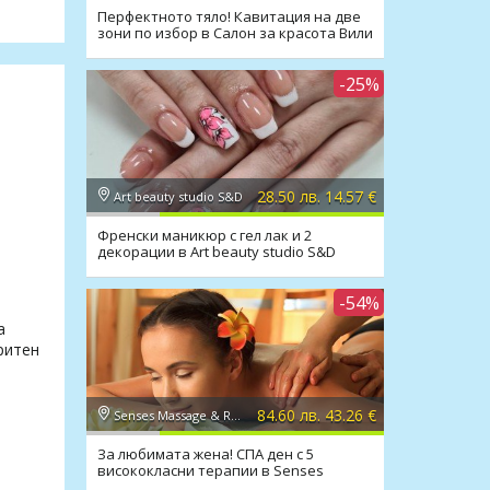
Перфектното тяло! Кавитация на две
зони по избор в Салон за красота Вили
-25%
28.50 лв. 14.57 €
Art beauty studio S&D
Френски маникюр с гел лак и 2
декорации в Art beauty studio S&D
-54%
а
ритен
84.60 лв. 43.26 €
Senses Massage & Recreation
За любимата жена! СПА ден с 5
висококласни терапии в Senses
Massage & Recreation