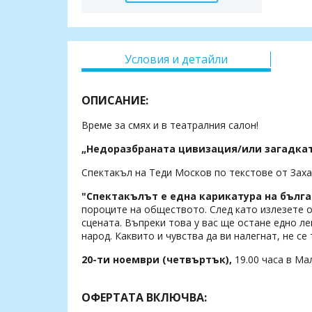
Условия и детайли
ОПИСАНИЕ:
Време за смях и в театралния салон!
„Недоразбраната цивизация/или загадка
Спектакъл на Теди Москов по текстове от Зах
"Спектакълът е една карикатура на бълга
пороците на обществото. След като излезете о
сцената. Въпреки това у вас ще остане едно л
народ. Каквито и чувства да ви налегнат, не 
20-ти ноември (четвъртък),
19.00 часа в Ма
ОФЕРТАТА ВКЛЮЧВА: