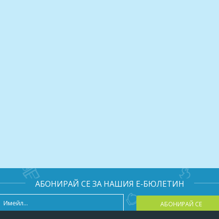
артинки са предоставени от доставчика на настоящата промоци
амо чрез закупуване на ваучер от Deals.bg Неизползван в срок
о не се възстановява.
АБОНИРАЙ СЕ ЗА НАШИЯ Е-БЮЛЕТИН
АБОНИРАЙ СЕ