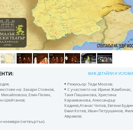
ЕНТИ:
ВИЖ ДЕТАЙЛИ И УСЛОВ
едия;
Режисьор: Теди Москов;
текстове на: Захари Стоянов,
С участието на: Ирини Жамбонас,
 Михайловски, Елин Пелин,
Таня Пашанкова, Христина
ен Шейтанов;
Караиванова, Александър
Кадиев,Атанас Чопов, Евгени Будин
Емил Котев, Иван Петрушинов, Фил
Аврамов;
ти ноември (четвъртък).