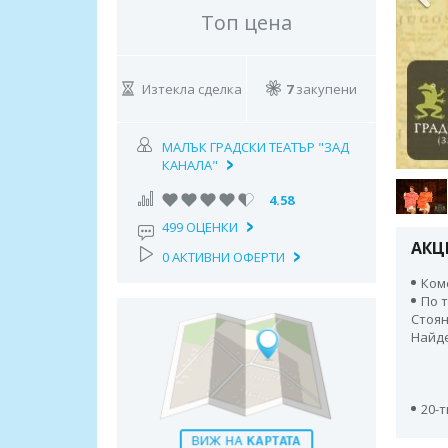
Топ цена
Изтекла сделка
7
закупени
МАЛЪК ГРАДСКИ ТЕАТЪР "ЗАД
КАНАЛА"
4.58
499 ОЦЕНКИ
АКЦ
0 АКТИВНИ ОФЕРТИ
Ком
По 
Стоян
Найд
20-