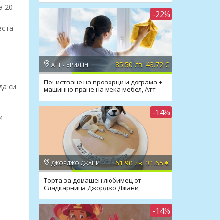
а 20-
-22%
еста
85.50 лв. 43.72 €
АТТ - БРИЛЯНТ
Почистване на прозорци и дограма +
да си
машинно пране на мека мебел, Атт-
Брилянт
-14%
и
61.90 лв. 31.65 €
ДЖОРДЖО ДЖАНИ
Торта за домашен любимец от
Сладкарница Джорджо Джани
-14%