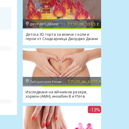
61.90 лв. 31.65 €
ДЖОРДЖО ДЖАНИ
Детска 3D торта за момче с коли и
герои от Сладкарница Джорджо Джани
125.00 лв. 63.91 €
Лаборатории Кандиларов
Изследване на яйчников резерв,
хормон (AMH), инхибин В и FSH в
Лаборатории Кандиларов
 само
ни,
-13%
ата