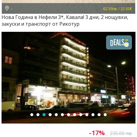
,
62.59лв. / 32.00€
Нова Година в Нефели 3*, Кавала! 3 дни, 2 нощувки,
закуски и транспорт от Рикотур
-17%
235.00 лв.