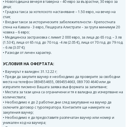
• Новогодишна вечеря в таверна – 40 евро за възрастни, 30 евро за
деца;
• Градска такса за хотелското настаняване – 1.50 евро, на вечер на
стая;
• Входни такси за историческите забележителности - Крепостната
стена на Кавала - 3 евро, Пещерата Алистрати – за група минимум 20
човека – 6 евро;
• Медицинска застраховка с лимит 2 000 евро, за лица до 65 год. – 3 лв
(1.53 €), лица от 65 год. до 70 год. -4 лв (2.05 €), лица от 70 год. до 79 год.
– 6 лв (3.07 €);
• Разходи от личен характер.
УСЛОВИЯ НА ОФЕРТАТА:
• Ваучерът е валиден: 31.12.22 г;
• Преди да закупите ваучер е необходимо да проверите за свободни
места на телефон 0894554655, 0894554663, 089 700 4640 или да
изпратите писмено Вашата заявка във формата за запитване;
• Местата за тази цена са ограничени и тя е валидна до изчерпване на
количествата;
• Необходимо е до 2 работни дни след закупуване на ваучер да
сключите договор с туроператора. Контактите ще намерите на
закупения ваучер;
• Необходимо е да предоставите разпечатан ваучер или номер и
уникален код на ваучера;