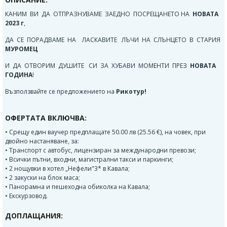
КАНИМ ВИ ДА ОТПРАЗНУВАМЕ ЗАЕДНО ПОСРЕЩАНЕТО НА
НОВАТА
2023 г
,
ДА СЕ ПОРАДВАМЕ НА ЛАСКАВИТЕ ЛЪЧИ НА СЛЪНЦЕТО В СТАРИЯ
МУРОМЕЦ
И ДА ОТВОРИМ ДУШИТЕ СИ ЗА ХУБАВИ МОМЕНТИ ПРЕЗ
НОВАТА
ГОДИНА
!
Възползвайте се предложението на
Рикотур!
ОФЕРТАТА ВКЛЮЧВА:
• Срещу един ваучер предплащате 50.00 лв (25.56 €), на човек, при
двойно настаняване, за:
• Транспорт с автобус, лицензиран за международни превози;
• Всички пътни, входни, магистрални такси и паркинги;
• 2 нощувки в хотел „Нефели"3* в Кавала;
• 2 закуски на блок маса;
• Панорамна и пешеходна обиколка на Кавала;
• Екскурзовод.
ДОПЛАЩАНИЯ: