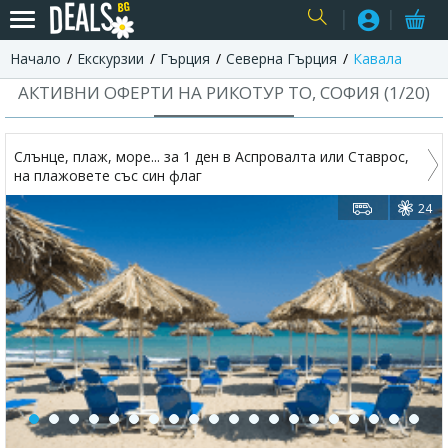
Начало
Екскурзии
Гърция
Северна Гърция
Кавала
USER
АКТИВНИ ОФЕРТИ НА РИКОТУР TO, СОФИЯ (
1
/
20
)
Слънце, плаж, море... за 1 ден в Аспровалта или Ставрос,
на плажовете със син флаг
24