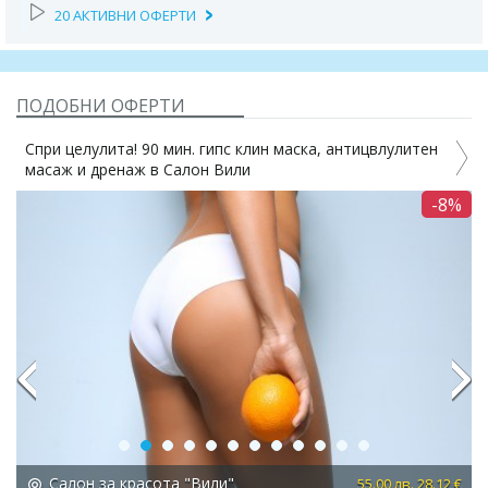
20 АКТИВНИ ОФЕРТИ
ПОДОБНИ ОФЕРТИ
Спри целулита! 90 мин. гипс клин маска, антицвлулитен
масаж и дренаж в Салон Вили
2%
-8%
Previous
Next
Салон за красота "Вили"
 €
55.00 лв. 28.12 €