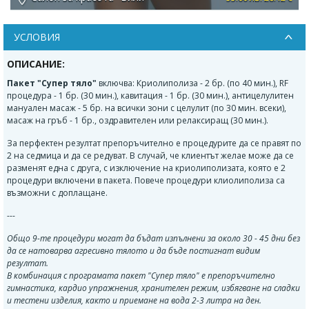
УСЛОВИЯ
ОПИСАНИЕ:
Пакет "Супер тяло"
включва: Криолиполиза - 2 бр. (по 40 мин.), RF
процедура - 1 бр. (30 мин.), кавитация - 1 бр. (30 мин.), антицелулитен
мануален масаж - 5 бр. на всички зони с целулит (по 30 мин. всеки),
масаж на гръб - 1 бр., оздравителен или релаксиращ (30 мин.).
За перфектен резултат препоръчително е процедурите да се правят по
2 на седмица и да се редуват. В случай, че клиентът желае може да се
разменят една с друга, с изключение на криолиполизата, която е 2
процедури включени в пакета. Повече процедури клиолиполиза са
възможни с доплащане.
---
Общо 9-те процедури могат да бъдат изпълнени за около 30 - 45 дни без
да се натоварва агресивно тялото и да бъде постигнат видим
резултат.
В комбинация с програмата пакет "Супер тяло" е препоръчително
гимнастика, кардио упражнения, хранителен режим, избягване на сладки
и тестени изделия, както и приемане на вода 2-3 литра на ден.