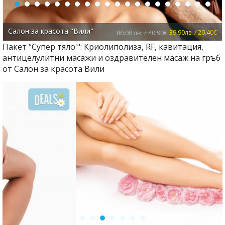
Салон за красота "Вили"
80.00 лв. / 40.90€
39.90лв. / 20.40€
Пакет "Супер тяло'": Криолиполиза, RF, кавитация,
антицелулитни масажи и оздравителен масаж на гръб
от Салон за красота Вили