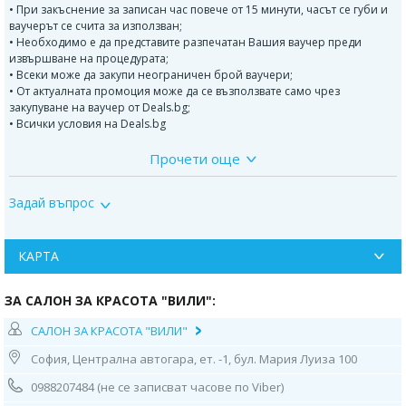
• При закъснение за записан час повече от 15 минути, часът се губи и
ваучерът се счита за използван;
• Необходимо е да представите разпечатан Вашия ваучер преди
извършване на процедурата;
• Всеки може да закупи неограничен брой ваучери;
• От актуалната промоция може да се възползвате само чрез
закупуване на ваучер от Deals.bg;
• Всички условия на Deals.bg
Прочети още
ДОПЪЛНИТЕЛНА ИНФОРМАЦИЯ:
Криолиполизата
е различен нов начин за намаляване на
Задай въпрос
мазнините в определени области на тялото, при който няма игли,
аналгетици, анестезии и поразявания на структурата на кожата.
Мастните клетки се разграждат в продължение на няколко месеца по
естествен начин след "замразяването" и се забелязва постепенно
КАРТА
намаляване дебелината на слоя мазнина на третираното място, което
води и до козметично намаляване на мастните натрупвания.
ЗА САЛОН ЗА КРАСОТА "ВИЛИ":
Охлаждането се извършва с предварително определени време и
енергия на охлаждане, така че мастните клетки да бъдат повредени.
САЛОН ЗА КРАСОТА "ВИЛИ"
Усещането е за лек поносим вакуум и охлаждане (изстудяване).
Увредените и унищожени мастни клетки в третираната зона
София, Централна автогара, ет. -1, бул. Мария Луиза 100
постепенно се премахват чрез нормалните метаболитни процеси в
организма.
0988207484 (не се записват часове по Viber)