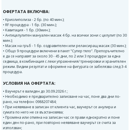
ОФЕРТАТА ВКЛЮЧВА:
• Криолиполиза - 2 бр. (по 40 мин.);
• RF процедура - 1 бр. (30 мин.);
• Кавитация - 1 бр. (30мин.);
• Антицелулитен мануален масаж 4 бр. на всички зони с целулит (по 30
мин.);
• Масаж на гръб - 1 бр. оздравителен или релаксиращ масаж (30 мин.);
• Общо 9 процедури включени в пакет "Супер тяло". Препоръчително
е да се направят за около 30 - 45 дни, по 2 или 3 процедури за една
седмица, в комбинация с леки упражнения/ тренировки и хранителен
режим. Видим резултат и оформяне на фигурата се забелязва след 3-4
процедура.
УСЛОВИЯ НА ОФЕРТАТА:
• Ваучерът е валиден до 30.09.2026 г.;
• Необходимо е предварително записване на час, поне два дни по-
рано, на телефон: 0988207484;
• При неявяване в записан от клиента час, ваучерът се анулира и
сумата по него не се възстановява;
• Промяна или отмяна на записан час се прави еднократно и поне
един ден по-рано, при повторно неявяване ваучерът се счита за
използван;