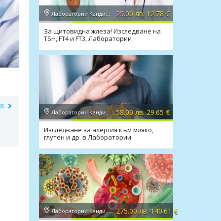
25.00 лв. 12.78 €
Лаборатории Кандиларов
За щитовидна жлеза! Изследване на
TSH, FT4 и FT3, Лаборатории
Кандиларов
ИЯ
58.00 лв. 29.65 €
Лаборатории Кандиларов
Изследване за алергия към мляко,
глутен и др. в Лаборатории
Кандиларов
275.00 лв. 140.61 €
Лаборатории Кандиларов