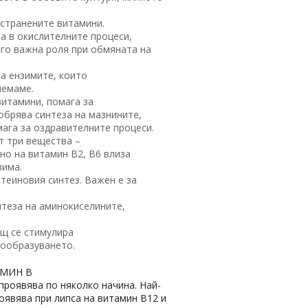
остранените витамини.
ва в окислителните процеси,
ого важна роля при обмяната на
а ензимите, които
иемаме.
витамини, помага за
обрява синтеза на мазнините,
мага за оздравителните процеси.
т три вещества –
но на витамин B2, B6 влиза
зима.
теиновия синтез. Важен е за
нтеза на аминокиселините,
щ се стимулира
вообразуването.
АМИН B
 проявява по няколко начина. Най-
оявява при липса на витамин B12 и