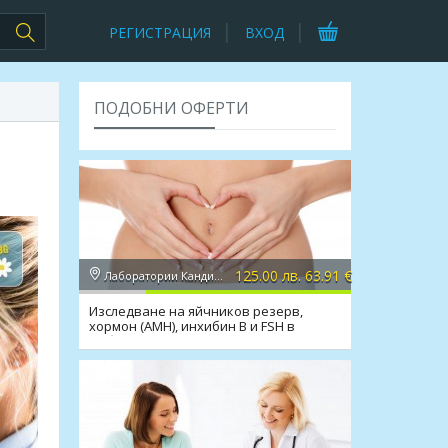
РЕГИСТРАЦИЯ
ВХОД
ПОДОБНИ ОФЕРТИ
125.00 лв. 63.91 €
Лаборатории Кандиларов
Изследване на яйчников резерв,
хормон (AMH), инхибин В и FSH в
Лаборатории Кандиларов