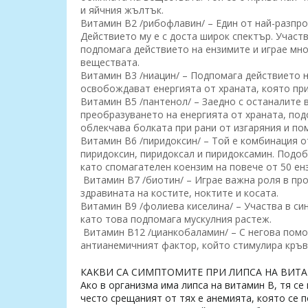
и яйчния жълтък.
Витамин B2 /рибофлавин/ – Един от най-разпр
Действието му е с доста широк спектър. Участ
подпомага действието на ензимите и играе мн
веществата.
Витамин B3 /ниацин/ – Подпомага действието н
освобождават енергията от храната, която пр
Витамин B5 /пантенол/ – Заедно с останалите 
преобразуването на енергията от храната, под
облекчава болката при рани от изгаряния и по
Витамин B6 /пиридоксин/ – Той е комбинация о
пиридоксин, пиридоксал и пиридоксамин. Подоб
като спомагателен коензим на повече от 50 ен
Витамин B7 /биотин/ – Играе важна роля в про
здравината на костите, ноктите и косата.
Витамин B9 /фолиева киселина/ – Участва в си
като това подпомага мускулния растеж.
Витамин B12 /цианкобаламин/ – С негова помо
антианемичният фактор, който стимулира кръ
КАКВИ СА СИМПТОМИТЕ ПРИ ЛИПСА НА ВИТ
Ако в организма има липса на витамин B, тя се
често срещаният от тях е анемията, която се п