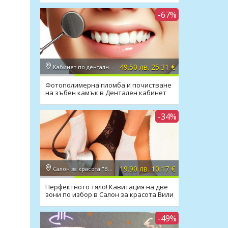
-67%
49.50 лв. 25.31 €
Кабинет по дентална медицина д-р Маринашева
Фотополимерна пломба и почистване
на зъбен камък в Дентален кабинет
д-р Маринашева
-34%
19.90 лв. 10.17 €
Салон за красота "Вили"
Перфектното тяло! Кавитация на две
зони по избор в Салон за красота Вили
-49%