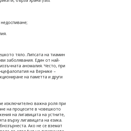
икати, бърза храна (fast
 недоспиване;
ия.
ешкото тяло. Липсата на тиамин
ви заболявания. Един от най-
 мозъчната аномалия. Често, при
енцефалопатия на Вернике –
кциониране на паметта и други
ае изключително важна роля при
ане на процесите в човешкото
жения на лигавицата на устните,
ята върху лигавицата на езика.
бнозърнеста. Ако не се вземат