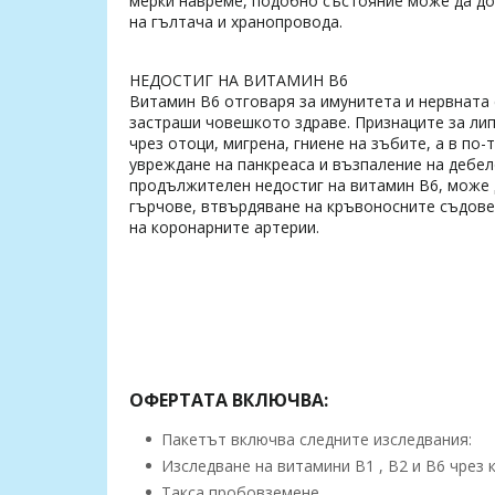
мерки навреме, подобно състояние може да до
на гълтача и хранопровода.
НЕДОСТИГ НА ВИТАМИН B6
Витамин B6 отговаря за имунитета и нервната 
застраши човешкото здраве. Признаците за лип
чрез отоци, мигрена, гниене на зъбите, а в по
увреждане на панкреаса и възпаление на дебел
продължителен недостиг на витамин B6, може д
гърчове, втвърдяване на кръвоносните съдове
на коронарните артерии.
ОФЕРТАТА ВКЛЮЧВА:
Пакетът включва следните изследвания:
Изследване на витамини B1 , B2 и B6 чрез 
Такса пробовземене.