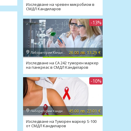
Изследване на чревен микробиом в
СМДЛ Кандиларов
-13%
26.00 лв. 13.29 €
Лаборатории Кандиларов
Изследване на CA 242 туморен маркер
на панкреас в СМДЛ Кандиларов
-10%
45.00 лв. 23.01 €
Лаборатории Кандиларов
Изследване на Туморен маркер S-100
от СМДЛ Кандиларов