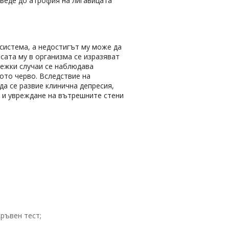
веде до атрофия на лигавицата
система, а недостигът му може да
сата му в организма се изразяват
-тежки случаи се наблюдава
ото черво. Вследствие на
а се развие клинична депресия,
 и увреждане на вътрешните стени
кръвен тест;