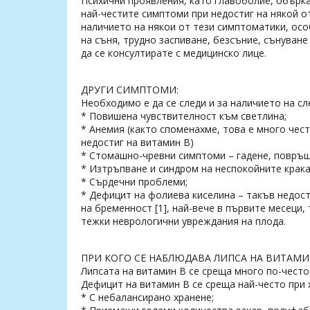
Психични проявления, като главоболие, обърка
най-честите симптоми при недостиг на някой о
наличието на някои от тези симптоматики, осо
на съня, трудно заспиване, безсъние, сънуван
да се консултирате с медицинско лице.
ДРУГИ СИМПТОМИ:
Необходимо е да се следи и за наличието на с
* Повишена чувствителност към светлина;
* Анемия (както споменахме, това е много чес
недостиг на витамин B)
* Стомашно-чревни симптоми – гадене, повръщ
* Изтръпване и синдром на неспокойните крака
* Сърдечни проблеми;
* Дефицит на фолиева киселина – такъв недост
на бременност [1], най-вече в първите месеци,
тежки неврологични увреждания на плода.
ПРИ КОГО СЕ НАБЛЮДАВА ЛИПСА НА ВИТАМИ
Липсата на витамин B се среща много по-често,
Дефицит на витамин B се среща най-често при 
* С небалансирано хранене;