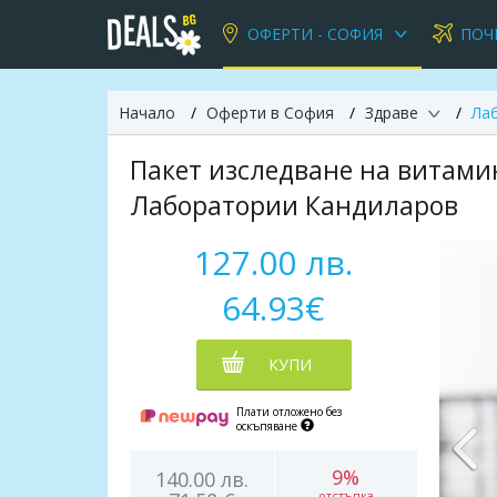
ОФЕРТИ - СОФИЯ
ПОЧ
Начало
Оферти в София
Здраве
Ла
Пакет изследване на витамин
Лаборатории Кандиларов
127.00 лв.
64.93€
КУПИ
Плати отложено без
оскъпяване
9%
140.00 лв.
отстъпка