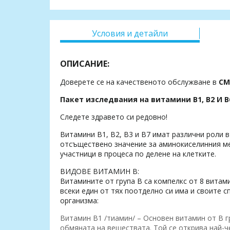
Условия и детайли
ОПИСАНИЕ:
Доверете се на качественото обслужване в
СМ
Пакет изследвания на витамини В1, В2 И В
Следете здравето си редовно!
Витамини B1, B2, B3 и B7 имат различни роли в
отсъществено значение за аминокиселинния ме
участници в процеса по делене на клетките.
ВИДОВЕ ВИТАМИН B:
Витамините от група B са компелкс от 8 витам
всеки един от тях поотделно си има и своите 
организма:
Витамин B1 /тиамин/ – Основен витамин от B г
обмяната на веществата. Той се открива най-ч