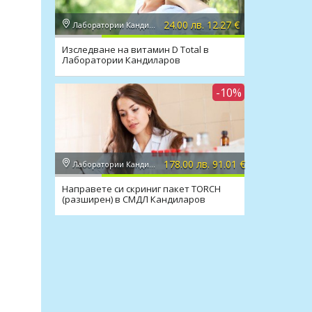
24.00 лв. 12.27 €
Лаборатории Кандиларов
Изследване на витамин D Total в
Лаборатории Кандиларов
-10%
178.00 лв. 91.01 €
Лаборатории Кандиларов
Направете си скриниг пакет TORCH
(разширен) в СМДЛ Кандиларов