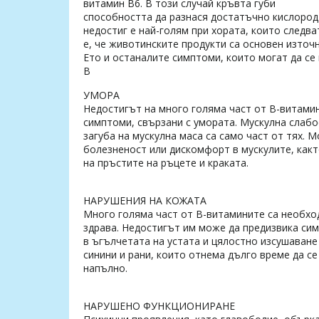
витамин B6. В този случай кръвта губи
способността да разнася достатъчно кислород 
недостиг е най-голям при хората, които следва
е, че животинските продукти са основен източн
Ето и останалите симптоми, които могат да се
B
УМОРА
Недостигът на много голяма част от В-витами
симптоми, свързани с умората. Мускулна слабо
загуба на мускулна маса са само част от тях.
болезненост или дискомфорт в мускулите, какт
на пръстите на ръцете и краката.
НАРУШЕНИЯ НА КОЖАТА
Много голяма част от B-витамините са необх
здрава. Недостигът им може да предизвика сим
в ъгълчетата на устата и цялостно изсушаване
синини и рани, които отнема дълго време да се
напълно.
НАРУШЕНО ФУНКЦИОНИРАНЕ