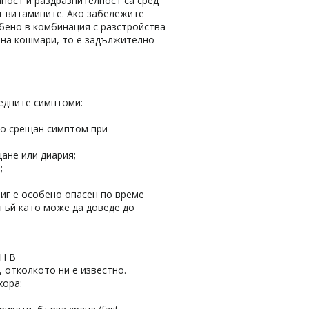
ност и раздразнителност са сред
т витамините. Ако забележите
бено в комбинация с разстройства
е на кошмари, то е задължително
ледните симптоми:
то срещан симптом при
ане или диария;
;
иг е особено опасен по време
 тъй като може да доведе до
Н B
 отколкото ни е известно.
хора: