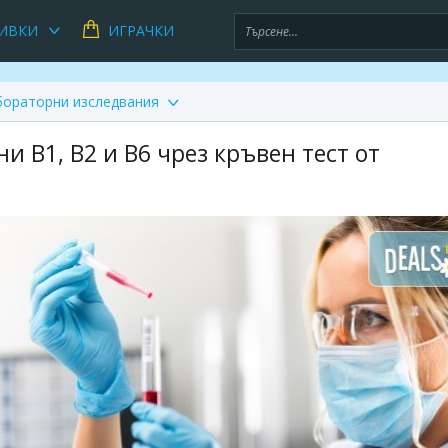
ИВКИ
ИГРАЧКИ
бораторни изследвания
и В1, В2 и В6 чрез кръвен тест от