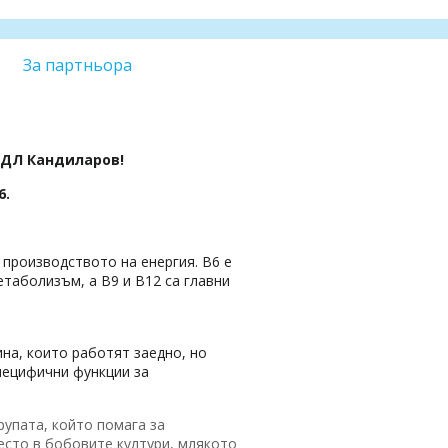
За партньора
ДЛ Кандиларов!
6.
 производството на енергия. B6 е
таболизъм, а B9 и B12 са главни
ина, които работят заедно, но
специфични функции за
рупата, който помага за
есто в бобовите култури, млякото