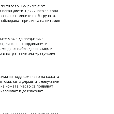
по тялото. Тук рискът от
т веган диети. Причината за това
ик на витамините от B-групата.
 наблюдават при липса на витамин
ните може да предизвика
ст, липса на координация и
 Може да се наблюдават също и
о и изтръпване или мравучкане
одими за поддържането на кожата
птоми, като дерматит, напукване
 на кожата. Често се появяват
 излекуват и да изчезнат