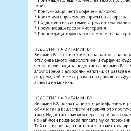
* Приемащи големи количества захар, полуфабр
food);
* Консумиращи често кофеин и алкохол;
* Които имат прекомерен прием на лекарства;
* Подложени на системен стрес, натоварване и
* Преминаващи през химиотерапия;
* Провеждащи хормонално-заместителна терап
НЕДОСТИГ НА ВИТАМИН B1
Витамин B1 е от изключителна важност за чов
отключва много неврологични и сърдечно-съдо
честите признаци за недостиг на витамин B1 е
злоупотреба с алкохолни напитки, се развива 
синдром, който се отразява на правилното фун
аспекти на мозъка.
НЕДОСТИГ НА ВИТАМИН B2
Витамин B2, познат още като рибофлавин, игр
обмяната на веществата и правилното протич
тяло. Недостигът му може да се прояви в пора
но най-ясен признак за липсата му са поражени
Той се зачервява, а повърхността му става дре