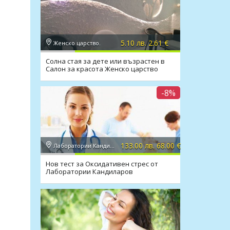
5.10 лв. 2.61 €
Женско царство.
Солна стая за дете или възрастен в
Салон за красота Женско царство
-8%
133.00 лв. 68.00 €
Лаборатории Кандиларов
Нов тест за Оксидативен стрес от
Лаборатории Кандиларов