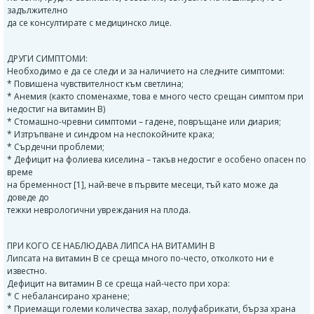
задължително
да се консултирате с медицинско лице.
ДРУГИ СИМПТОМИ:
Необходимо е да се следи и за наличието на следните симптоми:
* Повишена чувствителност към светлина;
* Анемия (както споменахме, това е много често срещан симптом при
недостиг на витамин B)
* Стомашно-чревни симптоми – гадене, повръщане или диария;
* Изтръпване и синдром на неспокойните крака;
* Сърдечни проблеми;
* Дефицит на фолиева киселина – такъв недостиг е особено опасен по
време
на бременност [1], най-вече в първите месеци, тъй като може да
доведе до
тежки неврологични увреждания на плода.
ПРИ КОГО СЕ НАБЛЮДАВА ЛИПСА НА ВИТАМИН B
Липсата на витамин B се среща много по-често, отколкото ни е
известно.
Дефицит на витамин B се среща най-често при хора:
* С небалансирано хранене;
* Приемащи големи количества захар, полуфабрикати, бърза храна