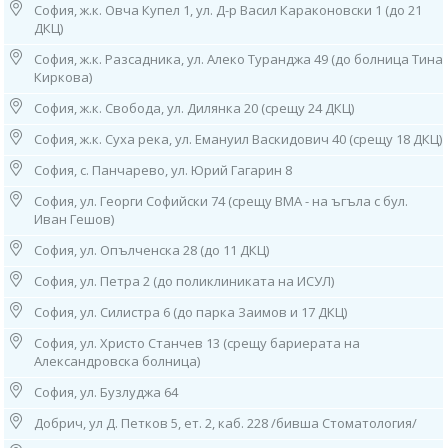
София, ж.к. Овча Купел 1, ул. Д-р Васил Караконовски 1 (до 21
7. София, ж.к. "Младост" 1,
ДКЦ)
ул. "Стоян Чомаков“
(срещу входа на спешното на Окръжна болница),
София, ж.к. Разсадника, ул. Алеко Туранджа 49 (до болница Тина
тел: 0882 244 828
Киркова)
Работно време:
07.30ч до 15.30ч /от понеделник до петък/
София, ж.к. Свобода, ул. Дилянка 20 (срещу 24 ДКЦ)
София, ж.к. Суха река, ул. Емануил Васкидович 40 (срещу 18 ДКЦ)
8. София, ж.к. “Банишора”, ул. “Братя Миладинови” 104-106 (зад 2
МБАЛ)
София, с. Панчарево, ул. Юрий Гагарин 8
тел: 0882 861 675
Работно време: 08.00ч до 16.00ч /от понеделник до петък/
София, ул. Георги Софийски 74 (срещу ВМА - на ъгъла с бул.
Иван Гешов)
9. гр. Нови Искър, ул. "Искърско дефиле" 120А
(до 31 ДКЦ), тел: 0882 862 234
София, ул. Опълченска 28 (до 11 ДКЦ)
Работно време: 08.00ч до 16.00ч /от понеделник до петък/
София, ул. Петра 2 (до поликлиниката на ИСУЛ)
10. София, ж.к. “Гоце Делчев”, ул. “Костенски Водопад”, бл. 242 (срещу
София, ул. Силистра 6 (до парка Заимов и 17 ДКЦ)
29 ДКЦ)
тел: 0884 011 499
София, ул. Христо Станчев 13 (срещу бариерата на
Работно време: 08.00ч до 16.00ч /от понеделник до петък/
Александровска болница)
11. София, ж.к. “Люлин” 2, бл. 217, вх. Д, ет. 1 (до 26 ДКЦ)
София, ул. Бузлуджа 64
тел: 0886 550 774
Добрич, ул Д. Петков 5, ет. 2, каб. 228 /бивша Стоматология/
Работно време: 08.00ч до 16.00ч /от понеделник до петък/