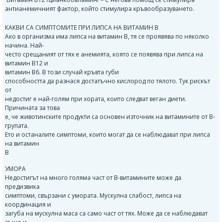
антианемичният фактор, който стимулира кръвообразуването.
КАКВИ СА СИМПТОМИТЕ ПРИ ЛИПСА НА ВИТАМИН B
Ако в организма има липса на витамин B, тя се проявява по няколко
начина. Най-
често срещаният от тях е анемията, която се появява при липса на
витамин B12 и
витамин B6. В този случай кръвта губи
способността да разнася достатъчно кислород по тялото. Тук рискът
от
недостиг е най-голям при хората, които следват веган диети.
Причината за това
е, че животинските продукти са основен източник на витамините от B-
групата.
Ето и останалите симптоми, които могат да се наблюдават при липса
на витамин
B
УМОРА
Недостигът на много голяма част от В-витамините може да
предизвика
симптоми, свързани с умората. Мускулна слабост, липса на
координация и
загуба на мускулна маса са само част от тях. Може да се наблюдават