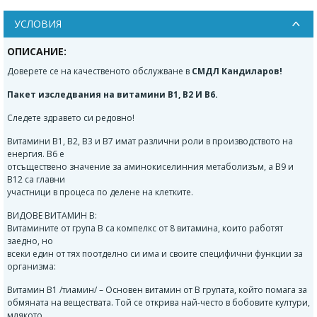
УСЛОВИЯ
ОПИСАНИЕ:
Доверете се на качественото обслужване в
СМДЛ Кандиларов!
Пакет изследвания на витамини В1, В2 И В6.
Следете здравето си редовно!
Витамини B1, B2, B3 и B7 имат различни роли в производството на
енергия. B6 е
отсъществено значение за аминокиселинния метаболизъм, а B9 и
B12 са главни
участници в процеса по делене на клетките.
ВИДОВЕ ВИТАМИН B:
Витамините от група B са компелкс от 8 витамина, които работят
заедно, но
всеки един от тях поотделно си има и своите специфични функции за
организма:
Витамин B1 /тиамин/ – Основен витамин от B групата, който помага за
обмяната на веществата. Той се открива най-често в бобовите култури,
млякото