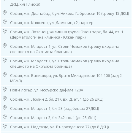
Работно време:
ДКЦ, х-л Плиска)
08.00ч до 16.00ч /от понеделник до петък/
София, ж.к. Дианабад, бул. Никола Габровски 19 (срещу 15 ДКЦ)
3. София, ж.к. “Гоце Делчев”, ул. “Костенски Водопад”, бл. 242 (срещу
София, ж.к. Княжево, ул. Дамяница 2, партер
29 ДКЦ)
тел: 0884 011 499
София, ж.к. Лозенец, жилищна група Южен парк, бл. 44, ет. 1
Работно време: 08.00ч до 16.00ч /от понеделник до петък/
(Дерматологична клиника - Южен парк)
4. София, ж.к. "Гео Милев", ул. „Александър фон Хумболт“ 23
София, ж.к. Младост 1, ул. Стоян Чомаков (срещу входа на
(срещу 22 ДКЦ, х-л Плиска),
спешното на Окръжна болница)
тел: 0886 55 38 95
София, ж.к. Младост 1, ул. Стоян Чомаков (срещу входа на
Работно време:
спешното на Окръжна болница)
08.00ч до 16.00ч /от понеделник до петък/
София, ж.к. Банишора, ул. Братя Миладинови 104-106 (зад 2
5. София, ж.к. "Княжево", ул. “Дамяница” 2, партер
МБАЛ)
тел: 0882 720 552
Работно време: 08.00ч до 16.00ч /от понеделник до петък/
Нови Искър, ул. Искърско дефиле 120А
София, ж.к. Люлин 2, бл. 217, вх. Д, ет. 1 (до 26 ДКЦ)
6. София, ж.к. "Лозенец",
жилищна група "Южен Парк",
София, ж.к. Младост 1, бл. 53 (зад бивша 27ДКЦ)
бл. 44, ет. 1 (в Дерматологична Клиника - "Южен Парк"),
тел: 0882 115 120
София, ж.к. Младост 3, бл. 342, вх. 1 (до 25 ДКЦ)
Работно време:
09.00ч до 13.00ч /от понеделник до петък/
София, ж.к. Надежда, ул. Възрожденска 77 (до 8 ДКЦ)