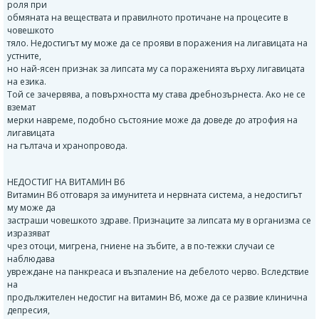
роля при
обмяната на веществата и правилното протичане на процесите в
човешкото
тяло. Недостигът му може да се прояви в поражения на лигавицата на
устните,
но най-ясен признак за липсата му са пораженията върху лигавицата
на езика.
Той се зачервява, а повърхността му става дребнозърнеста. Ако не се
вземат
мерки навреме, подобно състояние може да доведе до атрофия на
лигавицата
на гълтача и хранопровода.
НЕДОСТИГ НА ВИТАМИН B6
Витамин B6 отговаря за имунитета и нервната система, а недостигът
му може да
застраши човешкото здраве. Признаците за липсата му в организма се
изразяват
чрез отоци, мигрена, гниене на зъбите, а в по-тежки случаи се
наблюдава
увреждане на панкреаса и възпаление на дебелото черво. Вследствие
на
продължителен недостиг на витамин B6, може да се развие клинична
депресия,