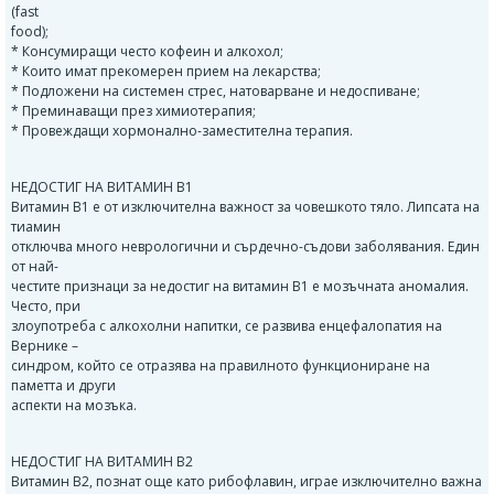
(fast
food);
* Консумиращи често кофеин и алкохол;
* Които имат прекомерен прием на лекарства;
* Подложени на системен стрес, натоварване и недоспиване;
* Преминаващи през химиотерапия;
* Провеждащи хормонално-заместителна терапия.
НЕДОСТИГ НА ВИТАМИН B1
Витамин B1 е от изключителна важност за човешкото тяло. Липсата на
тиамин
отключва много неврологични и сърдечно-съдови заболявания. Един
от най-
честите признаци за недостиг на витамин B1 е мозъчната аномалия.
Често, при
злоупотреба с алкохолни напитки, се развива енцефалопатия на
Вернике –
синдром, който се отразява на правилното функциониране на
паметта и други
аспекти на мозъка.
НЕДОСТИГ НА ВИТАМИН B2
Витамин B2, познат още като рибофлавин, играе изключително важна