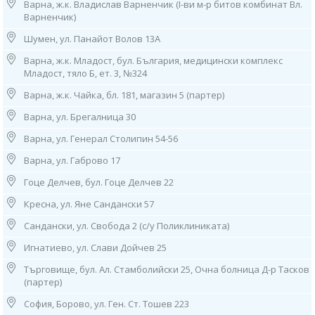
Варна, ж.к. Владислав Варненчик (I-ви м-р битов комбинат Вл.
12. София, ж.к. “Младост” 1, бл. 53 (зад бивша 27ДКЦ)
Варненчик)
тел: 0884 649 340
Работно време:
Шумен, ул. Панайот Волов 13А
08.00ч до 16.00ч /от понеделник до петък/
Варна, ж.к. Младост, бул. България, медицински комплекс
Младост, тяло Б, ет. 3, №324
13. София, ж.к. “Младост” 3, бл. 342, вх. 1 (до 25 ДКЦ)
тел: 0885 50 34 21
Варна, ж.к. Чайка, бл. 181, магазин 5 (партер)
Работно време:
08.00ч до 16.00ч /от понеделник до петък/
Варна, ул. Брегалница 30
14. София, ж.к. “Надежда”, ул. ”Възрожденска” 77
Варна, ул. Генерал Столипин 54-56
(до 8 ДКЦ), тел: 0884 015 182
Варна, ул. Габрово 17
Работно време: 08.00ч до 16.00ч /от понеделник до петък/
Гоце Делчев, бул. Гоце Делчев 22
15. София, ж.к. “Овча Купел″ 1, ул. “Д-р Васил Караконовски” 1
(до 21 ДКЦ), тел: 0882 592 021
Кресна, ул. Яне Сандански 57
Работно време: 08.00ч до 16.00ч /от понеделник до петък/
Сандански, ул. Свобода 2 (с/у Поликлиниката)
16. София, ж.к. “Разсадника”, ул. “Алеко Туранджа” 49 (до болница
Игнатиево, ул. Слави Дойчев 25
Тина Киркова)
тел: 0885 901 129
Търговище, бул. Ал. Стамболийски 25, Очна болница Д-р Тасков
Работно време: 08.00ч до 16.00ч /от понеделник до петък/
(партер)
17. София, ж.к. “Свобода”, ул. ”Дилянка” 20
София, Борово, ул. Ген. Ст. Тошев 223
(срещу 24 ДКЦ)