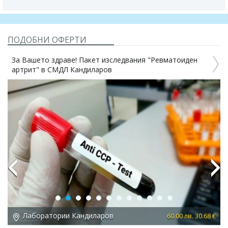
ПОДОБНИ ОФЕРТИ
шето здраве! Пакет изследвания "Ревматоиден
Изследване
т" в СМДЛ Кандиларов
Лаборатор
Previous
Next
боратории Кандиларов
Лабора
60.00 лв. 30.68 €