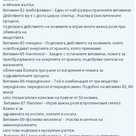
и яйчния жълтък.
Витамин B2 /рибофлавин/ – Един от най-разпространените витамини.
Действието му е с доста широк спектър. Участва в окислителните
процеси,
подпомага действието на ензимите и играе много важна роля при
обмяната на
веществата.
Витамин B3 /ниацин/ – Подпомага действието на ензимите, които
освобождават енергията от храната, която приемаме.
Витамин B5 /пантенол/ – Заедно с останалите витамини, помага за
преобразуването на енергията от храната, подобрява синтеза на
мазнините,
облекчава болката при рани от изгаряния и помага за
оздравителните процеси.
Витамин B6 /пиридоксин/ – Той е комбинация от три вещества –
пиридоксин, пиридоксал и пиридоксамин. Подобно на витамин B2, B6
влиза
като спомагателен коензим на повече от 50 ензима.
Витамин B7 /биотин/ – Играе важна роля в протеиновия синтез.
Важен е за
здравината на костите, ноктите и косата.
Витамин B9 /фолиева киселина/ – Участва в синтеза на
аминокиселините,
като това подпомага мускулния растеж.
Витамин B12 /цианкобаламин/ – С негова помощ се стимулира