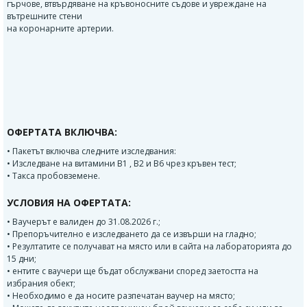
гърчове, втвърдяване на кръвоносните съдове и увреждане на
вътрешните стени
на коронарните артерии.
ОФЕРТАТА ВКЛЮЧВА:
• Пакетът включва следните изследвания:
• Изследване на витамини B1 , B2 и B6 чрез кръвен тест;
• Такса пробовземене.
УСЛОВИЯ НА ОФЕРТАТА:
• Ваучерът е валиден до 31.08.2026 г.;
• Препоръчително е изследването да се извърши на гладно;
• Резултатите се получават на място или в сайта на лабораторията до
15 дни;
• ентите с ваучери ще бъдат обслужвани според заетостта на
избрания обект;
• Необходимо е да носите разпечатан ваучер на място;