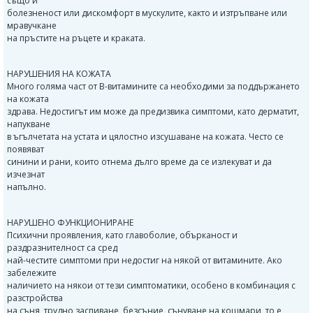
също и
болезненост или дискомфорт в мускулите, както и изтръпване или
мравучкане
на пръстите на ръцете и краката.
НАРУШЕНИЯ НА КОЖАТА
Много голяма част от B-витамините са необходими за поддържането
на кожата
здрава. Недостигът им може да предизвика симптоми, като дерматит,
напукване
в ъгълчетата на устата и цялостно изсушаване на кожата. Често се
появяват
синини и рани, които отнема дълго време да се излекуват и да
изчезнат
напълно.
НАРУШЕНО ФУНКЦИОНИРАНЕ
Психични проявления, като главоболие, обърканост и
раздразнителност са сред
най-честите симптоми при недостиг на някой от витамините. Ако
забележите
наличието на някои от тези симптоматики, особено в комбинация с
разстройства
на съня, трудно заспиване, безсъние, сънуване на кошмари, то е