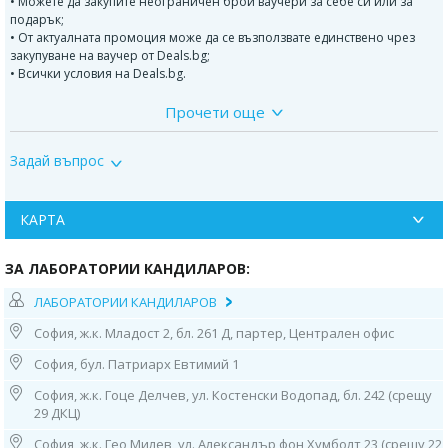
• Можете да закупите неограничен брой ваучери за себе си или за
подарък;
• От актуалната промоция може да се възползвате единствено чрез
закупуване на ваучер от Deals.bg;
• Всички условия на Deals.bg.
Прочети още
ДОПЪЛНИТЕЛНА ИНФОРМАЦИЯ:
ПАКЕТЪТ ВКЛЮЧВА СЛЕДНИТЕ ИЗСЛЕДВАНИЯ:
Задай въпрос
Изследване на витамини B1 , B2 и B6 чрез кръвен тест;
Такса пробовземене.
КАРТА
Контакти:
ЗА ЛАБОРАТОРИИ КАНДИЛАРОВ:
1. София, ул. “Бузлуджа” 64
тел: 0885 252 467, 02/952 21 36
ЛАБОРАТОРИИ КАНДИЛАРОВ
Работно време:
София, ж.к. Младост 2, бл. 261 Д, партер, Централен офис
07.30ч до 19.00ч /от понеделник до петък/;
8.30ч-14.30ч /събота и неделя/
София, бул. Патриарх Евтимий 1
София, ж.к. Гоце Делчев, ул. Костенски Водопад, бл. 242 (срещу
2. София, бул. “Патриарх Евтимий" 1
29 ДКЦ)
МЦ “Юмедис”, ет. 2 (до кино "Одеон")
тел: 0884 221 403
София, ж.к. Гео Милев, ул. Александър фон Хумболт 23 (срещу 22