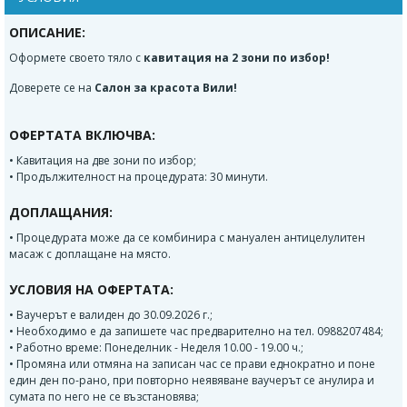
ОПИСАНИЕ:
Оформете своето тяло с
кавитация на 2 зони по избор!
Доверете се на
Салон за красота Вили!
ОФЕРТАТА ВКЛЮЧВА:
• Кавитация на две зони по избор;
• Продължителност на процедурата: 30 минути.
ДОПЛАЩАНИЯ:
• Процедурата може да се комбинира с мануален антицелулитен
масаж с доплащане на място.
УСЛОВИЯ НА ОФЕРТАТА:
• Ваучерът е валиден до 30.09.2026 г.;
• Необходимо е да запишете час предварително на тел. 0988207484;
• Работно време: Понеделник - Неделя 10.00 - 19.00 ч.;
• Промяна или отмяна на записан час се прави еднократно и поне
един ден по-рано, при повторно неявяване ваучерът се анулира и
сумата по него не се възстановява;