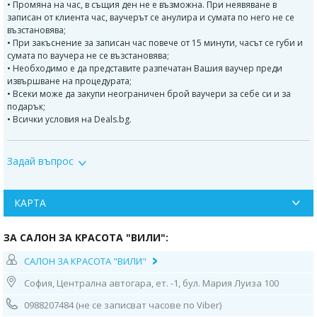
• Промяна на час, в същия ден не е възможна. При неявяване в
записан от клиента час, ваучерът се анулира и сумата по него не се
възстановява;
• При закъснение за записан час повече от 15 минути, часът се губи и
сумата по ваучера не се възстановява;
• Необходимо е да представите разпечатан Вашия ваучер преди
извършване на процедурата;
• Всеки може да закупи неограничен брой ваучери за себе си и за
подарък;
• Всички условия на Deals.bg.
Кавитация на две зони 30мин.
Апаратът за кавитация използва нискочестотни ултразвукови вълни
Задай въпрос
/40 KHZ/ за разрушаване на мазнините в организма, което води до
общо отслабване и до коригиране на формите на тялото. Днес,
милиони хора избират този метод. Методът е създаден и проектиран
КАРТА
в Европа, като съвременните изследвания го посочват като най-
надеждният и безвреден метод за разрушаване на мастните депа.
Лечението е одобрено от FDA и има напълно неинвазивен характер.
ЗА САЛОН ЗА КРАСОТА "ВИЛИ":
Някои учени сравняват процеса на кавитация с класическа липосукция
и го наричат неинвазивна ултразвукова липосукция. Макар и да не се
САЛОН ЗА КРАСОТА "ВИЛИ"
използват оперативна интервенция, инжекция, упойка или
София, Централна автогара, ет. -1, бул. Мария Луиза 100
дългосрочна рехабилитация, ефектът при повечето хора е видим още
след първата процедура. Обиколките намаляват от 2 до 4 см. Не оставя
0988207484 (не се записват часове по Viber)
следи върху кожата под формата на синини или тъканни повреди и