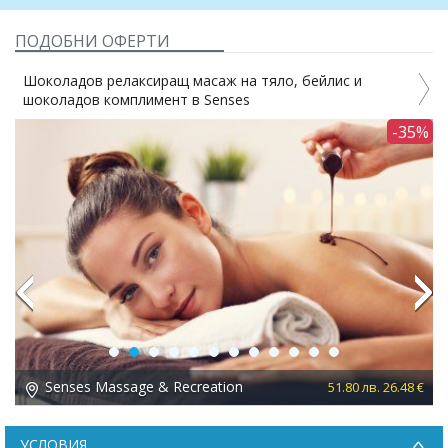
ПОДОБНИ ОФЕРТИ
Шоколадов релаксиращ масаж на тяло, бейлис и
шоколадов комплимент в Senses
1%
-35%
Previous
Next
Senses Massage & Recreation
 €
51.80 лв. 26.48 €
УСЛОВИЯ