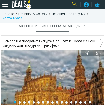
Начало
Почивки & Хотели
Испания
Каталуния
USER
Коста Брава
АКТИВНИ ОФЕРТИ НА АБАКС (
1
/
17
)
Самолетна програма! Екскурзия до Златна Прага с 4 нощ.,
закуски, доп. екскурзии, трансфери
2