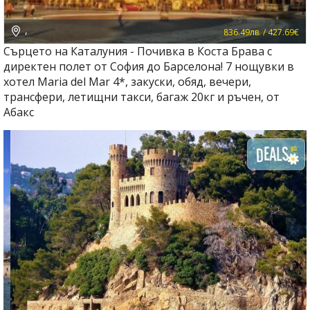
,
836.49лв. / 427.69€
Сърцето на Каталуния - Почивка в Коста Брава с
директен полет от София до Барселона! 7 нощувки в
хотел Maria del Mar 4*, закуски, обяд, вечери,
трансфери, летищни такси, багаж 20кг и ръчен, от
Абакс