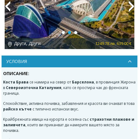
Previous
Next
Други, Други
 €
1249.78 лв. 639.00 €
УСЛОВИЯ
ОПИСАНИЕ:
Коста Брава
се намира на север от
Барселона
, в провинция Жирона
в
Североизточна Каталуния
, като се простира чак до френската
граница.
Спокойствие, активна почивка, забавления и красота ви очакват в това
райско кътче
с типично испански вкус.
Крайбрежната ивица на курорта е осеяна със
страхотни плажове и
заливчета
, които ви приканват да намерите вашето място за
почивка.