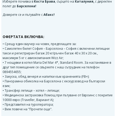
Изберете почивка в
Коста Брава
, сърцето на
Каталуния,
с директен
полет до
Барселона!
Доверете се и пътувайте с
Абакс!
ОФЕРТАТА ВКЛЮЧВА:
• Срещу един ваучер на човек, предплащате за:
• Самолетен билет София – Барселона – София с включени летищни
такси и регистриран багаж 20 кг/ръчен багаж 40 х 30 х 20 см.,
максимум 5 кг с авиокомпания Wizz Air;
• 7 нощувки в хотел Maria Del Mar 4*, Standard Room. За настаняване в
друг тип помещение се свържете с наш сътрудник на телефон
0894554655;
• Закуска, обяд, вечеря и напитки към храненията (FB+);
• Панорамна обиколка на Барселона с екскурзовод на български
език;
• Трансфер летище – хотел – летище;
• Медицинска застраховка Помощ при пътуване от Евроинс с покритие
10000 евро (Traveller, Вариант А);
• Представител на туроператора;
• Виж повече на "Прочети още".