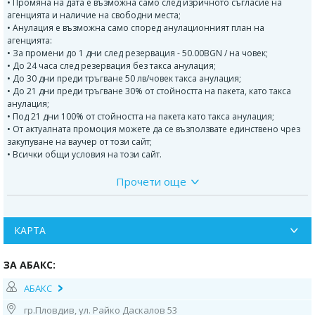
• Промяна на дата е възможна само след изричното съгласие на
агенцията и наличие на свободни места;
• Анулация е възможна само според анулационният план на
агенцията:
• За промени до 1 дни след резервация - 50.00BGN / на човек;
• До 24 часа след резервация без такса анулация;
• До 30 дни преди тръгване 50 лв/човек такса анулация;
• До 21 дни преди тръгване 30% от стойността на пакета, като такса
анулация;
• Под 21 дни 100% от стойността на пакета като такса анулация;
• От актуалната промоция можете да се възползвате единствено чрез
закупуване на ваучер от този сайт;
• Всички общи условия на този сайт.
Прочети още
SОпОписание на хотелаисание на хотелаStandard room -
Промоционална цена, валидна само за нови резервации,
направени в периода от 16.05 до 31.05.2023 г. или до Описание
на хотела
КАРТА
ОПИСАНИЕ НА ХОТЕЛ Maria Del Mar 4* - Топ хотел в района на
Коста Брава с отлична оценка!
ЗА АБАКС:
МЕСТОПОЛОЖЕНИЕ
АБАКС
Хотелът се намира в сърцето на курорта Лорет де Мар, на 300 метра от
гр.Пловдив, ул. Райко Даскалов 53
централния плаж и на около 15 минути от плаж Fаnals.