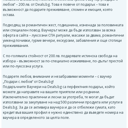
любов“ – 200 лв. от Deals.bg. Това е повече от подарък – това е
възможност да подарите преживяване, спомен и емоция, която
остава.
Подходящ за романтичен жест, годишнина, изненада за половинката
или специален повод. Ваучерът може да бъде използван за всяка
оферта в сайта – луксозни СПА ритуали, масажи за двама, романтични
уикенд почивки, гурме вечери, екскурзии, забавления и още стотици
преживявания.
С по-голямата стойност от 200 лв. подарявате истинска свобода на
избора – възможност за по-специално изживяване, по-дълъг престой
или по-луксозна услуга.
Подарете любов, внимание и незабравими моменти – с ваучер
„Подари с любов“ от Deals.bg!
Подаръчните Ваучери на Deals.bg са перфектния подарък, който
можете да направите на вашите приятели или роднини.
Изключително практични и лесни за употреба, те могат да бъдат
използвани за закупуване на над 500 различни продукта или услуги в
Deals.bg. За да се активира ваучера и да се отбележи сумата, като
кредит във вашия профил е нужно единствено да въведете номера на
ваучера в определеното за целта поле.