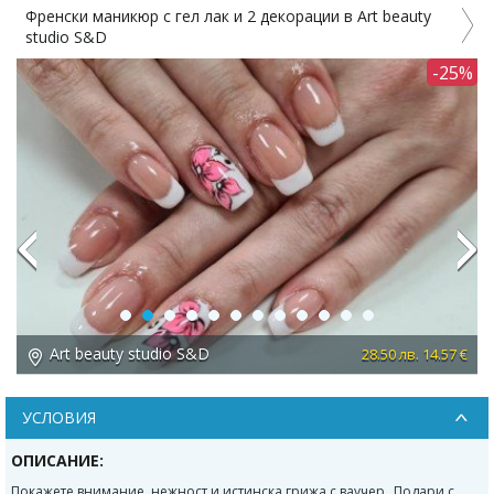
Френски маникюр с гел лак и 2 декорации в Art beauty
studio S&D
С
-25%
Previous
Next
Art beauty studio S&D
 €
28.50 лв. 14.57 €
УСЛОВИЯ
ОПИСАНИЕ:
Покажете внимание, нежност и истинска грижа с ваучер „Подари с