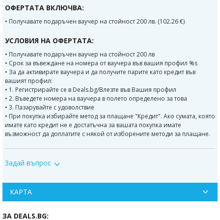
ОФЕРТАТА ВКЛЮЧВА:
• Получавате подаръчен ваучер на стойност 200 лв. (102.26 €)
УСЛОВИЯ НА ОФЕРТАТА:
• Получавате подаръчен ваучер на стойност 200 лв
• Срок за въвеждане на номера от ваучера във вашия профил %s
• За да активирате ваучера и да получите парите като кредит във
вашият профил:
• 1. Регистрирайте се в Deals.bg/Влезте във Вашия профил
• 2. Въведете номера на ваучера в полето определено за това
• 3. Пазарувайте с удоволствие
• При покупка избирайте метод за плащане "Кредит". Ако сумата, която
имате като кредит не е достатъчна за вашата покупка имате
възможност да доплатите с някой от изборените методи за плащане.
...
Задай въпрос
КАРТА
ЗА DEALS.BG: