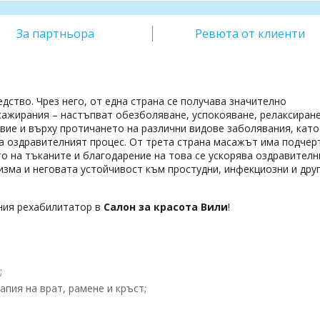
За партньора
Ревюта от клиенти
ство. Чрез него, от една страна се получава значително
сажирания – настъпват обезболяване, успокояване, релаксиране
твие и върху протичането на различни видове заболявания, като
ва оздравителният процес. От трета страна масажът има подчер
о на тъканите и благодарение на това се ускорява оздравителн
изма и неговата устойчивост към простудни, инфекциозни и дру
ния рехабилитатор в
Салон за красота Вили
!
;
пия на врат, рамене и кръст;