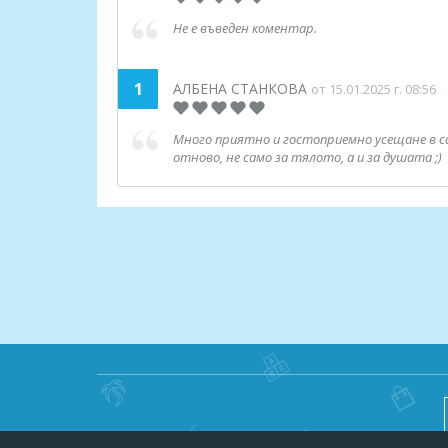
фактори.
Не е въведен коментар.
* * *
Важно! От актуалната промоция може да се въз
1
АЛБЕНА СТАНКОВА
от 15.01.2025 г. 08:56
срок ваучер се счита за НЕВАЛИДЕН и сумата п
Много приятно и гостоприемно усещане в с
отново, не само за тялото, а и за душата ;)