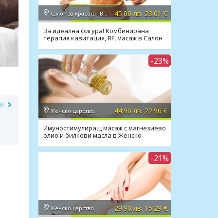
45.00 лв. 23.01 €
Салон за красота "Вили"
За идеална фигура! Комбинирана
терапия кавитация, RF, масаж в Салон
Вили
-23%
ИЯ
44.90 лв. 22.96 €
Женско царство.
Имуностимулиращ масаж с магнезиево
олио и билкови масла в Женско
Царство Център
-21%
29.90 лв. 15.29 €
Женско царство.