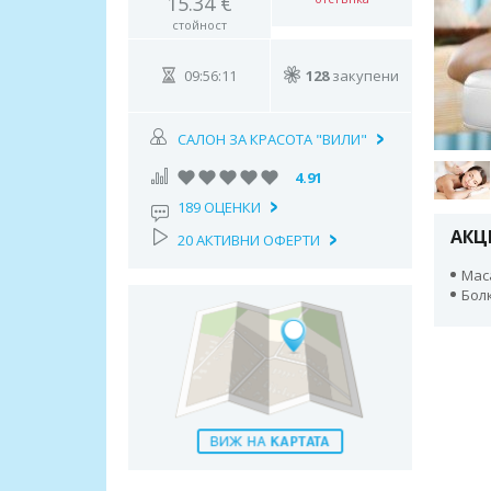
15.34 €
стойност
09:56:11
128
закупени
САЛОН ЗА КРАСОТА "ВИЛИ"
4.91
189 ОЦЕНКИ
АКЦ
20 АКТИВНИ ОФЕРТИ
Мас
Бол