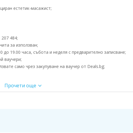
циран естетик-масажист;
 207 484;
чита за използван;
0 до 19.00 часа, събота и неделя с предварително записване;
й ваучери;
вате само чрез закупуване на ваучер от Deals.bg;
Прочети още
нкритската и гръцка дума “массо”- мачкам с ръце, други от латинското “мас
леко натискам, или от древноеврейското “машаш”, преведено като опипвам.
е от етеричните масла, масажът има силно тонизиращо действие
ане от натрупаните през работната седмица стрес, умора и
отпускане на мускулите и премахване на напрежението чрез