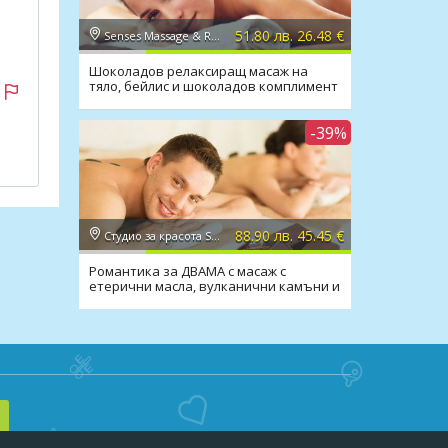
51.80 лв. 26.48 €
Senses Massage & Recreation
Шоколадов релаксиращ масаж на
ван в
тяло, бейлис и шоколадов комплимент
в Senses
-39%
88.90 лв. 45.45 €
Студио за красота Secret Vision
Романтика за ДВАМА с масаж с
етерични масла, вулканични камъни и
вино в Secret Vision