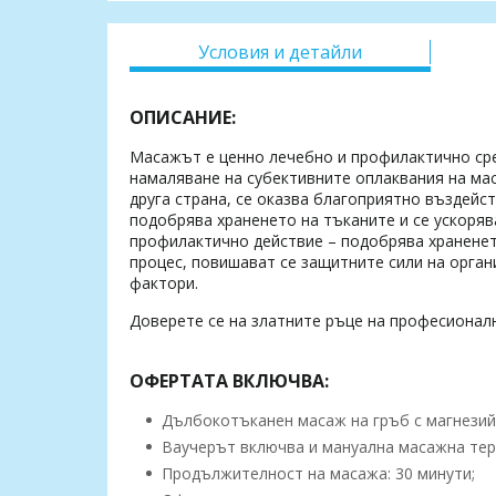
Условия и детайли
ОПИСАНИЕ:
Масажът е ценно лечебно и профилактично сред
намаляване на субективните оплаквания на ма
друга страна, се оказва благоприятно въздейс
подобрява храненето на тъканите и се ускоря
профилактично действие – подобрява храненет
процес, повишават се защитните сили на орган
фактори.
Доверете се на златните ръце на професионал
ОФЕРТАТА ВКЛЮЧВА:
Дълбокотъканен масаж на гръб с магнезий
Ваучерът включва и мануална масажна тера
Продължителност на масажа: 30 минути;