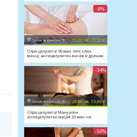
-8%
55.00 лв. 28.12 €
Салон за красота "Вили"
Спри целулита! 90 мин. гипс клин
маска, антицвлулитен масаж и дренаж
в Салон Вили
-34%
са”-
26.60 лв. 13.60 €
Салон за красота "Вили"
Спри целулита! Мануален
 и
антицелулитен масаж 30 мин. на
всички зони в Салон Вили
-50%