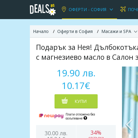
ОФЕРТИ - СОФИЯ
ПОЧ
Начало
Оферти в София
Масажи и SPA
Подарък за Нея! Дълбокотъка
с магнезиево масло в Салон 
19.90 лв.
10.17€
КУПИ
Плати отложено без
оскъпяване
34%
30.00 лв.
отстъпка