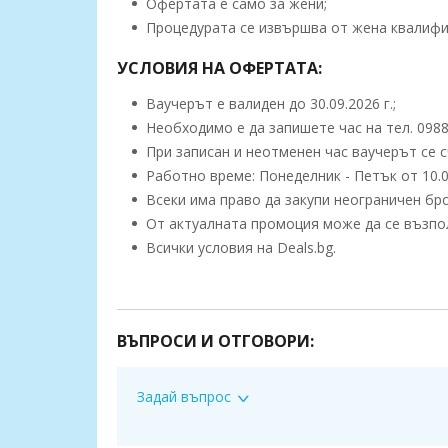
Офертата е само за жени;
Процедурата се извършва от жена квалифи
УСЛОВИЯ НА ОФЕРТАТА:
Ваучерът е валиден до 30.09.2026 г.;
Необходимo е да запишете час на тел. 0988
При записан и неотменен час ваучерът се с
Работно време: Понеделник - Петък от 10.0
Всеки има право да закупи неограничен бро
От актуалната промоция може да се възполз
Всички условия на Deals.bg.
Едни автори смятат, че думата “масаж” произлиза от са
ВЪПРОСИ И ОТГОВОРИ:
прилепване на пръстите, трети от арабското “масс”- 
Благодарение и на техниките, и на екстрактит
зареждане на тялото с нови сили чрез премахв
Задай въпрос
пренатоварващи емоции.
Класическият масаж
най-общо представлява 