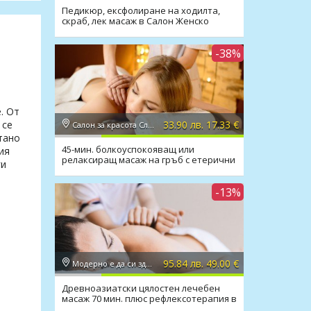
Педикюр, ексфолиране на ходилта,
скраб, лек масаж в Салон Женско
Царство
-38%
. От
33.90 лв. 17.33 €
 се
Салон за красота Слънчев ден
тано
45-мин. болкоуспокояващ или
ия
релаксиращ масаж на гръб с етерични
ги
масла в Салон Слънчев ден
-13%
95.84 лв. 49.00 €
Модерно е да си здрав
Древноазиатски цялостен лечебен
масаж 70 мин. плюс рефлексотерапия в
Модерно е да си здрав