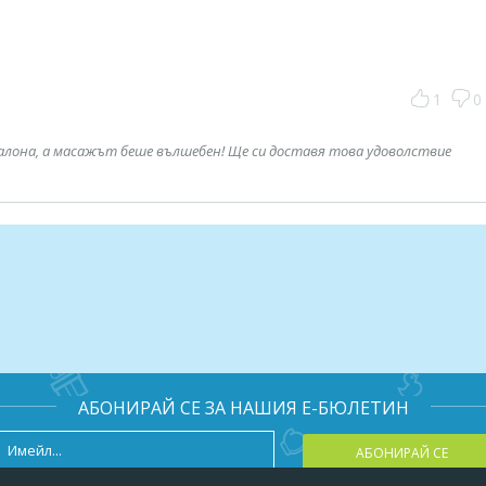
ползвате само чрез закупуване на ваучер от Deals.bg Неизполз
1
0
о него не се възстановява.
алона, а масажът беше вълшебен! Ще си доставя това удоволствие
АБОНИРАЙ СЕ ЗА НАШИЯ Е-БЮЛЕТИН
АБОНИРАЙ СЕ