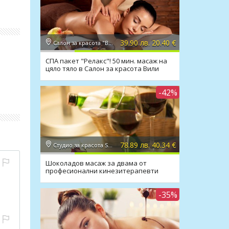
39.90 лв. 20.40 €
Салон за красота "Вили"
СПА пакет "Релакс"! 50 мин. масаж на
цяло тяло в Салон за красота Вили
вие –
-42%
78.89 лв. 40.34 €
Студио за красота Secret Vision
жните
Шоколадов масаж за двама от
професионални кинезитерапевти
. От
 се
-35%
тано
ия
ги