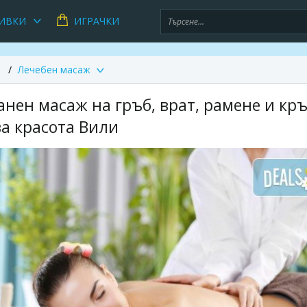
ИВКИ
ИГРАЧКИ
Лечебен масаж
нен масаж на гръб, врат, рамене и кръ
за красота Вили