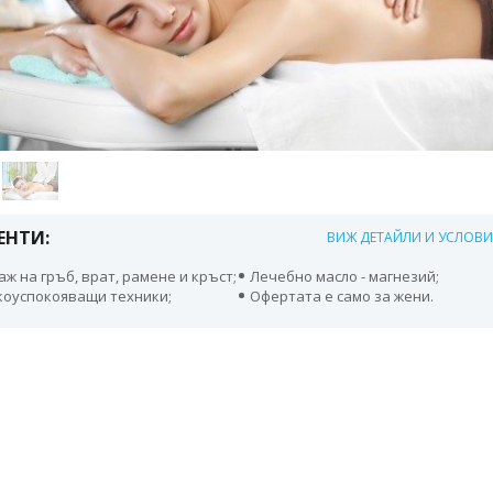
ЕНТИ:
ВИЖ ДЕТАЙЛИ И УСЛОВ
аж на гръб, врат, рамене и кръст;
Лечебно масло - магнезий;
коуспокояващи техники;
Офертата е само за жени.