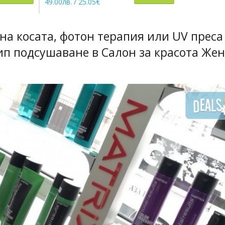
49.00лв. / 25.05€
25.90лв. / 1
а косата, фотон терапия или UV преса
ип подсушаване в Салон за красота Жен