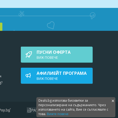
 вкара
ПУСНИ ОФЕРТА
ВИЖ ПОВEЧЕ
укта в
АФИЛИЕЙТ ПРОГРАМА
атин,
и
ВИЖ ПОВEЧЕ
g?
×
Deals.bg използва бисквитки за
персонализиране на съдържанието. Чрез
използването на сайта, Вие се съгласявате с
това.
Вижте повече
рок