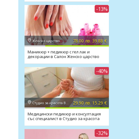
-13%
78.00 лв. 39.88 €
Женско царство.
Маникюр + педикюр с гел лак и
декорации в Салон Женско царство
-40%
29.90 лв. 15.29 €
Студио за красота Bellisima
Медицински педикюр и консултация
със специалист в Студио за красота
Bellisima
-32%