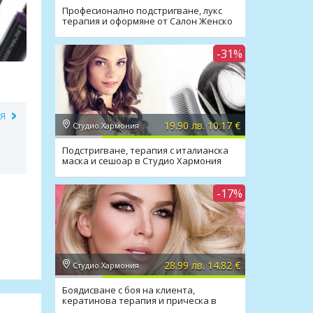
Професионално подстригване, лукс
терапия и оформяне от Салон Женско
царство
-31%
ИЯ
19.90 лв. 10.17 €
Студио Хармония
Подстригване, терапия с италианска
маска и сешоар в Студио Хармония
-17%
28.99 лв. 14.82 €
Студио Хармония
Боядисване с боя на клиента,
кератинова терапия и прическа в
Студио Хармония