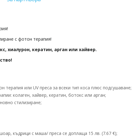
зия!
иране с фотон терапия!
кс, хиалурон, кератин, арган или хайвер.
рство!
н терапия или UV преса за всеки тип коса плюс подсушаване;
апии: колаген, хайвер, кератин, ботокс или арган;
новно стилизиране;
оар, къдрици с маша/ преса се доплаща 15 лв. (7.67 €);