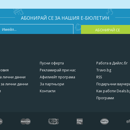
лаген, хайвер, ботокс или арган;
най-различни видове ампули;
със специален шампоан с цел отваряне на космения фуликул;
АБОНИРАЙ СЕ ЗА НАШИЯ Е-БЮЛЕТИН
елия косъм на косата;
АБОНИРАЙ СЕ
 студения лазер е с помощта на вълна с определена дължина, да
ния фуликул да произвежда колаген, еластан и продеини;
Пусни оферта
Работа в Дийлс.бг
азвук - това е процес, който цели допълнително да въведе прод
ловия
Рекламирай при нас
Travo.bg
а лични данни
Афилиейт програма
RSS
 сешоар с удърна доза спрей, съдържащ колаген, хайвер, кер
 за лични данни
За партньори
Подаръчни ваучер
и
Контакти
Как работи Deals.b
а.
Програми
я само чрез закупуване на ваучер от Deals.bg. Неизползван в с