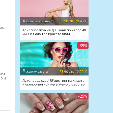
39.90 лв. 20.40 €
Салон за красота "Вили"
дост
Криолиполиза на ДВЕ зони по избор 40
мин. в Салон за красота Вили
-39%
23.90 лв. 12.22 €
Женско царство.
ика
но и
Лукс процедура! RF лифтинг на лицето
и околоочен контур в Женско царство
-25%