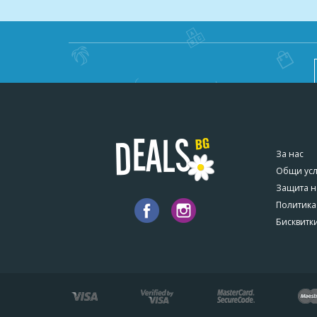
- За процедурата се използват терапии като: ко
- Започваме с масажно измиваме на скалпа Ви 
- Нанасяме терапията нежно и старателно по ц
- Оработка с фотон лазер с син лъч - целта на
продукта дълбоко в косъма и да възбуди косме
- Изплакване на косата;
- Нанасяне на силен флуид към терапията;
За нас
- Обработка с хай-тек преса с инфраред и ултр
Общи ус
дълбочина на косъма;
Защита н
- Подготовка на косата преди обработка със
Политика
ботокс или арган;
Бисквитк
- Заглаждаме косата Ви с фина струя на сешоар
*****
ВАЖНО!
Може да се възползвате от актуалната промоци