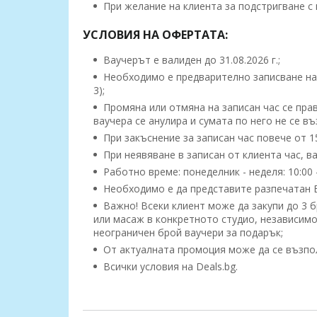
При желание на клиента за подстригване с г
УСЛОВИЯ НА ОФЕРТАТА:
Ваучерът е валиден до 31.08.2026 г.;
Необходимо е предварително записване на 
3);
Промяна или отмяна на записан час се прав
ваучера се анулира и сумата по него не се в
При закъснение за записан час повече от 15
При неявяване в записан от клиента час, ва
Работно време: понеделник - неделя: 10:00 -
Необходимо е да представите разпечатан 
Важно! Всеки клиент може да закупи до 3 б
или масаж в конкретното студио, независимо
неограничен брой ваучери за подарък;
От актуалната промоция може да се възполз
Всички условия на Deals.bg.
Допълнителна информация: