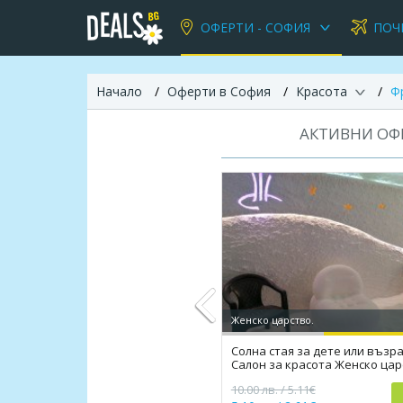
ОФЕРТИ - СОФИЯ
ПОЧ
Начало
Оферти в София
Красота
Ф
АКТИВНИ ОФЕ
Женско царство.
Солна стая за дете или възра
Салон за красота Женско цар
Previous
10.00 лв. / 5.11€