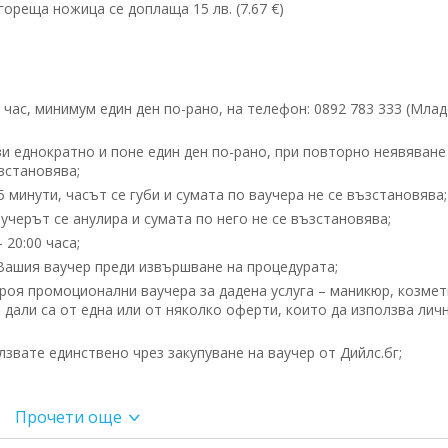
ореща ножица се доплаща 15 лв. (7.67 €)
час, минимум един ден по-рано, на телефон: 0892 783 333 (Мла
и еднократно и поне един ден по-рано, при повторно неявяване
ъзстановява;
 минути, часът се губи и сумата по ваучера не се възстановява;
учерът се анулира и сумата по него не се възстановява;
 20:00 часа;
Вашия ваучер преди извършване на процедурата;
роя промоционални ваучера за дадена услуга – маникюр, козмет
 дали са от една или от няколко оферти, които да използва лич
вате единствено чрез закупуване на ваучер от Дийлс.бг;
Прочети още