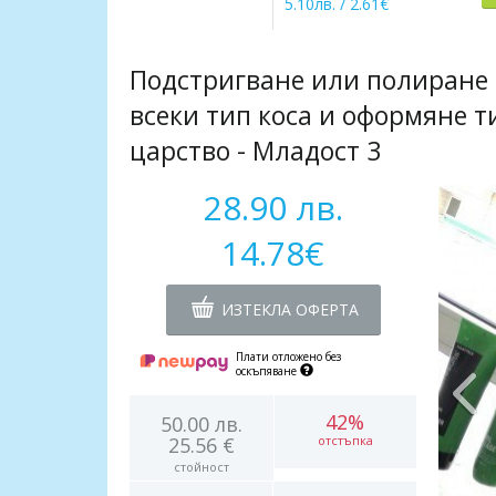
5.10лв. / 2.61€
Подстригване или полиране н
всеки тип коса и оформяне т
царство - Младост 3
28.90 лв.
14.78€
ИЗТЕКЛА ОФЕРТА
Плати отложено без
оскъпяване
42%
50.00 лв.
25.56 €
отстъпка
стойност