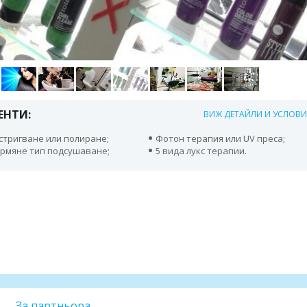
ЕНТИ:
ВИЖ ДЕТАЙЛИ И УСЛОВ
стригване или полиране;
Фотон терапия или UV преса;
рмяне тип подсушаване;
5 вида лукс терапии.
За партньора