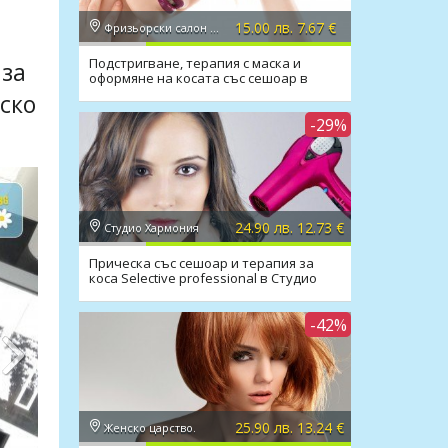
3.24€
28.50лв. / 14.57€
15.00 лв. 7.67 €
Фризьорски салон Никол
Подстригване, терапия с маска и
 за
оформяне на косата със сешоар в
Салон Никол
ско
-29%
24.90 лв. 12.73 €
Студио Хармония
Прическа със сешоар и терапия за
коса Selective professional в Студио
Хармония
-42%
25.90 лв. 13.24 €
Женско царство.