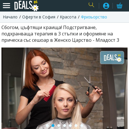
Начало
Оферти в София
Красота
Фризьорство
USER
Сбогом, цъфтящи краища! Подстригване,
подхранваща терапия в 3 стъпки и оформяне на
прическа със сешоар в Женско Царство - Младост 3