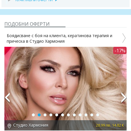
ПОДОБНИ ОФЕРТИ
Боядисване с боя на клиента, кератинова терапия и
прическа в Студио Хармония
3%
-17%
Previous
Next
Студио Хармония
 €
28.99 лв. 14.82 €