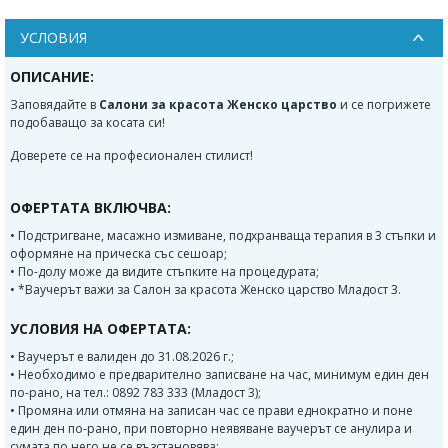
УСЛОВИЯ
ОПИСАНИЕ:
Заповядайте в
Салони за красота Женско царство
и се погрижете
подобаващо за косата си!
Доверете се на професионален стилист!
ОФЕРТАТА ВКЛЮЧВА:
• Подстригване, масажно измиване, подхранваща терапия в 3 стъпки и
оформяне на прическа със сешоар;
• По-долу може да видите стъпките на процедурата;
• *Ваучерът важи за Салон за красота Женско царство Младост 3.
УСЛОВИЯ НА ОФЕРТАТА:
• Ваучерът е валиден до 31.08.2026 г.;
• Необходимо е предварително записване на час, минимум един ден
по-рано, на тел.: 0892 783 333 (Младост 3);
• Промяна или отмяна на записан час се прави еднократно и поне
един ден по-рано, при повторно неявяване ваучерът се анулира и
сумата по него не се възстановява;