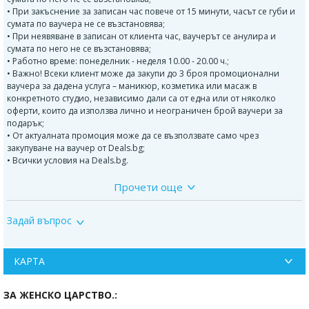
• При закъснение за записан час повече от 15 минути, часът се губи и
сумата по ваучера не се възстановява;
• При неявяване в записан от клиента час, ваучерът се анулира и
сумата по него не се възстановява;
• Работно време: понеделник - неделя 10.00 - 20.00 ч.;
• Важно! Всеки клиент може да закупи до 3 броя промоционални
ваучера за дадена услуга – маникюр, козметика или масаж в
конкретното студио, независимо дали са от една или от няколко
оферти, които да използва лично и неограничен брой ваучери за
подарък;
• От актуалната промоция може да се възползвате само чрез
закупуване на ваучер от Deals.bg;
• Всички условия на Deals.bg.
Прочети още
Стъпки:
Масажно измиване с продукти за подхранване в дълбочина;
Задай въпрос
Маска според типа косъм;
Минаване на косата кичур по кичур, за дълбоко проникване на
КАРТА
маската;
Лосион, който действа върху увредената структура на косъма, като го
ЗА ЖЕНСКО ЦАРСТВО.:
прави по – здрав и еластичен;