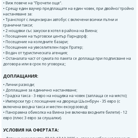
• Виж повече на "Прочети още".
• Срещу един ваучер предплащате на един човек, при двойно/ тройно
настаняване за:
• Транспорт с лицензиран автобус с включени всички пътни и
гранични такси;
• 2 нощувки със закуски в хотел в района на Виена;
• Посещение на търговски център Парндорф;
• Посещение на коледните базари;
• Посещение на увеселителен парк Пратер;
• Водач от туристическата агенция;
• Останалата част от сумата по пакета се доплаща при подписване на
договора или в срок по уговорка;;
ДОПЛАЩАНИЯ:
• Лични разходи;
• Доплащане за единично настаняване;
• Градска такса - 3 евро на нощувка на човек (заплаща се на място);
• Имперски тур с посещение на двореца Шьонбрун - 35 евро (с
включена входна такса и местен екскурзовод);
• Панорамна обиколка на Виена (не включва входните билети) - 12
евро (плюс 3 евро за слушалки).
УСЛОВИЯ НА ОФЕРТАТА: