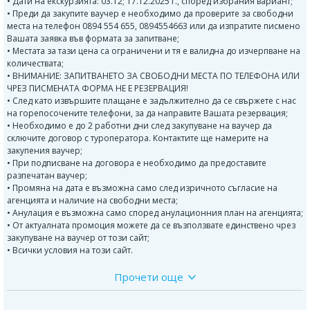
• Дати на екскурзията: 03.12; 17.12.2025 г., според избрания вариант;
• Преди да закупите ваучер е необходимо да проверите за свободни
места на телефон 0894 554 655, 0894554663 или да изпратите писмено
Вашата заявка във формата за запитване;
• Местата за тази цена са ограничени и тя е валидна до изчерпване на
количествата;
• ВНИМАНИЕ: ЗАПИТВАНЕТО ЗА СВОБОДНИ МЕСТА ПО ТЕЛЕФОНА ИЛИ
ЧРЕЗ ПИСМЕНАТА ФОРМА НЕ Е РЕЗЕРВАЦИЯ!
• След като извършите плащане е задължително да се свържете с нас
на горепосочените телефони, за да направите Вашата резервация;
• Необходимо е до 2 работни дни след закупуване на ваучер да
сключите договор с туроператора. Контактите ще намерите на
закупения ваучер;
• При подписване на договора е необходимо да предоставите
разпечатан ваучер;
• Промяна на дата е възможна само след изричното съгласие на
агенцията и наличие на свободни места;
• Анулация е възможна само според анулационния план на агенцията;
• От актуалната промоция можете да се възползвате единствено чрез
закупуване на ваучер от този сайт;
• Всички условия на този сайт.
Прочети още
ПРОГРАМА:
1 ден: