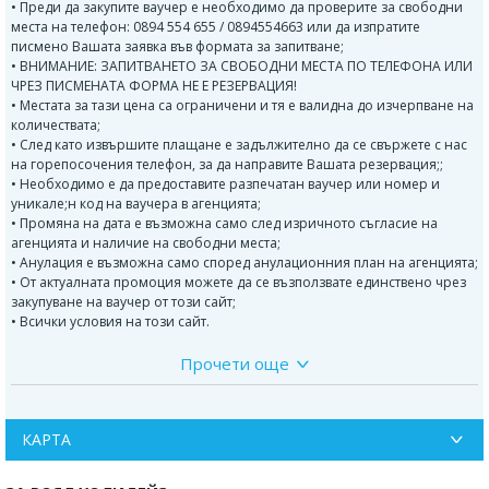
• Преди да закупите ваучер е необходимо да проверите за свободни
места на телефон: 0894 554 655 / 0894554663 или да изпратите
писмено Вашата заявка във формата за запитване;
• ВНИМАНИЕ: ЗАПИТВАНЕТО ЗА СВОБОДНИ МЕСТА ПО ТЕЛЕФОНА ИЛИ
ЧРЕЗ ПИСМЕНАТА ФОРМА НЕ Е РЕЗЕРВАЦИЯ!
• Местата за тази цена са ограничени и тя е валидна до изчерпване на
количествата;
• След като извършите плащане е задължително да се свържете с нас
на горепосочения телефон, за да направите Вашата резервация;;
• Необходимо е да предоставите разпечатан ваучер или номер и
уникале;н код на ваучера в агенцията;
• Промяна на дата е възможна само след изричното съгласие на
агенцията и наличие на свободни места;
• Анулация е възможна само според анулационния план на агенцията;
• От актуалната промоция можете да се възползвате единствено чрез
закупуване на ваучер от този сайт;
• Всички условия на този сайт.
Прочети още
ПРОГРАМА:
Около 04:30 ч. - отпътуване от София .Пристигане преди обяд.
Свободно време за плаж.
След 17:00 ч. тръгване обратно за България. Пристигане в София
КАРТА
късно вечерта
ВАЖНО: