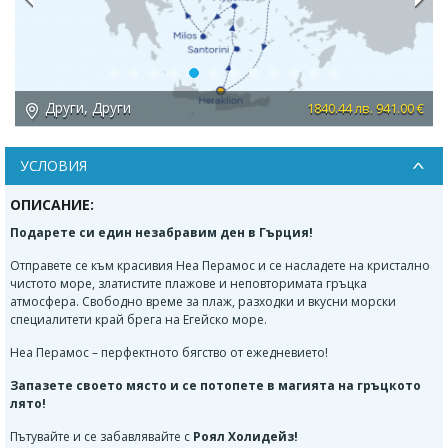
Previous
Next
Други, Други
 €
1840.44 лв. 941.00 €
УСЛОВИЯ
ОПИСАНИЕ:
Подарете си един незабравим ден в Гърция!
Отправете се към красивия Неа Перамос и се насладете на кристално
чистото море, златистите плажове и неповторимата гръцка
атмосфера. Свободно време за плаж, разходки и вкусни морски
специалитети край брега на Егейско море.
Неа Перамос – перфектното бягство от ежедневието!
Запазете своето място и се потопете в магията на гръцкото
лято!
Пътувайте и се забавлявайте с
Роял Холидейз!