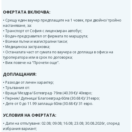
ОФЕРТАТА ВКЛЮЧВА:
• Срещу един ваучер предплащате на 1 човек, при двойно/ тройно
настаняване, за:
• Tранспорт от София с лицензиран автобус;
• Водач-предсравител от фирмата по маршрута;
• Всички пътни и магистрални такси;
• Медицинска застраховка;
• Останалата част от сумата по ваучера се доплаща в офиса на
туроператора или в срок по договорка;
• Виж повече на "Прочети още".
ДОПЛАЩАНИЯ:
• Разходи от личен характер;
• Тръгвания от:
• Враца/ Мездра/ Ботевград- 79лв (40.39 €)/ 40евро;
• Перник/ Дупница/ Благоевград-60лв (30.68 €)/ 31евро;
• Дете от 0 до 11.99 заплаща 60лв (30.68 €)/ 31 евро.
УСЛОВИЯ НА ОФЕРТАТА:
• Дати на отпътуване: 02.08; 09.08; 16.08; 23.08; 30.08.2026г, според
избрания вариант;