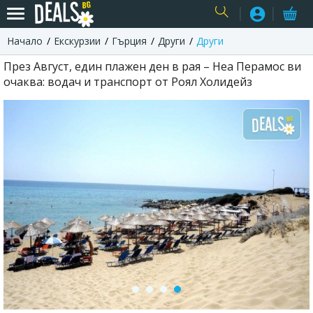
Начало
Екскурзии
Гърция
Други
Други
USER
През Август, един плажен ден в рая – Неа Перамос ви
очаква: водач и транспорт от Роял Холидейз